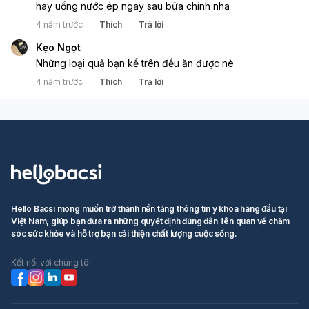
hay uống nước ép ngay sau bữa chính nha
bất kỳ loại trái cây nào cũng chỉ
ăn với một lượng phù hợp để
4 năm trước
Thích
Trả lời
không làm tăng hàm lượng đường
Kẹo Ngọt
trong máu. Bên cạnh đó, người
Những loại quả bạn kể trên đều ăn được nè
bệnh cũng cần nắm rõ các loại
4 năm trước
Thích
Trả lời
trái cây không nên ăn hoặc ăn
với lượng rất hạn chế như: trái cây
sấy khô, mứt trái cây, vải, nhãn,
sầu riêng, mít chín, xoài chín...
Hello Bacsi mong muốn trở thành nền tảng thông tin y khoa hàng đầu tại
Việt Nam, giúp bạn đưa ra những quyết định đúng đắn liên quan về chăm
sóc sức khỏe và hỗ trợ bạn cải thiện chất lượng cuộc sống.
Kết nối với chúng tôi