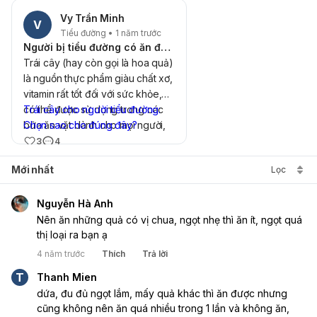
Vy Trần Minh
V
Tiểu đường • 1 năm trước
Người bị tiểu đường có ăn được hoa quả không?
Trái cây (hay còn gọi là hoa quả)
là nguồn thực phẩm giàu chất xơ,
vitamin rất tốt đối với sức khỏe,
có thể được sử dụng trong các
Trái cây cho người tiểu đường:
bữa ăn vặt dành cho mọi người,
Chọn sao cho đúng đây?
đặc biệt là người bệnh tiểu
3
4
đường. Hàm lượng chất xơ cao
Mới nhất
Lọc
trong trái cây tạo cảm giác no
lâu, hỗ trợ giảm cân, giảm nguy
cơ béo phì và các vấn đề nguy
Nguyễn Hà Anh
hiểm khác như tim mạch, đột quỵ
Nên ăn những quả có vị chua, ngọt nhẹ thì ăn ít, ngọt quá 
mà còn giúp kiểm soát nồng độ
thị loại ra bạn ạ
đường trong máu, làm chậm quá
4 năm trước
Thích
Trả lời
trình hấp thu đường. Do đó, câu
T
Thanh Mien
trả lời cho thắc mắc "người bị tiểu
dứa, đu đủ ngọt lắm, mấy quả khác thì ăn được nhưng 
đường có ăn được hoa quả
cũng không nên ăn quá nhiều trong 1 lần và không ăn, 
không?" là được và khi sử dụng