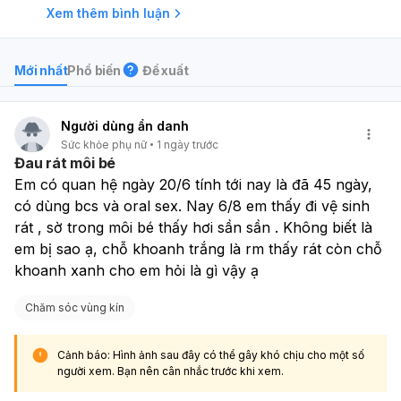
Xem thêm bình luận
Mới nhất
Phổ biến
Đề xuất
Người dùng ẩn danh
Sức khỏe phụ nữ
1 ngày trước
Đau rát môi bé
Em có quan hệ ngày 20/6 tính tới nay là đã 45 ngày, 
có dùng bcs và oral sex. Nay 6/8 em thấy đi vệ sinh 
rát , sờ trong môi bé thấy hơi sần sần . Không biết là 
em bị sao ạ, chỗ khoanh trắng là rm thấy rát còn chỗ 
khoanh xanh cho em hỏi là gì vậy ạ
Chăm sóc vùng kín
Cảnh báo: Hình ảnh sau đây có thể gây khó chịu cho một số
người xem. Bạn nên cân nhắc trước khi xem.