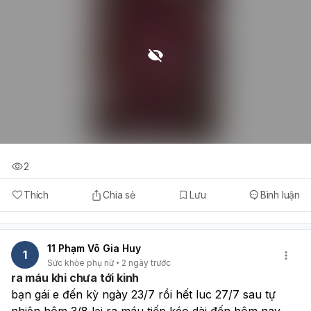
2
Thích
Chia sẻ
Lưu
Bình luận
11 Phạm Võ Gia Huy
1
Sức khỏe phụ nữ
2 ngày trước
ra máu khi chưa tới kinh
bạn gái e đến kỳ ngày 23/7 rồi hết luc 27/7 sau tự 
nhiên hôm 3/8 lại ra máu tiếp kéo dài đến hôm nay