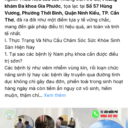
khám Đa khoa Gia Phước
, tọa lạc tại 
Số 57 Hùng 
Vương, Phường Thới Bình, Quận Ninh Kiều, TP. Cần 
Thơ
, đã ra đời như một điểm tựa y tế vững chắc, 
mang đến giải pháp điều trị hiệu quả, an toàn và tinh 
tế nhất.
I. Thực Trạng Và Nhu Cầu Chăm Sóc Sức Khỏe Sinh 
Sản Hiện Nay
1. Tại sao các bệnh lý Nam phụ khoa cần được điều 
trị sớm?
Các bệnh lý như viêm nhiễm vùng kín, rối loạn chức 
năng sinh lý hay các bệnh lây truyền qua đường tình 
dục không chỉ gây đau đớn, phiền toái trong sinh hoạt 
hàng ngày mà còn tiềm ẩn nguy cơ vô sinh, hiếm 
muộn, thậm chí
...
Xem thêm