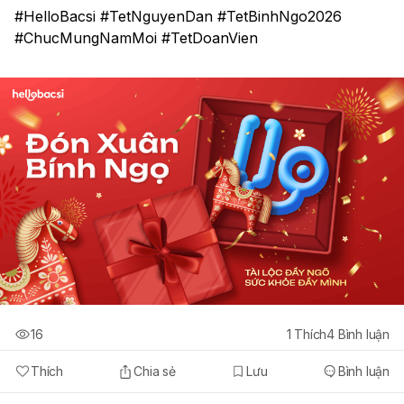
#HelloBacsi #TetNguyenDan #TetBinhNgo2026 
#ChucMungNamMoi #TetDoanVien
16
1
Thích
4
Bình luận
Thích
Chia sẻ
Lưu
Bình luận