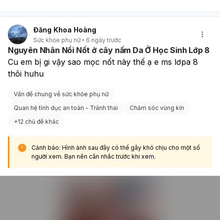
buồn nôn, nôn, ra máu bất thường nhiều hoặc đau bụng,
nên đi khám sớm.
Đăng Khoa Hoàng
Sức khỏe phụ nữ
6 ngày trước
Nguyên Nhân Nổi Nốt ở cây nấm Da Ở Học Sinh Lớp 8
Cu em bị gi vậy sao mọc nốt này thế ạ e ms lơpa 8 
thôi huhu
Vấn đề chung về sức khỏe phụ nữ
Quan hệ tình dục an toàn - Tránh thai
Chăm sóc vùng kín
+
12 chủ đề khác
Cảnh báo: Hình ảnh sau đây có thể gây khó chịu cho một số
người xem. Bạn nên cân nhắc trước khi xem.