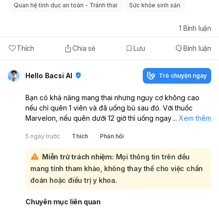
Quan hệ tình dục an toàn - Tránh thai
Sức khỏe sinh sản
1
Bình luận
Thích
Chia sẻ
Lưu
Bình luận
Hello Bacsi AI
Trò chuyện ngay
Bạn có khả năng mang thai nhưng nguy cơ không cao
nếu chỉ quên 1 viên và đã uống bù sau đó. Với thuốc
Marvelon, nếu quên dưới 12 giờ thì uống ngay khi nhớ ra
...
Xem thêm
và tiếp tục như bình thường; hiệu quả tránh thai thường
5 ngày trước
Thích
Phản hồi
vẫn được duy trì. Tuy nhiên, vì bạn quan hệ không an
toàn trong thời gian quên thuốc nên vẫn có một mức nguy
Miễn trừ trách nhiệm:
Mọi thông tin trên đều
cơ nhất định. Trong trường hợp này, bạn đã uống bù 2
mang tính tham khảo, không thay thế cho việc chẩn
viên là phù hợp theo hướng xử trí khi quên liều. Bạn nên
tiếp tục uống các viên còn lại đúng giờ mỗi ngày, và dùng
đoán hoặc điều trị y khoa.
thêm bao cao su trong 7 ngày tới để an toàn hơn. Nếu
đến kỳ mà chậm kinh hoặc không có kinh sau khoảng 4
Chuyên mục liên quan
tuần, bạn nên thử thai hoặc đi khám phụ khoa. Nếu có