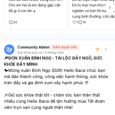
Cho em hỏi là em đang gặp vấn
Em bị mọc mụn như này đi
đề gì ở vùn kín ạ
nghiệm cơ bản thì máu, nc 
cung bình thường, còn dịc
trực khoẩn 2+. Em chỉ hơi
20
1
15
chịu và ngứa 1 xíu, hầu nh
như bình thường mà em t
nhiều quá như này không b
bị gì v ạ 🥹
Community Admin
Kiểm duyệt viên
Sức khỏe phụ nữ
5 tháng trước
🎆ĐÓN XUÂN BÍNH NGỌ - TÀI LỘC ĐẦY NGÕ, SỨC
KHỎE ĐẦY MÌNH
🐎Mừng xuân Bính Ngọ 2026! Hello Bacsi chúc bạn 
mã đáo thành công, công việc hanh thông, sức khỏe 
tràn đầy và gia đình sum vầy hạnh phúc 🎊
🎉Giữ sức khỏe thật tốt - chăm sóc bản thân thật 
nhiều cùng Hello Bacsi để tận hưởng mùa Tết đoàn 
viên trọn vẹn cùng người thân nhé! 