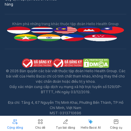
hàng
Khám phá những trang khác thuộc tập đoàn Hello Health Group
© 2026 Bản quyền các bài viết thuộc tập đoàn Hello Health Group. Các
bài viết của Hello Bacsi chỉ có tính chất tham khảo, không thay thế cho
việc chẩn đoán hoặc điều trị y khoa.
Giấy xác nhận cung cấp dịch vụ mạng xã hội trực tuyến số 529/GP-
BTTTT, HN ngày 03/12/2019.
Địa chỉ: Tầng 4, 67 Nguyễn Thị Minh Khai, Phường Bến Thành, TP Hồ
Chí Minh, Việt Nam
MST: 0313710696
Hotline: 02871062539
Cộng đồng
Chủ đề
Tạo bài đăng
Hello Bacsi AI
Công cụ