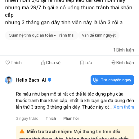
nhưng mà 29/7 b gái e có uống thuoc tránh thai khẩn 
cấp
nhưng 3 tháng gan đây tính viên này là lần 3 rồi a
Quan hệ tình dục an toàn - Tránh thai
Vấn đề kinh nguyệt
1
Bình luận
Thích
Chia sẻ
Lưu
Bình luận
Hello Bacsi AI
Trò chuyện ngay
Ra máu như bạn mô tả rất có thể là tác dụng phụ của
thuốc tránh thai khẩn cấp, nhất là khi bạn gái đã dùng đến
lần thứ 3 trong 3 tháng gần đây. Thuốc này có thể làm rối
...
Xem thêm
loạn nội tiết, gây ra máu nâu/đỏ nhạt, ra máu giữa kỳ hoặc
2 ngày trước
Thích
Phản hồi
kéo dài vài ngày đến khoảng 1 tuần:
Nếu lần ra máu ngày 3/8 không giống kỳ kinh bình
Miễn trừ trách nhiệm:
Mọi thông tin trên đều
thường, vẫn chưa thể khẳng định có thai hay không chỉ
mang tính tham khảo, không thay thế cho việc chẩn