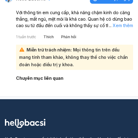
Với thông tin em cung cấp, khả năng chậm kinh do căng
thẳng, mất ngủ, mệt mỏi là khá cao. Quan hệ có dùng bao
cao su từ đầu đến cuối và không thấy sự cố thì nguy cơ
...
Xem thêm
có thai thấp. Chu kỳ 38 ngày hiện chưa phải quá bất
1 tuần trước
Thích
Phản hồi
thường, nhưng nếu trước đây em thường 29–32 ngày mà
nay trễ rõ rệt thì vẫn nên theo dõi thêm:
Miễn trừ trách nhiệm:
Mọi thông tin trên đều
Em nên thử thai bằng que nếu đã trễ kinh từ 7 ngày trở
mang tính tham khảo, không thay thế cho việc chẩn
lên, tốt nhất thử vào buổi sáng. Nếu que âm tính mà vẫn
chưa có kinh sau vài ngày đến 1 tuần, em nên đi khám
đoán hoặc điều trị y khoa.
phụ khoa để kiểm tra nguyên nhân như rối loạn nội tiết,
stress, thay đổi cân nặng, thiếu ngủ hoặc các vấn đề
Chuyên mục liên quan
khác. Nếu có đau bụng nhiều, ra máu bất thường, khí hư
hôi, sốt, hoặc trễ kinh kéo dài, em nên đi khám sớm.