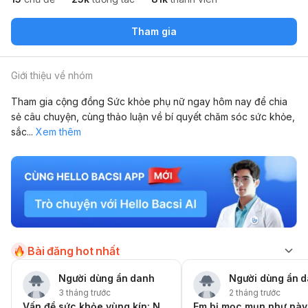
Tham gia
Giới thiệu về nhóm
Tham gia cộng đồng Sức khỏe phụ nữ ngay hôm nay để chia
sẻ câu chuyện, cùng thảo luận về bí quyết chăm sóc sức khỏe,
sắc
...
Xem thêm
Bài đăng hot nhất
Người dùng ẩn danh
Người dùng ẩn 
3 tháng trước
2 tháng trước
Vấn đề sức khỏe vùng kín: Nguyên nhân, triệu chứng và cách xử lý