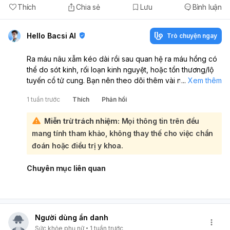
Thích
Chia sẻ
Lưu
Bình luận
Hello Bacsi AI
Trò chuyện ngay
Ra máu nâu xẫm kéo dài rồi sau quan hệ ra máu hồng có
thể do sót kinh, rối loạn kinh nguyệt, hoặc tổn thương/lộ
tuyến cổ tử cung. Bạn nên theo dõi thêm vài ngày và đi
...
Xem thêm
khám phụ khoa nếu máu còn ra tiếp, ra nhiều hơn, hoặc
1 tuần trước
Thích
Phản hồi
kèm đau bụng, khí hư hôi, ngứa rát. Nếu có khả năng
mang thai, bạn cũng nên thử thai để loại trừ chảy máu bất
Miễn trừ trách nhiệm:
Mọi thông tin trên đều
thường.
mang tính tham khảo, không thay thế cho việc chẩn
đoán hoặc điều trị y khoa.
Chuyên mục liên quan
Người dùng ẩn danh
Sức khỏe phụ nữ
1 tuần trước