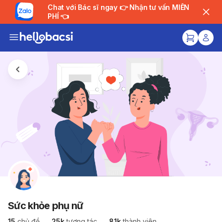
Chat với Bác sĩ ngay 👉 Nhận tư vấn MIỄN
PHÍ 👈
Sức khỏe phụ nữ
15
chủ đề
25k
tương tác
81k
thành viên