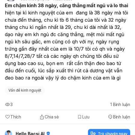
Em chậm kinh 38 ngày, căng thẳng mất ngủ và lo thai
hiện tại kì kinh nguyệt của em  đang là 38 ngày mà tôi 
chưa đến tháng, chu kì tb 6 tháng của tôi và 32 ngày 
tháng chu kì ngắn nhất là 29, chu kì dài nhất là 32, 
dạo này em kh ngủ đc căng thẳng, mệt mỏi mất ngủ 
ngủ kh sâu giấc, em cũng có qh với ny, ngày rụng 
trứng gần đây nhất của em là 10/7 tôi có qh và ngày 
8/7,14/7,28/7 tất cả các ngày qh chúng tôi đều sử 
dụng bao cao su, bọn em  rất cẩn thận đeo bao từ 
đầu đến cuối, lúc sắp xuất thì rút cả dương vật vẫn 
đeo bao ra ngoài vậy lý do chậm kinh của em là gì 
Vấn đề kinh nguyệt
3
1
Bình luận
Thích
Chia sẻ
Lưu
Bình luận
Hello Bacsi AI
Trò chuyện ngay