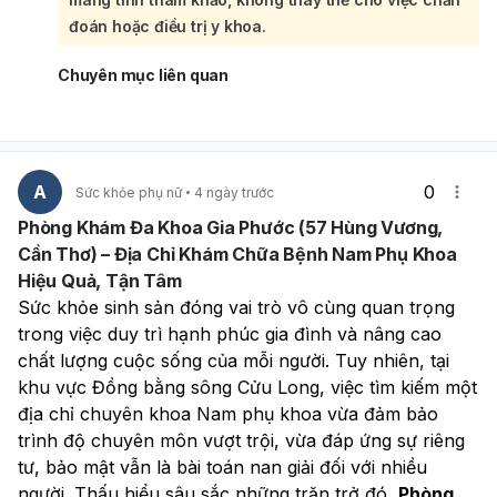
dựa vào triệu chứng. Tuy nhiên, nếu có quan hệ không
an toàn thì vẫn có khả năng mang thai, vì thuốc tránh thai
đoán hoặc điều trị y khoa.
khẩn cấp không hiệu quả 100%. Bạn nên theo dõi thêm:
Nếu ra máu kéo dài quá 7 ngày, ra nhiều, hoặc kèm
Chuyên mục liên quan
đau bụng dữ dội, chóng mặt, mệt nhiều thì nên đi khám
phụ khoa sớm.
Nếu trễ kinh sau đó, nên thử thai sau 2 tuần từ lần quan
hệ nguy cơ hoặc làm xét nghiệm máu để chắc chắn.
Không nên lạm dụng thuốc tránh thai khẩn cấp nhiều
A
0
Sức khỏe phụ nữ
4 ngày trước
lần vì dễ gây rối loạn kinh nguyệt. Nếu bạn muốn, mình
Phòng Khám Đa Khoa Gia Phước (57 Hùng Vương,
có thể giúp bạn tính lại khả năng có thai theo mốc ngày
Cần Thơ) – Địa Chỉ Khám Chữa Bệnh Nam Phụ Khoa
quan hệ và ngày uống thuốc.
Hiệu Quả, Tận Tâm
Sức khỏe sinh sản đóng vai trò vô cùng quan trọng 
trong việc duy trì hạnh phúc gia đình và nâng cao 
chất lượng cuộc sống của mỗi người. Tuy nhiên, tại 
khu vực Đồng bằng sông Cửu Long, việc tìm kiếm một 
địa chỉ chuyên khoa Nam phụ khoa vừa đảm bảo 
trình độ chuyên môn vượt trội, vừa đáp ứng sự riêng 
tư, bảo mật vẫn là bài toán nan giải đối với nhiều 
người. Thấu hiểu sâu sắc những trăn trở đó, 
Phòng 