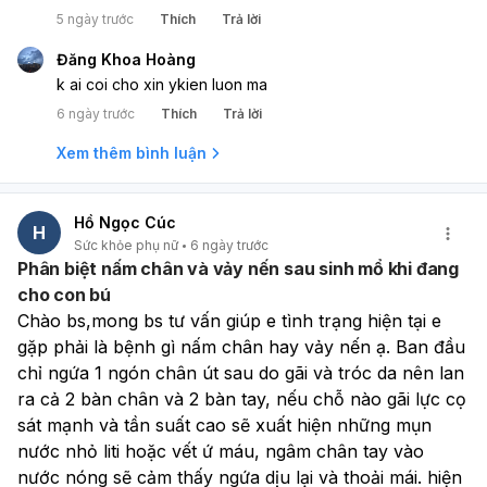
5 ngày trước
Thích
Trả lời
Đăng Khoa Hoàng
k ai coi cho xin ykien luon ma
6 ngày trước
Thích
Trả lời
Xem thêm bình luận
Hồ Ngọc Cúc
H
Sức khỏe phụ nữ
6 ngày trước
Phân biệt nấm chân và vảy nến sau sinh mổ khi đang
cho con bú
Chào bs,mong bs tư vấn giúp e tình trạng hiện tại e 
gặp phải là bệnh gì nấm chân hay vảy nến ạ. Ban đầu 
chỉ ngứa 1 ngón chân út sau do gãi và tróc da nên lan 
ra cả 2 bàn chân và 2 bàn tay, nếu chỗ nào gãi lực cọ 
sát mạnh và tần suất cao sẽ xuất hiện những mụn 
nước nhỏ liti hoặc vết ứ máu, ngâm chân tay vào 
nước nóng sẽ cảm thấy ngứa dịu lại và thoải mái. hiện 