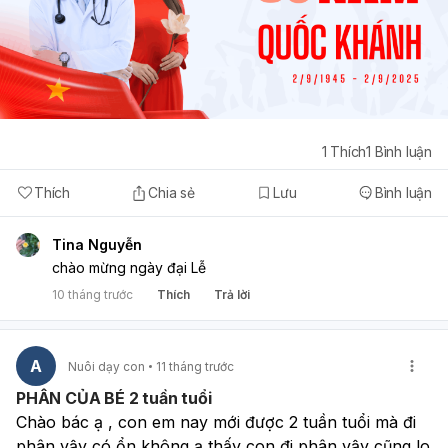
1
Thích
1
Bình luận
Thích
Chia sẻ
Lưu
Bình luận
Tina Nguyễn
chào mừng ngày đại Lễ
10 tháng trước
Thích
Trả lời
A
Nuôi dạy con
11 tháng trước
PHÂN CỦA BÉ 2 tuần tuổi
Chào bác ạ , con em nay mới được 2 tuần tuổi mà đi 
phân vậy có ổn không ạ thấy con đi phân vậy cũng lo 