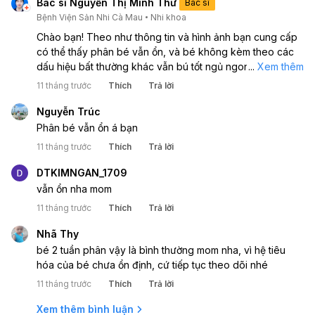
Bác sĩ Nguyễn Thị Minh Thư
Bác sĩ
Bệnh Viện Sản Nhi Cà Mau
Nhi khoa
Chào bạn! Theo như thông tin và hình ảnh bạn cung cấp
có thể thấy phân bé vẫn ổn, và bé không kèm theo các
dấu hiệu bất thường khác vẫn bú tốt ngủ ngon và chơi
...
Xem thêm
giỡn bình thường, vậy có thể không cần lo lắng quá chỉ
11 tháng trước
Thích
Trả lời
theo dõi thêm. Nếu bé xuất hiện các triệu chứng như lừ
đừ, bú ít hay bỏ bú, sốt, ọc sữa, tiêu máu, nôn ói, quấy
Nguyễn Trúc
khóc khó ngủ,.... bạn nên sớm đưa bé đi khám chuyên
Phân bé vẫn ổn á bạn
khoa nhé. Thân chào!
11 tháng trước
Thích
Trả lời
DTKIMNGAN_1709
vẫn ổn nha mom
11 tháng trước
Thích
Trả lời
Nhã Thy
bé 2 tuần phân vậy là bình thường mom nha, vì hệ tiêu
hóa của bé chưa ổn định, cứ tiếp tục theo dõi nhé
11 tháng trước
Thích
Trả lời
Xem thêm bình luận