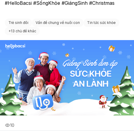
#HelloBacsi #SốngKhỏe #GiángSinh #Christmas
Trẻ sinh đôi
Vấn đề chung về nuôi con
Tin tức sức khỏe
+
13 chủ đề khác
10