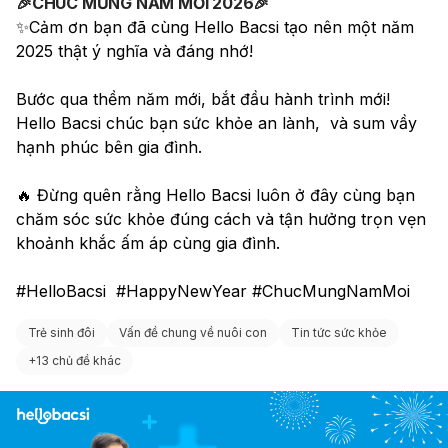
🎉CHÚC MỪNG NĂM MỚI 2026🎉
✨Cảm ơn bạn đã cùng Hello Bacsi tạo nên một năm 
2025 thật ý nghĩa và đáng nhớ!
Bước qua thềm năm mới, bắt đầu hành trình mới! 
Hello Bacsi chúc bạn sức khỏe an lành,  và sum vầy 
hạnh phúc bên gia đình.
🔥 Đừng quên rằng Hello Bacsi luôn ở đây cùng bạn 
chăm sóc sức khỏe đúng cách và tận hưởng trọn vẹn 
khoảnh khắc ấm áp cùng gia đình. 
#HelloBacsi  #HappyNewYear #ChucMungNamMoi 
Trẻ sinh đôi
Vấn đề chung về nuôi con
Tin tức sức khỏe
+
13 chủ đề khác