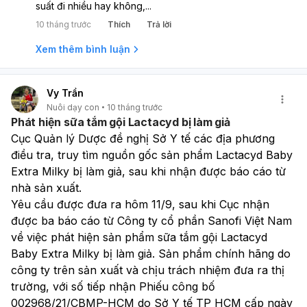
khám đánh giá trực tiếp và làm thêm các cận lâm sàng
suất đi nhiều hay không,...
giúp xác định đúng nguyên nhận điều trị kịp thời. Đồng
10 tháng trước
Thích
Trả lời
thời nếu mẹ có cho con bú cần ăn uống kỹ lưỡng, kiêng
đồ tanh sống, ăn chín uống sôi, chọn nguồn thực phẩm
Xem thêm bình luận
tươi sống đảm bảo vệ sinh an toàn thực phẩm, tạm thời
kiêng hải sản và thực phẩm có màu đỏ nâu để dễ theo
dõi phân bé nhé. Thân chào !
Vy Trần
Nuôi dạy con
10 tháng trước
Phát hiện sữa tắm gội Lactacyd bị làm giả
Cục Quản lý Dược đề nghị Sở Y tế các địa phương 
điều tra, truy tìm nguồn gốc sản phẩm Lactacyd Baby 
Extra Milky bị làm giả, sau khi nhận được báo cáo từ 
nhà sản xuất.
Yêu cầu được đưa ra hôm 11/9, sau khi Cục nhận 
được ba báo cáo từ Công ty cổ phần Sanofi Việt Nam 
về việc phát hiện sản phẩm sữa tắm gội Lactacyd 
Baby Extra Milky bị làm giả. Sản phẩm chính hãng do 
công ty trên sản xuất và chịu trách nhiệm đưa ra thị 
trường, với số tiếp nhận Phiếu công bố 
002968/21/CBMP-HCM do Sở Y tế TP HCM cấp ngày 