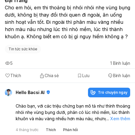
Đại Tràng
Cho em hỏi, em thi thoảng bị nhói nhói nhẹ vùng bụng 
dưới, không bị thay đổi thói quen đi ngoài, ăn uống 
sinh hoạt vẫn tốt. Đi ngoài thì phân màu vàng nhiều 
hơn màu nâu nhưng lúc thì nhỏ mềm, lúc thì thành 
khuôn ạ. Không biết em có bị gì nguy hiểm không ạ ? 
Tin tức sức khỏe
5
1
Bình luận
Thích
Chia sẻ
Lưu
Bình luận
Hello Bacsi AI
Trò chuyện ngay
Chào bạn, với các triệu chứng bạn mô tả như thỉnh thoảng
nhói nhẹ vùng bụng dưới, phân có lúc nhỏ mềm, lúc thành
khuôn và màu vàng nhiều hơn màu nâu, nhưng thói quen
...
Xem thêm
đi ngoài không thay đổi, ăn uống sinh hoạt vẫn tốt, thì
4 tháng trước
Thích
Phản hồi
hiện tại chưa có dấu hiệu nguy hiểm cấp tính: