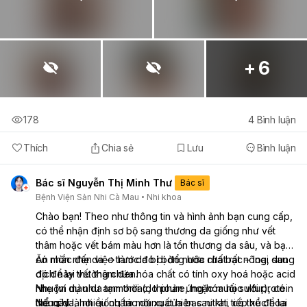
+ 6
178
4
Bình luận
Thích
Chia sẻ
Lưu
Bình luận
Bác sĩ Nguyễn Thị Minh Thư
Bác sĩ
Bệnh Viện Sản Nhi Cà Mau
Nhi khoa
Chào bạn! Theo như thông tin và hình ảnh bạn cung cấp,
có thể nhận định sơ bộ sang thương da giống như vết
thâm hoặc vết bám màu hơn là tổn thương da sâu, và bạn
có nhắc đến việc trước đó bị đổ nước rửa bạc – loại dung
Ăn mòn nhẹ da → làm da bị bỏng hóa chất rất nông, sau
dịch này thường chứa hóa chất có tính oxy hoá hoặc acid
đó để lại vết thâm đen.
nhẹ (ví dụ như ammoniac, thioure, hoặc muối sulfur), có
Nhuộm màu da tạm thời (do phản ứng hóa học với protein
thể gây:
trong da, hơi giống tác dụng của bạc nitrat, có thể để lại
Nếu chỉ là nhiều chấm mới xuất hiện sau khi tiếp xúc hóa