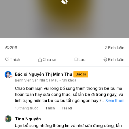
296
2
Bình luận
Thích
Chia sẻ
Lưu
Bình luận
Bác sĩ Nguyễn Thị Minh Thư
Bác sĩ
Bệnh Viện Sản Nhi Cà Mau
Nhi khoa
Chào bạn! Bạn vui lòng bổ sung thêm thông tin bé bú mẹ
hoàn toàn hay sữa công thức, số lần bé đi trong ngày, và
tình trạng hiện tại bé có bú tốt ngủ ngon hay kèm ọc sữa
...
Xem thêm
không ạ, để bác sỹ có thể đánh giá sát sao hơn từ đó tư
10 tháng trước
Thích
Trả lời
vấn chuẩn chỉnh ạ. Hiện tại phân bé theo hình ảnh có thể
xác định khả năng bé tiêu máu do nhiễm trùng tiêu hóa,
Tina Nguyễn
bạn nên sớm đưa bé đi khám chuyên khoa để được thăm
bạn bổ sung những thông tin vd như sữa đang dùng, tần