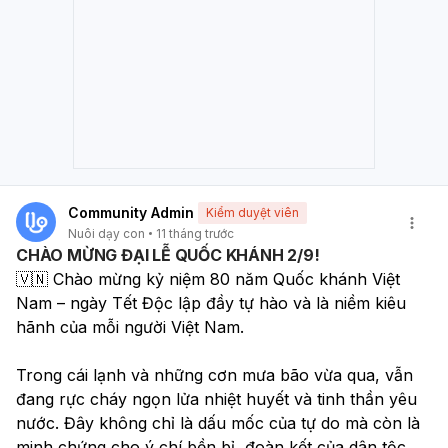
Community Admin
Kiểm duyệt viên
Nuôi dạy con
11 tháng trước
CHÀO MỪNG ĐẠI LỄ QUỐC KHÁNH 2/9!
🇻🇳 Chào mừng kỷ niệm 80 năm Quốc khánh Việt 
Nam – ngày Tết Độc lập đầy tự hào và là niềm kiêu 
hãnh của mỗi người Việt Nam.
Trong cái lạnh và những cơn mưa bão vừa qua, vẫn 
đang rực cháy ngọn lửa nhiệt huyết và tinh thần yêu 
nước. Đây không chỉ là dấu mốc của tự do mà còn là 
minh chứng cho ý chí bền bỉ, đoàn kết của dân tộc 