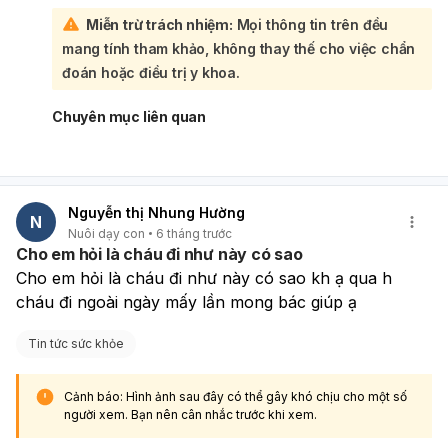
Màu sắc và hình dạng phân có thể thay đổi do chế độ ăn
Miễn trừ trách nhiệm:
Mọi thông tin trên đều
uống hoặc tốc độ tiêu hóa. Việc phân có màu vàng nhiều
mang tính tham khảo, không thay thế cho việc chẩn
hơn màu nâu và thay đổi độ đặc có thể là một biến đổi
bình thường nếu không kèm theo các triệu chứng khác
đoán hoặc điều trị y khoa.
đáng lo ngại. Tuy nhiên, bạn nên tiếp tục theo dõi các
triệu chứng của mình. Nếu tình trạng đau bụng dưới trở
Chuyên mục liên quan
nên thường xuyên hơn, dữ dội hơn, hoặc nếu bạn thấy có
máu trong phân, sụt cân không rõ nguyên nhân, sốt, hoặc
có bất kỳ thay đổi đáng kể nào trong thói quen đi ngoài
(như tiêu chảy kéo dài, táo bón nặng), thì bạn nên đi
Nguyễn thị Nhung Hường
khám bác sĩ chuyên khoa tiêu hóa để được thăm khám và
N
Nuôi dạy con
6 tháng trước
chẩn đoán chính xác, loại trừ các nguyên nhân tiềm ẩn.
Cho em hỏi là cháu đi như này có sao
Cho em hỏi là cháu đi như này có sao kh ạ qua h 
cháu đi ngoài ngày mấy lần mong bác giúp ạ
Tin tức sức khỏe
Cảnh báo: Hình ảnh sau đây có thể gây khó chịu cho một số
người xem. Bạn nên cân nhắc trước khi xem.