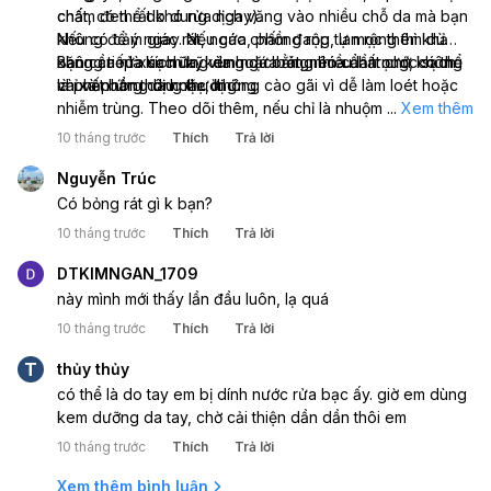
chấm đen rất khó rửa ngay).
chất, có thể do dung dịch văng vào nhiều chỗ da mà bạn
Nếu có cảm giác rát, ngứa, phồng rộp, lan rộng thì khả
không để ý ngay. Nếu các chấm đang tự mọc thêm dù
năng cao là kích ứng da hoặc bỏng hóa chất chứ không
không tiếp xúc nữa, kèm ngứa rát, nên cẩn trọng, có thể
Bạn cần rửa sạch kỹ vùng da bằng nhiều lần nước sạch
chỉ vết bẩn thông thường.
là phản ứng da hoặc dị ứng.
và xà phòng dịu nhẹ, không cào gãi vì dễ làm loét hoặc
nhiễm trùng. Theo dõi thêm, nếu chỉ là nhuộm màu thì các
...
Xem thêm
chấm sẽ mờ dần trong vài ngày – vài tuần. Nếu có biểu
10 tháng trước
Thích
Trả lời
hiện đau rát nhiều, nổi phồng nước, lan rộng, ngứa dữ dội
→ bạn cần đi khám da liễu hoặc bác sĩ để kiểm tra bỏng
Nguyễn Trúc
hóa chất / viêm da tiếp xúc. Thân chào!
Có bỏng rát gì k bạn?
10 tháng trước
Thích
Trả lời
DTKIMNGAN_1709
này mình mới thấy lần đầu luôn, lạ quá
10 tháng trước
Thích
Trả lời
T
thủy thủy
có thể là do tay em bị dính nước rửa bạc ấy. giờ em dùng
kem dưỡng da tay, chờ cải thiện dần dần thôi em
10 tháng trước
Thích
Trả lời
Xem thêm bình luận