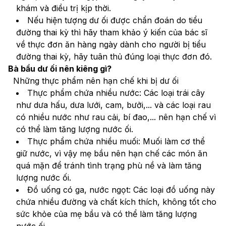
khám và điều trị kịp thời.
Nếu hiện tượng dư ối được chẩn đoán do tiểu 
đường thai kỳ thì hãy tham khảo ý kiến của bác sĩ 
về thực đơn ăn hàng ngày dành cho người bị tiểu 
đường thai kỳ, hãy tuân thủ đúng loại thực đơn đó.
Bà bầu dư ối nên kiêng gì?
  Những thực phẩm nên hạn chế khi bị dư ối
Thực phẩm chứa nhiều nước: Các loại trái cây 
như dưa hấu, dưa lưới, cam, bưởi,... và các loại rau 
có nhiều nước như rau cải, bí đao,... nên hạn chế vì 
có thể làm tăng lượng nước ối.
Thực phẩm chứa nhiều muối: Muối làm cơ thể 
giữ nước, vì vậy mẹ bầu nên hạn chế các món ăn 
quá mặn để tránh tình trạng phù nề và làm tăng 
lượng nước ối.
Đồ uống có ga, nước ngọt: Các loại đồ uống này 
chứa nhiều đường và chất kích thích, không tốt cho 
sức khỏe của mẹ bầu và có thể làm tăng lượng 
nước ối.