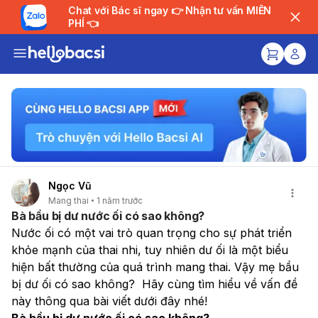
Chat với Bác sĩ ngay 👉 Nhận tư vấn MIỄN
PHÍ 👈
Ngọc Vũ
Mang thai
1 năm trước
Bà bầu bị dư nước ối có sao không?
Nước ối có một vai trò quan trọng cho sự phát triển 
khỏe mạnh của thai nhi, tuy nhiên dư ối là một biểu 
hiện bất thường của quá trình mang thai. Vậy mẹ bầu 
bị dư ối có sao không?  Hãy cùng tìm hiểu về vấn đề 
này thông qua bài viết dưới đây nhé!
Bà bầu bị dư nước ối có sao không?