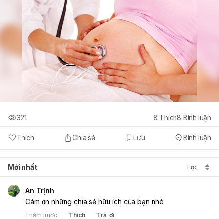
321
8
Thích
8
Bình luận
Thích
Chia sẻ
Lưu
Bình luận
Mới nhất
Lọc
An Trịnh
Cám ơn những chia sẻ hữu ích của bạn nhé
1 năm trước
Thích
Trả lời