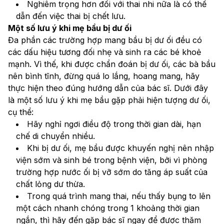
Nghiêm trọng hơn đối với thai nhi nữa là có thể 
dẫn đến việc thai bị chết lưu.
Một số lưu ý khi mẹ bầu bị dư ối
Đa phần các trường hợp mang bầu bị dư ối đều có 
các dấu hiệu tương đối nhẹ và sinh ra các bé khoẻ 
mạnh. Vì thế, khi được chẩn đoán bị dư ối, các bà bầu 
nên bình tĩnh, đừng quá lo lắng, hoang mang, hãy 
thực hiện theo đúng hướng dẫn của bác sĩ. Dưới đây 
là một số lưu ý khi mẹ bầu gặp phải hiện tượng dư ối, 
cụ thể:
Hãy nghỉ ngơi điều độ trong thời gian dài, hạn 
chế di chuyển nhiều.
Khi bị dư ối, mẹ bầu được khuyến nghị nên nhập 
viện sớm và sinh bé trong bệnh viện, bởi vì phòng 
trường hợp nước ối bị vỡ sớm do tăng áp suất của 
chất lỏng dư thừa.
Trong quá trình mang thai, nếu thấy bụng to lên 
một cách nhanh chóng trong 1 khoảng thời gian 
ngắn, thì hãy đến gặp bác sĩ ngay để được thăm 