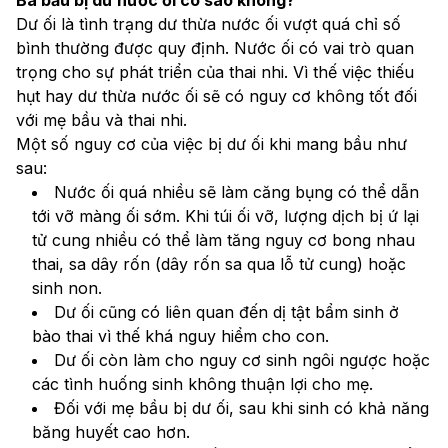
Dư ối là tình trạng dư thừa nước ối vượt quá chỉ số 
bình thường được quy định. Nước ối có vai trò quan 
trọng cho sự phát triển của thai nhi. Vì thế việc thiếu 
hụt hay dư thừa nước ối sẽ có nguy cơ không tốt đối 
với mẹ bầu và thai nhi.
Một số nguy cơ của việc bị dư ối khi mang bầu như 
sau:
Nước ối quá nhiều sẽ làm căng bụng có thể dẫn 
tới vỡ màng ối sớm. Khi túi ối vỡ, lượng dịch bị ứ lại 
tử cung nhiều có thể làm tăng nguy cơ bong nhau 
thai, sa dây rốn (dây rốn sa qua lỗ tử cung) hoặc 
sinh non.
Dư ối cũng có liên quan đến dị tật bẩm sinh ở 
bào thai vì thế khá nguy hiểm cho con.
Dư ối còn làm cho nguy cơ sinh ngôi ngược hoặc 
các tình huống sinh không thuận lợi cho mẹ.
Đối với mẹ bầu bị dư ối, sau khi sinh có khả năng 
băng huyết cao hơn.