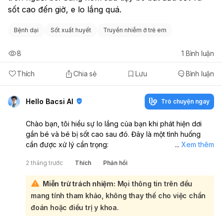
sốt cao đến giờ, e lo lắng quá. 
Bệnh dại
Sốt xuất huyết
Truyền nhiễm ở trẻ em
8
1
Bình luận
Thích
Chia sẻ
Lưu
Bình luận
Hello Bacsi AI
Trò chuyện ngay
Chào bạn, tôi hiểu sự lo lắng của bạn khi phát hiện dơi
gần bé và bé bị sốt cao sau đó. Đây là một tình huống
cần được xử lý cẩn trọng:
...
Xem thêm
Việc phát hiện dơi trong nhà, đặc biệt là gần trẻ nhỏ đang
2 tháng trước
Thích
Phản hồi
ngủ, là một vấn đề nghiêm trọng. Dơi có thể mang virus
dại và các bệnh khác. Mặc dù dơi thường không chủ
Miễn trừ trách nhiệm:
Mọi thông tin trên đều
động tấn công người trừ khi bị đe dọa hoặc bị bệnh,
mang tính tham khảo, không thay thế cho việc chẩn
nhưng trong trường hợp bé 9 tháng tuổi đang ngủ, bé
không thể tự vệ hay báo hiệu nếu bị cắn. Vết cắn của dơi
đoán hoặc điều trị y khoa.
có thể rất nhỏ, khó nhìn thấy hoặc không gây đau đớn,