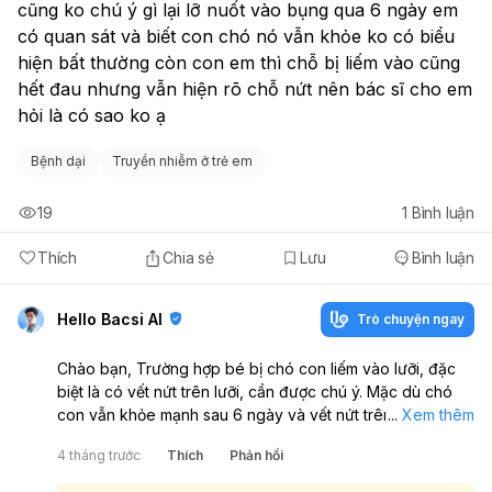
cũng ko chú ý gì lại lỡ nuốt vào bụng qua 6 ngày em 
có quan sát và biết con chó nó vẫn khỏe ko có biểu 
hiện bất thường còn con em thì chỗ bị liếm vào cũng 
hết đau nhưng vẫn hiện rõ chỗ nứt nên bác sĩ cho em 
hỏi là có sao ko ạ 
Bệnh dại
Truyền nhiễm ở trẻ em
19
1
Bình luận
Thích
Chia sẻ
Lưu
Bình luận
Hello Bacsi AI
Trò chuyện ngay
Chào bạn, Trường hợp bé bị chó con liếm vào lưỡi, đặc
biệt là có vết nứt trên lưỡi, cần được chú ý. Mặc dù chó
con vẫn khỏe mạnh sau 6 ngày và vết nứt trên lưỡi bé đã
...
Xem thêm
hết đau, nhưng việc liếm vào vết thương hở (vết nứt) vẫn
4 tháng trước
Thích
Phản hồi
tiềm ẩn nguy cơ nhiễm trùng:
Dù nguy cơ lây bệnh dại qua vết liếm trên vết thương hở là