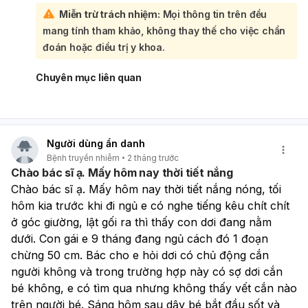
Miễn trừ trách nhiệm:
Mọi thông tin trên đều
mang tính tham khảo, không thay thế cho việc chẩn
đoán hoặc điều trị y khoa.
Chuyên mục liên quan
Người dùng ẩn danh
Bệnh truyền nhiễm
2 tháng trước
Chào bác sĩ ạ. Mấy hôm nay thời tiết nắng
Chào bác sĩ ạ. Mấy hôm nay thời tiết nắng nóng, tối 
hôm kia trước khi đi ngủ e có nghe tiếng kêu chít chít 
ở góc giường, lật gối ra thì thấy con dơi đang nằm 
dưới. Con gái e 9 tháng đang ngủ cách đó 1 đoạn 
chừng 50 cm. Bác cho e hỏi dơi có chủ động cắn 
người không và trong trường hợp này có sợ dơi cắn 
bé không, e có tìm qua nhưng không thấy vết cắn nào 
trên người bé. Sáng hôm sau dậy bé bắt đầu sốt và 