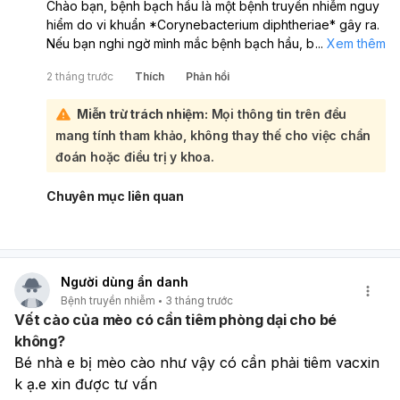
Chào bạn, bệnh bạch hầu là một bệnh truyền nhiễm nguy
hiểm do vi khuẩn *Corynebacterium diphtheriae* gây ra.
Nếu bạn nghi ngờ mình mắc bệnh bạch hầu, bạn nên đến
...
Xem thêm
khám tại chuyên khoa truyền nhiễm:
2 tháng trước
Thích
Phản hồi
Bệnh bạch hầu ảnh hưởng đến niêm mạc mũi, cổ họng và
có thể gây tổn thương ở các cơ quan khác. Bệnh có thể
Miễn trừ trách nhiệm:
Mọi thông tin trên đều
dẫn đến tử vong nếu không được điều trị kịp thời, đặc
mang tính tham khảo, không thay thế cho việc chẩn
biệt ở trẻ em. Các triệu chứng thường gặp bao gồm khó
thở, đau họng, sốt và có thể có biến chứng nghiêm trọng
đoán hoặc điều trị y khoa.
như tổn thương tim và thần kinh. Bệnh lây lan qua giọt bắn
trong không khí và tiếp xúc với vật dụng nhiễm khuẩn.
Chuyên mục liên quan
Việc tiêm vắc xin là biện pháp phòng ngừa hiệu quả nhất.
Nếu bạn có bất kỳ triệu chứng nào hoặc lo lắng về bệnh
bạch hầu, hãy đến bệnh viện để được bác sĩ chuyên
khoa truyền nhiễm thăm khám, chẩn đoán và điều trị kịp
Người dùng ẩn danh
thời.
Bệnh truyền nhiễm
3 tháng trước
Vết cào của mèo có cần tiêm phòng dại cho bé
không?
Bé nhà e bị mèo cào như vậy có cần phải tiêm vacxin 
k ạ.e xin được tư vấn