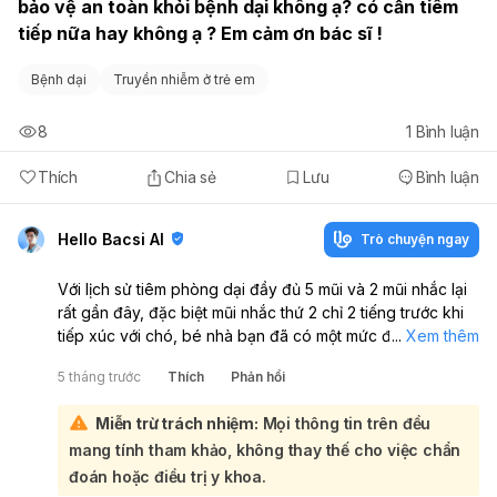
bảo vệ an toàn khỏi bệnh dại không ạ? có cần tiêm 
tiếp nữa hay không ạ ? Em cảm ơn bác sĩ ! 
Bệnh dại
Truyền nhiễm ở trẻ em
8
1
Bình luận
Thích
Chia sẻ
Lưu
Bình luận
Hello Bacsi AI
Trò chuyện ngay
Với lịch sử tiêm phòng dại đầy đủ 5 mũi và 2 mũi nhắc lại
rất gần đây, đặc biệt mũi nhắc thứ 2 chỉ 2 tiếng trước khi
tiếp xúc với chó, bé nhà bạn đã có một mức độ bảo vệ rất
...
Xem thêm
cao chống lại bệnh dại. Các mũi tiêm nhắc lại ở người đã
5 tháng trước
Thích
Phản hồi
tiêm phòng đầy đủ sẽ giúp cơ thể tạo ra kháng thể nhanh
chóng và mạnh mẽ, cung cấp sự bảo vệ hiệu quả:
Miễn trừ trách nhiệm:
Mọi thông tin trên đều
Trong trường hợp này, khả năng bé được bảo vệ an toàn
mang tính tham khảo, không thay thế cho việc chẩn
là rất cao và có thể không cần tiêm thêm mũi nào nữa.
Tuy nhiên, bạn vẫn nên rửa sạch vết thương (nếu có)
đoán hoặc điều trị y khoa.