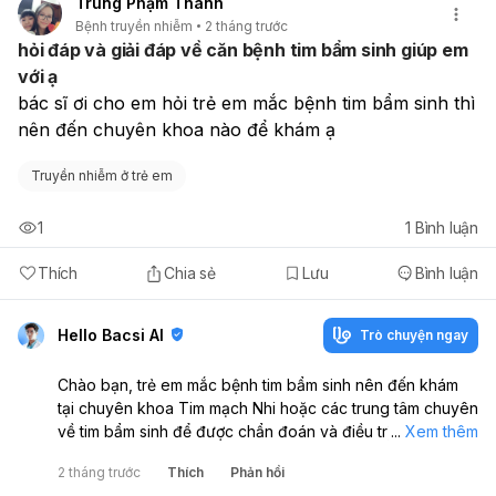
Trung Phạm Thành
Bệnh truyền nhiễm
2 tháng trước
hỏi đáp và giải đáp về căn bệnh tim bẩm sinh giúp em
với ạ
bác sĩ ơi cho em hỏi trẻ em mắc bệnh tim bẩm sinh thì 
nên đến chuyên khoa nào để khám ạ
Truyền nhiễm ở trẻ em
1
1
Bình luận
Thích
Chia sẻ
Lưu
Bình luận
Hello Bacsi AI
Trò chuyện ngay
Chào bạn, trẻ em mắc bệnh tim bẩm sinh nên đến khám
tại chuyên khoa Tim mạch Nhi hoặc các trung tâm chuyên
về tim bẩm sinh để được chẩn đoán và điều trị kịp thời.
...
Xem thêm
Việc phát hiện và can thiệp sớm là rất quan trọng để đảm
2 tháng trước
Thích
Phản hồi
bảo sức khỏe cho trẻ.