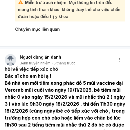
Miễn trừ trách nhiệm:
Mọi thông tin trên đều
thấp hơn nhiều so với vết cắn sâu, nhưng không thể loại
mang tính tham khảo, không thay thế cho việc chẩn
trừ hoàn toàn, đặc biệt khi có vết nứt trên lưỡi. Việc bạn
đã súc miệng cho bé là tốt, nhưng không đảm bảo loại bỏ
đoán hoặc điều trị y khoa.
hết mầm bệnh. Để đảm bảo an toàn tuyệt đối cho bé, bạn
nên đưa bé đến cơ sở y tế để bác sĩ kiểm tra trực tiếp vết
Chuyên mục liên quan
nứt trên lưỡi, đánh giá tình trạng và đưa ra lời khuyên cụ
thể về việc có cần tiêm phòng hay không, cũng như cách
chăm sóc vết nứt để tránh nhiễm trùng. Việc theo dõi sức
khỏe của chó con trong 10-14 ngày cũng rất quan trọng.
Người dùng ẩn danh
Bệnh truyền nhiễm
5 tháng trước
hỏi về việc tiếp xúc chó
Bác sĩ cho em hỏi ạ ! 
Bé nhà em mới tiêm xong phác đồ 5 mũi vaccine dại 
Verorab mũi cuối vào ngày 19/11/2025, bé tiêm mũi 
nhắc 0 vào ngày 15/2/2026 và mũi nhắc thứ 2 ( ngày 
3 ) vào lúc 9h30 ngày 18/2/2026 , thì đến 11h30 ngày 
18/2/2026 (cùng ngày)bé có tiếp xúc với chó , trong 
trường hợp con chó cào hoặc liếm vào chân bé lúc 
11h30 sau 2 tiếng tiêm mũi nhắc thứ 2 đó bé có được 