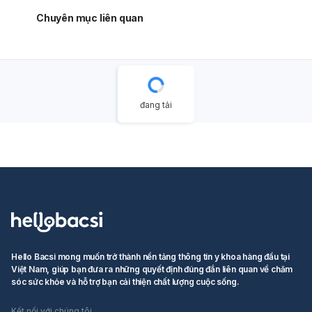
bằng xà phòng và nước, sau đó đưa bé đến cơ sở y tế để
bác sĩ đánh giá cụ thể tình trạng vết thương và tình trạng
Chuyên mục liên quan
con chó đã tiếp xúc (nếu có thể theo dõi được con chó
trong 10 ngày). Bác sĩ sẽ đưa ra lời khuyên chính xác nhất
dựa trên tình hình thực tế.
đang tải
Hello Bacsi mong muốn trở thành nền tảng thông tin y khoa hàng đầu tại
Việt Nam, giúp bạn đưa ra những quyết định đúng đắn liên quan về chăm
sóc sức khỏe và hỗ trợ bạn cải thiện chất lượng cuộc sống.
Kết nối với chúng tôi