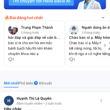
Bài đăng hot nhất
Trung Phạm Thành
Người dùng ẩn 
2 tháng trước
2 tháng trước
hỏi đáp và giải đáp về căn bệnh bạch hầu giúp em với ạ
bác sĩ ơi cho em hỏi em mắc
Chào bác sĩ ạ. Mấy hôm na
bệnh bạch hầu thì nên khám
tiết nắng nóng, tối hôm kia
chuyên khoa nào ạ
khi đi ngủ e có nghe tiến
chít chít ở góc giường, lật 
1
1
thì thấy con dơi đang nằm 
Con gái e 9 tháng đang n
cách đó 1 đoạn chừng 50
Bác cho e hỏi dơi có chủ
Mới nhất
Phổ biến
Đề xuất
cắn người không và trong
hợp này có sợ dơi cắn bé
e có tìm qua nhưng không
Huỳnh Thị Lệ Quyên
H
vết cắn nào trên người bé
Bệnh truyền nhiễm
2 tuần trước
hôm sau dậy bé bắt đầu s
tiêu chảy