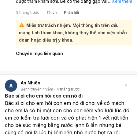
được thăm khám sớm. Bé có thể đang gặp vấn đề về
...
Xem thêm
đường hô hấp hoặc tiêu hóa, hoặc một tình trạng sức
3 tháng trước
Thích
Phản hồi
khỏe khác cần được chẩn đoán chính xác. Bạn nên đưa
bé đến bác sĩ nhi khoa để được kiểm tra, đánh giá tình
Miễn trừ trách nhiệm:
Mọi thông tin trên đều
trạng và có hướng điều trị phù hợp nhất.
mang tính tham khảo, không thay thế cho việc chẩn
đoán hoặc điều trị y khoa.
Chuyên mục liên quan
An Nhiên
A
Bệnh truyền nhiễm
4 tháng trước
Bác sĩ ơi cho em hỏi con em nó đi
Bác sĩ ơi cho em hỏi con em nó đi chơi về có mách 
cho em là có bị một con chó con liếm vào lưỡi lúc đó 
em có kiểm tra lưỡi con và có phát hiện 1 vết nứt liền 
cho bé súc miệng bằng nước lạnh 8 lần nhưng bé 
cũng có nói là lúc bị liếm liền nhổ nước bọt ra rồi 