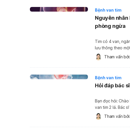
Bệnh van tim
Nguyên nhân h
phòng ngừa
Tim có 4 van, ngă
lưu thông theo một
tim có các nắp (lá
Tham vấn bởi:
nhân hở van tim […
Bệnh van tim
Hỏi đáp bác sĩ
Bạn đọc hỏi: Chào bác sĩ. Tôi năm nay 53 tuổi, được 
van tim 2 lá. Bác 
chứng nhưng sao tô
Tham vấn bởi:
hỏi bị hở van […]