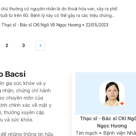
chủ thường có nguyên nhân là do thoái hóa van, xảy ra phổ
tuổi từ trên 60. Bệnh lý này có thể gây ra các triệu chứng
g âm thầm tiến triển trong nhiều năm. Một khi tình trạng này
 
Thạc sĩ - Bác sĩ CKI Ngô Võ Ngọc Hương
•
22/05/2023
ém […]
2
3
o Bacsi
ên gia sức khỏe và y
g nhận, chứng chỉ hành
heo chuyên môn của
tính chính xác về mặt y
si, thường xuyên cập
Thạc sĩ - Bác sĩ CKI Ng
ứu và sức khỏe.
Ngọc Hương
Tim mạch
• Bệnh viện Nhâ
 để những thông tin hữu