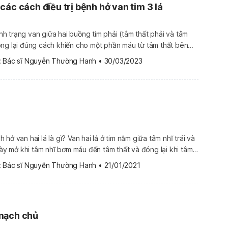
các cách điều trị bệnh hở van tim 3 lá
tình trạng van giữa hai buồng tim phải (tâm thất phải và tâm
ng lại đúng cách khiến cho một phần máu từ tâm thất bên
ề tâm nhĩ. Tim buộc phải co bóp nhanh và mạnh hơn nhằm
 
Bác sĩ Nguyễn Thường Hanh
•
30/03/2023
[…]
hở van hai lá là gì? Van hai lá ở tim nằm giữa tâm nhĩ trái và
 này mở khi tâm nhĩ bơm máu đến tâm thất và đóng lại khi tâm
n các bộ phận trong cơ thể. Khi van đóng, máu sẽ được […]
 
Bác sĩ Nguyễn Thường Hanh
•
21/01/2021
mạch chủ