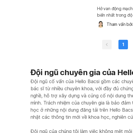
Hở van động mạch 
biến nhất trong độ 
rầm rộ nhưng thườn
Tham vấn bởi:
nghiêm trọng và k
1
Đội ngũ chuyên gia của Hell
Đội ngũ cố vấn của Hello Bacsi gồm các chuy
bác sĩ từ nhiều chuyên khoa, với đầy đủ chứn
nghề, hỗ trợ xây dựng và củng cố nội dung t
mình. Trách nhiệm của chuyên gia là bảo đảm 
học ở những nội dung đăng tải trên Hello Bac
nhật các thông tin mới về khoa học, nghiên c
Đội ngũ của chúng tôi làm việc không mệt mỏi