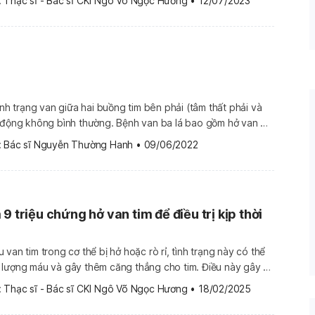
 
Thạc sĩ - Bác sĩ CKI Ngô Võ Ngọc Hương
•
12/07/2023
 và […]
ình trạng van giữa hai buồng tim bên phải (tâm thất phải và
t động không bình thường. Bệnh van ba lá bao gồm hở van ba
van ba lá, dị tật Ebstein. Trong đó, hẹp hở van 3 lá
 
Bác sĩ Nguyễn Thường Hanh
•
09/06/2022
9 triệu chứng hở van tim để điều trị kịp thời
van tim trong cơ thể bị hở hoặc rò rỉ, tình trạng này có thể
 lượng máu và gây thêm căng thẳng cho tim. Điều này gây ra
van tim như mệt mỏi, khó thở. Theo thời gian, tình trạng hở
 
Thạc sĩ - Bác sĩ CKI Ngô Võ Ngọc Hương
•
18/02/2025