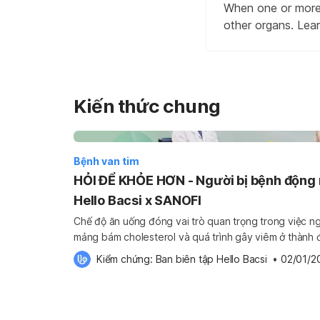
When one or more h
other organs. Lea
Kiến thức chung
Bệnh van tim
HỎI ĐỂ KHỎE HƠN - Người bị bệnh động 
Hello Bacsi x SANOFI
Chế độ ăn uống đóng vai trò quan trọng trong việc n
mảng bám cholesterol và quá trình gây viêm ở thành 
dựng chế độ ăn uống lành mạnh, khoa học sẽ giúp bạ
Kiểm chứng: 
Ban biên tập Hello Bacsi
 •
02/01/2
động mạch vành […]