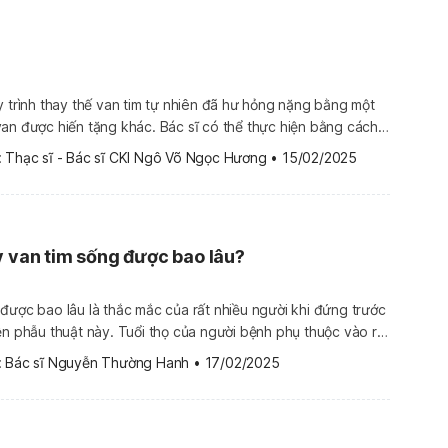
y trình thay thế van tim tự nhiên đã hư hỏng nặng bằng một
an được hiến tặng khác. Bác sĩ có thể thực hiện bằng cách
n tùy từng trường hợp. Tim hoạt động cùng với 4
 
Thạc sĩ - Bác sĩ CKI Ngô Võ Ngọc Hương
•
15/02/2025
y van tim sống được bao lâu?
được bao lâu là thắc mắc của rất nhiều người khi đứng trước
ện phẫu thuật này. Tuổi thọ của người bệnh phụ thuộc vào rất
ổi tác, sức khỏe, số và loại van thay thế, có tổn thương chức
 
Bác sĩ Nguyễn Thường Hanh
•
17/02/2025
 […]