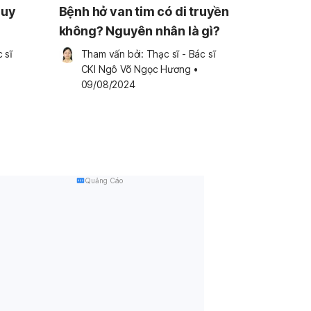
guy
Bệnh hở van tim có di truyền
không? Nguyên nhân là gì?
 sĩ 
Tham vấn bởi: 
Thạc sĩ - Bác sĩ 
CKI Ngô Võ Ngọc Hương
•
09/08/2024
Quảng Cáo