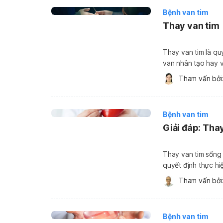
Bệnh van tim
Thay van tim
Thay van tim là qu
van nhân tạo hay v
mổ mở hoặc mổ ít xâm lấn hơ
Tham vấn bởi:
van là van […]
Bệnh van tim
Giải đáp: Tha
Thay van tim sống 
quyết định thực hi
nhiều yếu tố như tu
Tham vấn bởi:
năng tim hay chưa,
Bệnh van tim