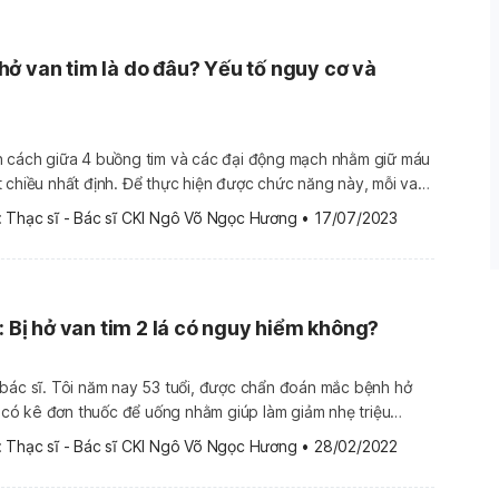
ở van tim là do đâu? Yếu tố nguy cơ và
n cách giữa 4 buồng tim và các đại động mạch nhằm giữ máu
 chiều nhất định. Để thực hiện được chức năng này, mỗi van
 van) đóng mở nhịp nhàng trong mỗi lần tim bơm máu. Nguyên
 
Thạc sĩ - Bác sĩ CKI Ngô Võ Ngọc Hương
•
17/07/2023
]
: Bị hở van tim 2 lá có nguy hiểm không?
chẩn đoán mắc bệnh hở
sĩ có kê đơn thuốc để uống nhằm giúp làm giảm nhẹ triệu
i vẫn còn cảm thấy mệt mỏi và khó thở. Vậy, bác sĩ cho tôi
 
Thạc sĩ - Bác sĩ CKI Ngô Võ Ngọc Hương
•
28/02/2022