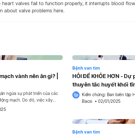
eart valves fail to function properly, it interrupts blood flo
rn about valve problems here.
Bệnh van tim
mạch vành nên ăn gì? |
HỎI ĐỂ KHỎE HƠN - Dự 
thuyên tắc huyết khối tĩ
mạch trên người đột quỵ
găn ngừa sự phát triển của các
Kiểm chứng: 
Ban biên tập H
động mạch. Do đó, việc xây
Hello Bacsi x SANOFI
Bacsi
 •
02/01/2025
n phòng ngừa và điều trị bệnh
025
Bệnh van tim