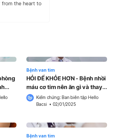
w from the heart to
Bệnh van tim
phòng
HỎI ĐỂ KHỎE HƠN - Bệnh nhồi
nh
máu cơ tim nên ăn gì và thay
 |
đổi lối sống ra sao? | Hello
ello 
Kiểm chứng: 
Ban biên tập Hello 
Bacsi x SANOFI
Bacsi
 •
02/01/2025
Bệnh van tim