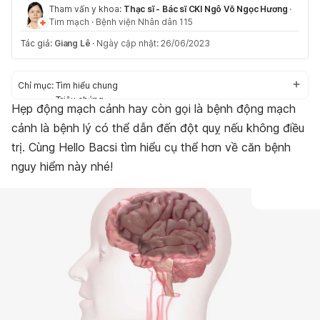
Tham vấn y khoa:
Thạc sĩ - Bác sĩ CKI Ngô Võ Ngọc Hương
·
Tim mạch
·
Bệnh viện Nhân dân 115
Tác giả:
Giang Lê
·
Ngày cập nhật: 26/06/2023
Chỉ mục:
Tìm hiểu chung
Triệu chứng
Hẹp động mạch cảnh hay còn gọi là bệnh động mạch
Nguyên nhân
cảnh là bệnh lý có thể dẫn đến đột quỵ nếu không điều
Biến chứng
Chẩn đoán và điều trị
trị. Cùng Hello Bacsi tìm hiểu cụ thể hơn về căn bệnh
Phòng ngừa
nguy hiểm này nhé!