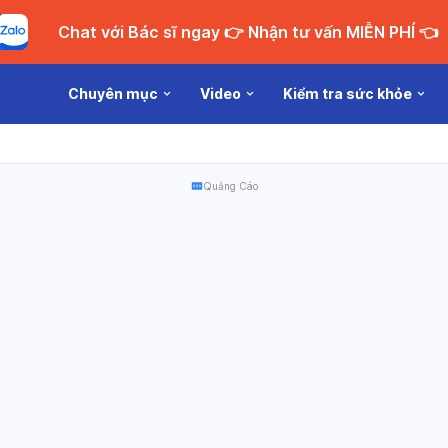
Chat với Bác sĩ ngay 👉 Nhận tư vấn MIỄN PHÍ 👈
Chuyên mục
Video
Kiểm tra sức khỏe
Quảng Cáo