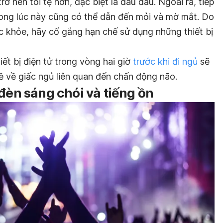
ở nên tồi tệ hơn, đặc biệt là đau đầu. Ngoài ra, tiếp
 trong lúc này cũng có thể dẫn đến mỏi và mờ mắt. Do
ức khỏe, hãy cố gắng hạn chế sử dụng những thiết bị
iết bị điện tử trong vòng hai giờ
trước khi đi ngủ
sẽ
ề về giấc ngủ liên quan đến chấn động não.
 đèn sáng chói và tiếng ồn