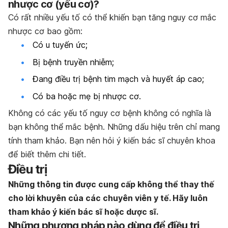
nh
ượ
c c
ơ
(y
ế
u c
ơ
)?
Có rất nhiều yếu tố có thể khiến bạn tăng nguy cơ mắc
nhược cơ bao gồm:
Có u tuyến ức;
Bị bệnh truyền nhiễm;
Đang điều trị bệnh tim mạch và huyết áp cao;
Có ba hoặc mẹ bị nhược cơ.
Không có các yếu tố nguy cơ bệnh không có nghĩa là
bạn không thể mắc bệnh. Những dấu hiệu trên chỉ mang
tính tham khảo. Bạn nên hỏi ý kiến bác sĩ chuyên khoa
để biết thêm chi tiết.
Điều trị
Nh
ữ
ng th
ô
ng tin
đượ
c cung c
ấ
p kh
ô
ng th
ể
thay th
ế
cho l
ờ
i khuy
ê
n c
ủ
a c
á
c chuy
ê
n vi
ê
n y t
ế
. H
ã
y lu
ô
n
tham kh
ả
o
ý
ki
ế
n b
á
c s
ĩ
ho
ặ
c d
ượ
c s
ĩ
.
Nh
ữ
ng ph
ươ
ng ph
á
p n
à
o d
ù
ng
để
đ
i
ề
u tr
ị