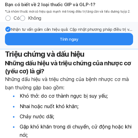
Bạn có biết về 2 loại thuốc GIP và GLP-1?
*Là nhóm thuốc mới có hiệu quả mạnh mẽ trong điều trị tăng cần và tiểu đường tuýp 2.
Có
Không
Nhận tư vấn giảm cân hiệu quả: Cập nhật phương pháp điều trị và
hỗ trợ từ chuyên gia qua email.
Tính ngay
Triệu chứng và dấu hiệu
Nh
ữ
ng d
ấ
u hi
ệ
u v
à
tri
ệ
u ch
ứ
ng c
ủ
a
nh
ượ
c c
ơ
(y
ế
u c
ơ
) l
à
g
ì
?
Những dấu hiệu và triệu chứng của bệnh nhược cơ mà
bạn thường gặp bao gồm:
Khó thở: do cơ thành ngực bị suy yếu;
Nhai hoặc nuốt khó khăn;
Chảy nước dãi;
Gặp khó khăn trong di chuyển, cử động hoặc khi
nói;