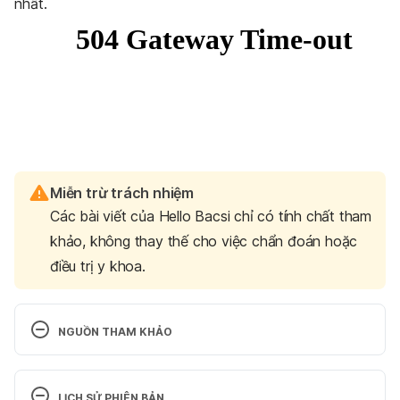
nhất.
Miễn trừ trách nhiệm
Các bài viết của Hello Bacsi chỉ có tính chất tham
khảo, không thay thế cho việc chẩn đoán hoặc
điều trị y khoa.
NGUỒN THAM KHẢO
Ferri, Fred. Ferri’s Netter Patient 
Advisor. Philadelphia, PA: Saunders / Elsevier, 2012. 
LỊCH SỬ PHIÊN BẢN