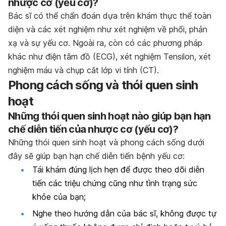
nh
ượ
c c
ơ
(y
ế
u c
ơ
)?
Bác sĩ có thể chẩn đoán dựa trên khám thực thể toàn
diện và các xét nghiệm như xét nghiệm về phổi, phản
xạ và sự yếu cơ. Ngoài ra, còn có các phương pháp
khác như điện tâm đồ (ECG), xét nghiệm Tensilon, xét
nghiệm máu và chụp cắt lớp vi tính (CT).
Phong cách sống và thói quen sinh
hoạt
Nh
ữ
ng th
ó
i quen sinh ho
ạ
t n
à
o gi
ú
p b
ạ
n
h
ạ
n
ch
ế
di
ễ
n ti
ế
n c
ủ
a nh
ượ
c c
ơ
(y
ế
u c
ơ
)?
Những thói quen sinh hoạt và phong cách sống dưới
đây sẽ giúp bạn hạn chế diễn tiến bệnh yếu cơ:
Tái khám đúng lịch hẹn để được theo dõi diễn
tiến các triệu chứng cũng như tình trạng sức
khỏe của bạn;
Nghe theo hướng dẫn của bác sĩ, không được tự