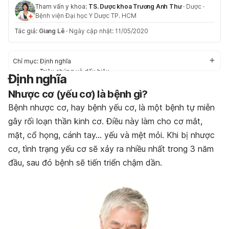
Tham vấn y khoa:
TS. Dược khoa Trương Anh Thư
·
Dược
·
Bệnh viện Đại học Y Dược TP. HCM
Tác giả:
Giang Lê
·
Ngày cập nhật: 11/05/2020
Chỉ mục:
Định nghĩa
Triệu chứng và dấu hiệu
Định nghĩa
Nguyên nhân
Nh
ượ
c c
Nguy cơ mắc bệnh
ơ
(y
ế
u c
ơ
) l
à
b
ệ
nh g
ì
?
Điều trị
Bệnh nhược cơ, hay bệnh yếu cơ, là một bệnh tự miễn
Phong cách sống và thói quen sinh hoạt
gây rối loạn thần kinh cơ. Điều này làm cho cơ mắt,
mặt, cổ họng, cánh tay… yếu và mệt mỏi. Khi bị nhược
cơ, tình trạng yếu cơ sẽ xảy ra nhiều nhất trong 3 năm
đầu, sau đó bệnh sẽ tiến triển chậm dần.