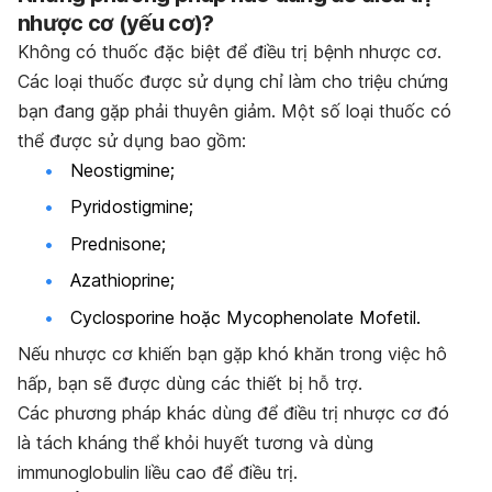
nh
ượ
c c
ơ
(y
ế
u c
ơ
)?
Không có thuốc đặc biệt để điều trị bệnh nhược cơ.
Các loại thuốc được sử dụng chỉ làm cho triệu chứng
bạn đang gặp phải thuyên giảm. Một số loại thuốc có
thể được sử dụng bao gồm:
Neostigmine;
Pyridostigmine;
Prednisone;
Azathioprine;
Cyclosporine hoặc Mycophenolate Mofetil.
Nếu nhược cơ khiến bạn gặp khó khăn trong việc hô
hấp, bạn sẽ được dùng các thiết bị hỗ trợ.
Các phương pháp khác dùng để điều trị nhược cơ đó
là tách kháng thể khỏi huyết tương và dùng
immunoglobulin liều cao để điều trị.