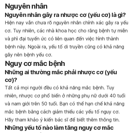
Nguyên nhân
Nguy
ê
n nh
â
n g
â
y ra nh
ượ
c c
ơ
(y
ế
u c
ơ
) l
à
g
ì
?
Hiện nay vẫn chưa rõ nguyên nhân chính xác gây ra yếu
cơ. Tuy nhiên, các nhà khoa học cho rằng bệnh tự miễn
và phì đại tuyến ức có liên quan đến việc hình thành
bệnh này. Ngoài ra, yếu tố di truyền cũng có khả năng
gây nên bệnh yếu cơ.
Nguy cơ mắc bệnh
Nh
ữ
ng ai th
ườ
ng m
ắ
c ph
ả
i nh
ượ
c c
ơ
(y
ế
u
c
ơ
)?
Tất cả mọi người đều có khả năng mắc bệnh. Tuy
nhiên, nhược cơ phổ biến ở những phụ nữ dưới 40 tuổi
và nam giới trên 50 tuổi. Bạn có thể hạn chế khả năng
mắc bệnh bằng cách giảm thiểu các yếu tố nguy cơ.
Hãy tham khảo ý kiến bác sĩ để biết thêm thông tin.
Nh
ữ
ng y
ế
u t
ố
n
à
o l
à
m t
ă
ng nguy c
ơ
m
ắ
c