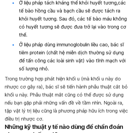
Ở liệu pháp tách kháng thể khỏi huyết tương,các
tế bào hồng cầu và bạch cầu sẽ được tách ra
khỏi huyết tương. Sau đó, các tế bào máu không
có huyết tương sẽ được đưa trở lại vào trong cơ
thể.
Ở liệu pháp dùng immunoglobulin liều cao, bác sĩ
tiêm protein (chất hệ miễn dịch thường sử dụng
để tấn công các loài sinh vật) vào tĩnh mạch với
số lượng nhỏ.
Trong trường hợp phát hiện khối u (mà khối u này do
nhược cơ gây ra), bác sĩ sẽ tiến hành phẫu thuật cắt bỏ
khối u này. Phẫu thuật mắt cũng có thể được sử dụng
nếu bạn gặp phải những vấn đề về tầm nhìn. Ngoài ra,
tập vật lý trị liệu cũng là phương pháp hữu ích trong việc
điều trị nhược cơ.
Nh
ữ
ng k
ỹ
thu
ậ
t y t
ế
n
à
o d
ù
ng
để
ch
ẩ
n
đ
o
á
n