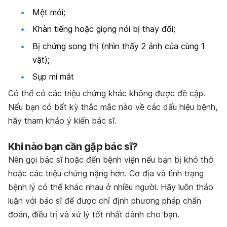
Mệt mỏi;
Khàn tiếng hoặc giọng nói bị thay đổi;
Bị chứng song thị (nhìn thấy 2 ảnh của cùng 1
vật);
Sụp mí mắt
Có thể có các triệu chứng khác không được đề cập.
Nếu bạn có bất kỳ thắc mắc nào về các dấu hiệu bệnh,
hãy tham khảo ý kiến bác sĩ.
Khi n
à
o b
ạ
n
c
ầ
n g
ặ
p b
á
c s
ĩ
?
Nên gọi bác sĩ hoặc đến bệnh viện nếu bạn bị khó thở
hoặc các triệu chứng nặng hơn. Cơ địa và tình trạng
bệnh lý có thể khác nhau ở nhiều người. Hãy luôn thảo
luận với bác sĩ để được chỉ định phương pháp chẩn
đoán, điều trị và xử lý tốt nhất dành cho bạn.