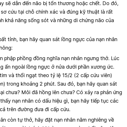
ày sẽ dẫn đến não bị tổn thương hoặc chết. Do đó,
 sơ cứu tại chỗ chính xác và đúng kỹ thuật là rất
nh khả năng sống sót và những di chứng não của
bất tỉnh, bạn hãy quan sát lồng ngực của nạn nhân
không:
n phập phồng đồng nghĩa nạn nhân ngưng thở. Lúc
g ấn ngoài lồng ngực ở nửa dưới phần xương ức.
tim và thổi ngạt theo tỷ lệ 15/2 (2 cấp cứu viên)
ên) trong khoảng 2 phút. Sau đó, bạn hãy quan sát
 lại chưa? Môi đã hồng lên chưa? Có xảy ra phản ứng
hấy nạn nhân có dấu hiệu gì, bạn hãy tiếp tục các
 cả trên đường đưa đi cấp cứu.
ân còn tự thở, hãy đặt nạn nhân nằm nghiêng về