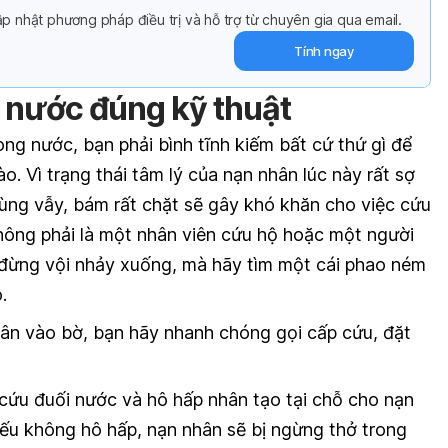
p nhật phương pháp điều trị và hỗ trợ từ chuyên gia qua email.
Tính ngay
 nước đúng kỹ thuật
rong nước, bạn phải bình tĩnh kiếm bất cứ thứ gì để
o. Vì trạng thái tâm lý của nạn nhân lúc này rất sợ
vùng vẫy, bám rất chặt sẽ gây khó khăn cho việc cứu
hông phải là một nhân viên cứu hộ hoặc một người
nh đừng vội nhảy xuống, mà hãy tìm một cái phao ném
.
ân vào bờ, bạn hãy nhanh chóng gọi cấp cứu, đặt
 cứu đuối nước và hô hấp nhân tạo tại chỗ cho nạn
nếu không hô hấp, nạn nhân sẽ bị ngừng thở trong