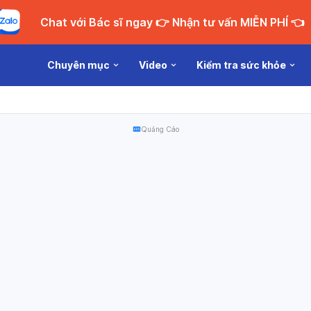
Chat với Bác sĩ ngay 👉 Nhận tư vấn MIỄN PHÍ 👈
Chuyên mục
Video
Kiểm tra sức khỏe
Quảng Cáo