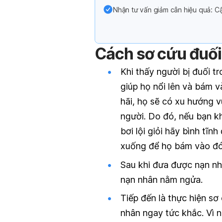
Nhận tư vấn giảm cân hiệu quả: Cậ
Cách sơ cứu đuối
Khi thấy người bị đuối t
giúp họ nổi lên và bám và
hãi, họ sẽ có xu hướng 
người. Do đó, nếu bạn k
bơi lội giỏi hãy bình tĩ
xuống để họ bám vào đó
Sau khi đưa được nạn nh
nạn nhân nằm ngửa.
Tiếp đến là thực hiện sơ
nhân ngay tức khắc. Vì 