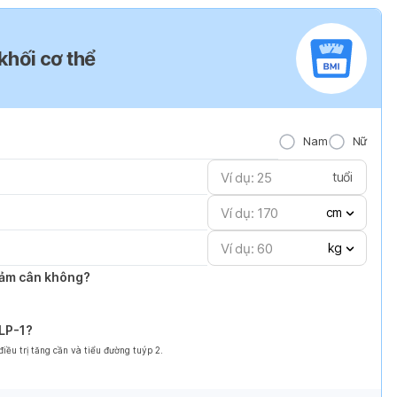
 khối cơ thể
Nam
Nữ
tuổi
cm
kg
giảm cân không?
GLP-1?
ều trị tăng cần và tiểu đường tuýp 2.