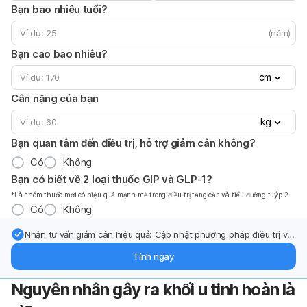
Bạn bao nhiêu tuổi?
(năm)
Bạn cao bao nhiêu?
cm
Cân nặng của bạn
kg
Bạn quan tâm đến điều trị, hỗ trợ giảm cân không?
Có
Không
Bạn có biết về 2 loại thuốc GIP và GLP-1?
*Là nhóm thuốc mới có hiệu quả mạnh mẽ trong điều trị tăng cần và tiểu đường tuýp 2.
Có
Không
Nhận tư vấn giảm cân hiệu quả: Cập nhật phương pháp điều trị và
hỗ trợ từ chuyên gia qua email.
Tính ngay
Nguyên nhân gây ra khối u tinh hoàn là