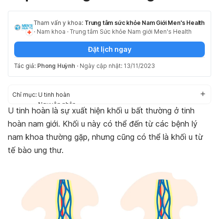
Tham vấn y khoa:
Trung tâm sức khỏe Nam Giới Men's Health
·
Nam khoa
·
Trung tâm Sức khỏe Nam giới Men's Health
Đặt lịch ngay
Tác giả:
Phong Huỳnh
·
Ngày cập nhật: 13/11/2023
Chỉ mục:
U tinh hoàn
Nguyên nhân
U tinh hoàn là sự xuất hiện khối u bất thường ở tinh
Triệu chứng
hoàn nam giới. Khối u này có thể đến từ các bệnh lý
Khối u tinh hoàn có nguy hiểm không?
Chẩn đoán, điều trị
nam khoa thường gặp, nhưng cũng có thể là khối u từ
tế bào ung thư.