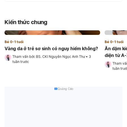
Kiến thức chung
Bé 0-1 tuổi
Bé 0-1 tuổi
Vàng da ở trẻ sơ sinh có nguy hiểm không?
Ăn dặm ki
diện từ A
Tham vấn bởi: 
BS. CKI Nguyễn Ngọc Anh Thư
•
3 
tuần trước
Tham vấn
tuần trư
Quảng Cáo