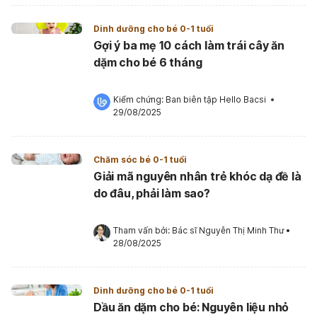
Dinh dưỡng cho bé 0-1 tuổi
Gợi ý ba mẹ 10 cách làm trái cây ăn
dặm cho bé 6 tháng
Kiểm chứng: 
Ban biên tập Hello Bacsi
 •
29/08/2025
Chăm sóc bé 0-1 tuổi
Giải mã nguyên nhân trẻ khóc dạ đề là
do đâu, phải làm sao?
Tham vấn bởi: 
Bác sĩ Nguyễn Thị Minh Thư
•
28/08/2025
Dinh dưỡng cho bé 0-1 tuổi
Dầu ăn dặm cho bé: Nguyên liệu nhỏ