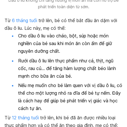
Dầu ô liu không chỉ tăng hương vị món ăn mà còn hỗ trợ bé
phát triển toàn diện từ sớm.
Từ
6 tháng tuổi
trở lên, bé có thể bắt đầu ăn dặm với
dầu ô liu. Lúc này, mẹ có thể:
Cho dầu ô liu vào cháo, bột, súp hoặc món
nghiền của bé sau khi món ăn còn ấm để giữ
nguyên dưỡng chất.
Rưới dầu ô liu lên thực phẩm như cá, thịt, ngũ
cốc, rau củ… để tăng hàm lượng chất béo lành
mạnh cho bữa ăn của bé.
Nếu mẹ muốn cho bé làm quen với vị dầu ô liu, có
thể cho một lượng nhỏ ra đĩa để bé tự nếm. Đây
là cách hay để giúp bé phát triển vị giác và học
cách tự ăn.
Từ
12 tháng tuổi
trở lên, khi bé đã ăn được nhiều loại
thực phẩm hơn và có thể ăn theo gia đình, mẹ có thể: