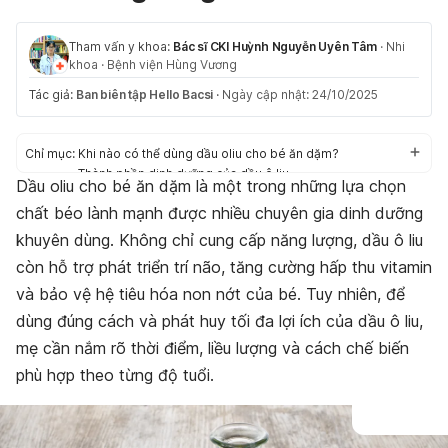
Tham vấn y khoa:
Bác sĩ CKI Huỳnh Nguyễn Uyên Tâm
·
Nhi
khoa
·
Bệnh viện Hùng Vương
Tác giả:
Ban biên tập Hello Bacsi
·
Ngày cập nhật: 24/10/2025
Chỉ mục:
Khi nào có thể dùng dầu oliu cho bé ăn dặm?
Thành phần dinh dưỡng của dầu ô liu
Dầu oliu cho bé ăn dặm là một trong những lựa chọn
Lợi ích của dầu oliu cho bé ăn dặm
chất béo lành mạnh được nhiều chuyên gia dinh dưỡng
Cách dùng dầu oliu cho bé ăn dặm đúng chuẩn khoa học
khuyên dùng. Không chỉ cung cấp năng lượng, dầu ô liu
còn hỗ trợ phát triển trí não, tăng cường hấp thu vitamin
và bảo vệ hệ tiêu hóa non nớt của bé. Tuy nhiên, để
dùng đúng cách và phát huy tối đa lợi ích của dầu ô liu,
mẹ cần nắm rõ thời điểm, liều lượng và cách chế biến
phù hợp theo từng độ tuổi.