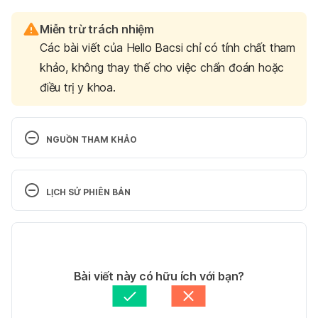
Miễn trừ trách nhiệm
Các bài viết của Hello Bacsi chỉ có tính chất tham
khảo, không thay thế cho việc chẩn đoán hoặc
điều trị y khoa.
NGUỒN THAM KHẢO
6 Major Benefits of Extra Virgin Olive Oil 
https://health.clevelandclinic.org/benefits-of-olive-
LỊCH SỬ PHIÊN BẢN
oil
 Ngày truy cập: 15/10/2025
Phiên bản hiện tại
What to feed young children – NHS 
https://www.nhs.uk/baby/weaning-and-
24/10/2025
feeding/what-to-feed-young-children/
 Ngày truy 
Tác giả: 
Ban biên tập Hello Bacsi
Bài viết này có hữu ích với bạn?
cập: 15/10/2025
Tham vấn y khoa: 
Bác sĩ CKI Huỳnh Nguyễn Uyên 
Tâm
Cập nhật bởi: 
Dang Tran