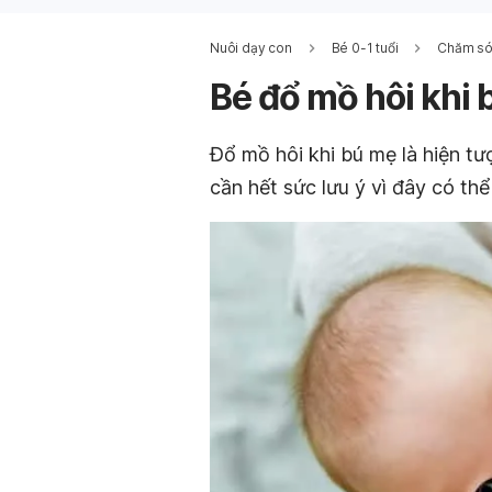
Nuôi dạy con
Bé 0-1 tuổi
Chăm sóc
Bé đổ mồ hôi khi 
Đổ mồ hôi khi bú mẹ là hiện tư
cần hết sức lưu ý vì đây có th