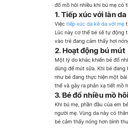
đổ mồ hôi nhiều khi bú mẹ có t
1. Tiếp xúc với làn d
Việc
tiếp xúc da kề da với mẹ
t
Lúc này cơ thể bé sẽ tự động t
vào trẻ đang cảm thấy hơi nó
2. Hoạt động bú mút
Một lý do khác khiến bé đổ nh
dùng để mút sữa. Khi bé đang 
như bé đang thực hiện một bài
thể và gây ra phản xạ tiết mồ 
3. Bé đổ nhiều mồ hô
Khi bú mẹ, phần đầu của em bé l
người mẹ. Vùng da này có thân 
bé cảm thấy nóng hơn bình thư