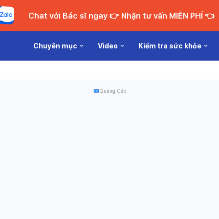
Chat với Bác sĩ ngay 👉 Nhận tư vấn MIỄN PHÍ 👈
Chuyên mục
Video
Kiểm tra sức khỏe
Quảng Cáo