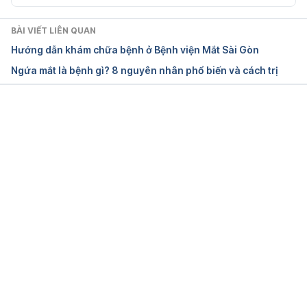
05-lasik-eye-surgery Ngày truy cập: 22/09/2023
BÀI VIẾT LIÊN QUAN
Eyes – laser eye surgery 
Hướng dẫn khám chữa bệnh ở Bệnh viện Mắt Sài Gòn
https://www.betterhealth.vic.gov.au/health/conditio
Ngứa mắt là bệnh gì? 8 nguyên nhân phổ biến và cách trị
nsandtreatments/eyes-laser-eye-surgery Ngày truy 
cập: 22/09/2023
Laser eye surgery and lens surgery 
Đang tải....
https://www.nhs.uk/conditions/laser-eye-surgery-
and-lens-surgery/ Ngày truy cập: 22/09/2023