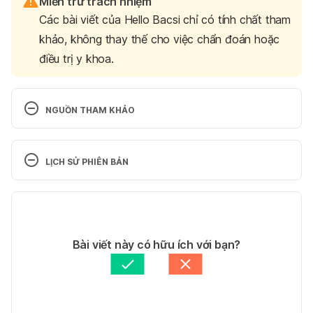
Miễn trừ trách nhiệm
Các bài viết của Hello Bacsi chỉ có tính chất tham
khảo, không thay thế cho việc chẩn đoán hoặc
điều trị y khoa.
NGUỒN THAM KHẢO
Lasik eye surgery 
https://www.mayoclinic.org/tests-procedures/lasik-
LỊCH SỬ PHIÊN BẢN
eye-surgery/about/pac-20384774 Ngày truy cập: 
22/09/2023
Phiên bản hiện tại
LASIK — Laser Eye Surgery 
22/09/2023
https://www.aao.org/eye-health/treatments/lasik 
Tác giả: 
An Yên
Bài viết này có hữu ích với bạn?
Ngày truy cập: 22/09/2023
Tham vấn y khoa: 
Bác sĩ Nguyễn Thường Hanh
Cập nhật bởi: 
Lương Lan
Laser Eye Surgery 
https://my.clevelandclinic.org/health/treatments/218