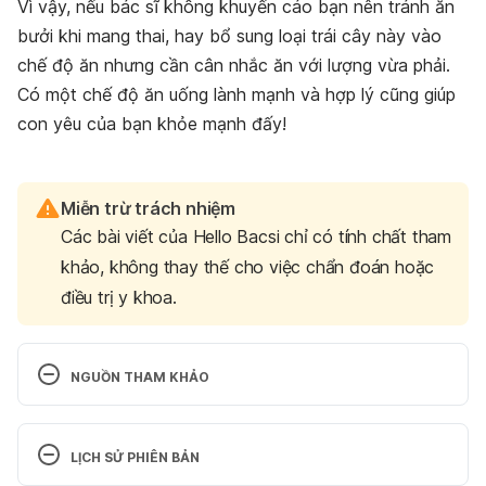
Vì vậy, nếu bác sĩ không khuyến cáo bạn nên tránh ăn
bưởi khi mang thai, hay bổ sung loại trái cây này vào
chế độ ăn nhưng cần cân nhắc ăn với lượng vừa phải.
Có một chế độ ăn uống lành mạnh và hợp lý cũng giúp
con yêu của bạn khỏe mạnh đấy!
Miễn trừ trách nhiệm
Các bài viết của Hello Bacsi chỉ có tính chất tham
khảo, không thay thế cho việc chẩn đoán hoặc
điều trị y khoa.
NGUỒN THAM KHẢO
Vitamin C and Immune Function 
LỊCH SỬ PHIÊN BẢN
https://pubmed.ncbi.nlm.nih.gov/29099763/
 Ngày 