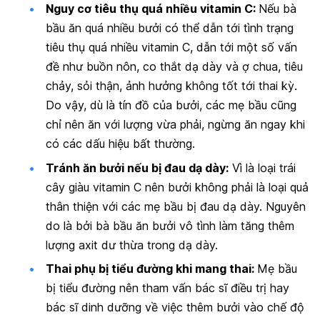
Nguy cơ tiêu thụ quá nhiều vitamin C:
Nếu bà
bầu ăn quá nhiều bưởi có thể dẫn tới tình trạng
tiêu thụ quá nhiều vitamin C, dẫn tới một số vấn
đề như
buồn nôn, co thắt dạ dày và ợ chua,
tiêu
chảy, sỏi thận, ảnh hưởng không tốt tới thai kỳ.
Do vậy, dù là tín đồ của bưởi, các mẹ bầu cũng
chỉ nên ăn với lượng vừa phải, ngừng ăn ngay khi
có các dấu hiệu bất thường.
Tránh ăn bưởi nếu bị đau dạ dày:
Vì là loại trái
cây giàu vitamin C nên bưởi không phải là loại quả
thân thiện với các mẹ bầu bị đau dạ dày. Nguyên
do là bởi bà bầu ăn bưởi vô tình làm tăng thêm
lượng axit dư thừa trong dạ dày.
Thai phụ bị tiểu đường khi mang thai:
Mẹ bầu
bị tiểu đường nên tham vấn bác sĩ điều trị hay
bác sĩ dinh dưỡng về việc thêm bưởi vào chế độ