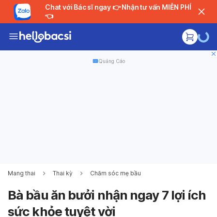
Chat với Bác sĩ ngay 👉 Nhận tư vấn MIỄN PHÍ
👈
Quảng Cáo
Mang thai
Thai kỳ
Chăm sóc mẹ bầu
Bà bầu ăn bưởi nhận ngay 7 lợi ích
sức khỏe tuyệt vời