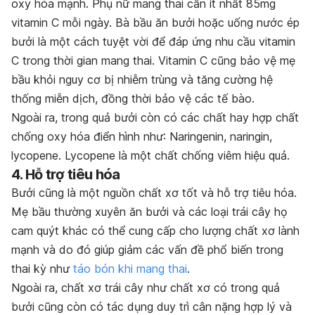
oxy hóa mạnh. Phụ nữ mang thai cần ít nhất 85mg
vitamin C mỗi ngày. Bà bầu ăn bưởi hoặc uống nước ép
bưởi là một cách tuyệt vời để đáp ứng nhu cầu vitamin
C trong thời gian mang thai. Vitamin C cũng bảo vệ mẹ
bầu khỏi nguy cơ bị nhiễm trùng và tăng cường hệ
thống miễn dịch, đồng thời bảo vệ các tế bào.
Ngoài ra, trong quả bưởi còn có các chất hay hợp chất
chống oxy hóa điển hình như: Naringenin, naringin,
lycopene. Lycopene là một chất chống viêm hiệu quả.
4. Hỗ trợ tiêu hóa
Bưởi cũng là một nguồn chất xơ tốt và hỗ trợ tiêu hóa.
Mẹ bầu thường xuyên ăn bưởi và các loại trái cây họ
cam quýt khác có thể cung cấp cho lượng chất xơ lành
mạnh và do đó giúp giảm các vấn đề phổ biến trong
thai kỳ như
táo bón khi mang thai
.
Ngoài ra, chất xơ trái cây như chất xơ có trong quả
bưởi cũng còn có tác dụng duy trì cân nặng hợp lý và