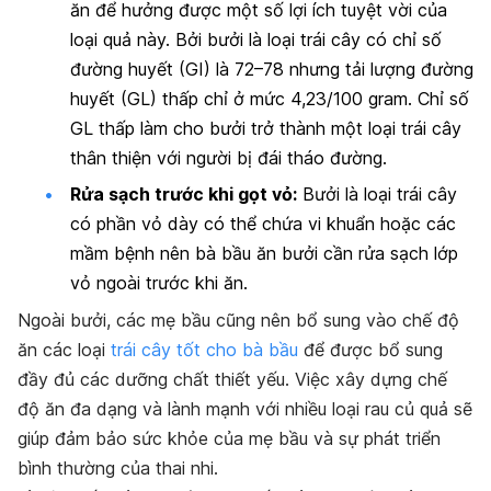
ăn để hưởng được một số lợi ích tuyệt vời của
loại quả này. Bởi bưởi là loại trái cây có
chỉ số
đường huyết (GI) là 72–78 nhưng tải lượng đường
huyết (GL) thấp chỉ ở mức 4,23/100 gram. Chỉ số
GL thấp làm cho bưởi trở thành một loại trái cây
thân thiện với người bị đái tháo đường.
Rửa sạch trước khi gọt vỏ:
Bưởi là loại trái cây
có phần vỏ dày có thể chứa vi khuẩn hoặc các
mầm bệnh nên bà bầu ăn bưởi cần
rửa sạch lớp
vỏ ngoài trước khi ăn.
Ngoài bưởi, các mẹ bầu cũng nên bổ sung vào chế độ
ăn các loại
trái cây tốt cho bà bầu
để được bổ sung
đầy đủ các dưỡng chất thiết yếu. Việc x
ây dựng chế
độ ăn đa dạng và lành mạnh với nhiều loại rau củ quả sẽ
giúp đảm bảo sức khỏe của mẹ bầu và sự phát triển
bình thường của thai nhi.