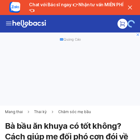
Chat với Bác sĩ ngay 👉 Nhận tư vấn MIỄN PHÍ
👈
Quảng Cáo
Mang thai
Thai kỳ
Chăm sóc mẹ bầu
Bà bầu ăn khuya có tốt không?
Cách giúp mẹ đối phó cơn đói về