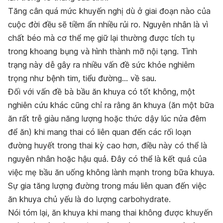
Tăng cân quá mức khuyến nghị dù ở giai đoạn nào của
cuộc đời đều sẽ tiềm ẩn nhiều rủi ro.
Nguyên nhân là vì
chất béo mà cơ thể mẹ giữ lại thường được tích tụ
trong khoang bụng và hình thành mỡ nội tạng. Tình
trạng này dễ gây ra nhiều vấn đề sức khỏe nghiêm
trọng như bệnh tim, tiểu đường… về sau.
Đối với vấn đề bà bầu ăn khuya có tốt không, một
nghiên cứu khác cũng chỉ ra rằng ăn khuya (ăn một bữa
ăn rất trễ giàu năng lượng hoặc thức dậy lúc nửa đêm
để ăn)
khi mang thai có liên quan đến các rối loạn
đường huyết trong thai kỳ
cao hơn, điều này có thể là
nguyên nhân hoặc hậu quả. Đây có thể là kết quả của
việc mẹ bầu ăn uống không lành mạnh trong bữa khuya.
Sự gia tăng lượng đường trong máu liên quan đến việc
ăn khuya chủ yếu là do lượng carbohydrate.
Nói tóm lại, ăn khuya khi mang thai không được khuyến