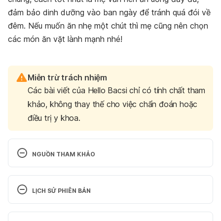
đảm bảo dinh dưỡng vào ban ngày để tránh quá đói về
đêm. Nếu muốn ăn nhẹ một chút thì mẹ cũng nên chọn
các món ăn vặt lành mạnh nhé!
Miễn trừ trách nhiệm
Các bài viết của Hello Bacsi chỉ có tính chất tham
khảo, không thay thế cho việc chẩn đoán hoặc
điều trị y khoa.
NGUỒN THAM KHẢO
Waking up hungry: How to handle pregnancy 
hunger pains
LỊCH SỬ PHIÊN BẢN
https://www.babycenter.com/pregnancy/your-
Phiên bản hiện tại
body/sleep-problem-waking-up-hungry_7539
 Truy 