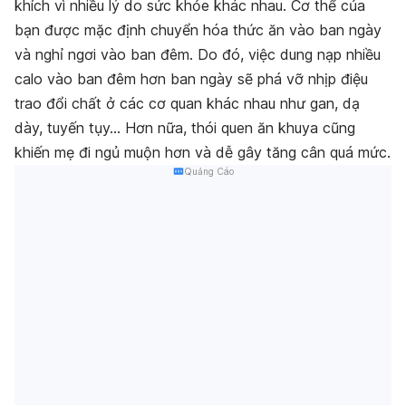
khích vì nhiều lý do sức khỏe khác nhau. Cơ thể của
bạn được mặc định chuyển hóa thức ăn vào ban ngày
và nghỉ ngơi vào ban đêm. Do đó, việc dung nạp nhiều
calo vào ban đêm hơn ban ngày sẽ phá vỡ nhịp điệu
trao đổi chất ở các cơ quan khác nhau như gan, dạ
dày, tuyến tụy… Hơn nữa, thói quen ăn khuya cũng
khiến mẹ đi ngủ muộn hơn và dễ gây tăng cân quá mức.
Quảng Cáo