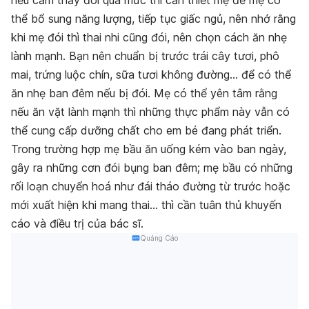
nếu
cảm thấy đói quá mức thì cần thiết mẹ để mẹ có
thể bổ sung năng lượng, tiếp tục giấc ngủ, nên nhớ rằng
khi mẹ đói thì thai nhi cũng đói, nên
chọn cách ăn nhẹ
lành mạnh. Bạn nên chuẩn bị trước trái cây tươi, phô
mai, trứng luộc chín, sữa tươi không đường… để có thể
ăn nhẹ ban đêm nếu bị đói. Mẹ có thể yên tâm rằng
nếu ăn vặt lành mạnh thì những thực phẩm này vẫn có
thể cung cấp dưỡng chất cho em bé đang phát triển.
Trong trường hợp mẹ bầu ăn uống kém vào ban ngày,
gây ra những cơn đói bụng ban đêm; mẹ bầu có những
rối loạn chuyển hoá như đái tháo đường từ trước hoặc
mới xuất hiện khi mang thai… thì cần
tuân
thủ khuyến
cáo và điều trị của bác sĩ.
Quảng Cáo