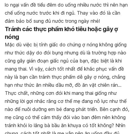
lo ngại vấn đề tiểu đêm do uống nhiều nước thì nên hạn
chế uống nước trước khi đi ngủ. Thay vào đó là cần
đảm bảo bổ sung đủ nước trong ngày nhé!
Tránh các thực phẩm khó tiêu hoặc gây ợ
nóng
Mặc dù việc bị tỉnh giấc do chứng ợ nóng không giống
như thức dậy do đói bụng nhưng dù là trường hợp nào
cũng gây gián đoạn giấc ngủ của bạn, đặc biệt là khi
mang thai. Vì vậy, cách tốt nhất để khắc phục vấn đề
này là bạn cần tránh thực phẩm dễ gây ợ nóng, chẳng
hạn như thức ăn nhiều dầu mỡ, đồ ăn vặt chiên rán…
Thực chất, những cơn đói khi mang thai giống như
những lời gợi nhắc rằng cơ thể mẹ đang nỗ lực như thế
nào để nuôi dưỡng em bé đang phát triển. Bên cạnh đó,
mẹ cũng có thể cảm thấy đói vào ban đêm nên không
tránh khỏi lo lắng bà bầu ăn khuya có tốt không? Nhìn
chung, cách tốt nhất là mẹ vẫn nên ăn uống đầy đủ,