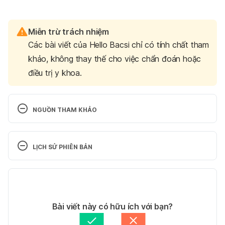
Miễn trừ trách nhiệm
Các bài viết của Hello Bacsi chỉ có tính chất tham
khảo, không thay thế cho việc chẩn đoán hoặc
điều trị y khoa.
NGUỒN THAM KHẢO
Pregnancy Massage 
https://www.webmd.com/baby/pregnancy-and-
LỊCH SỬ PHIÊN BẢN
massage#1 Ngày truy cập: 2/1/2019
Phiên bản hiện tại
Using Massage Chairs during Pregnancy – Is It 
Safe? https://parenting.firstcry.com/articles/using-
17/07/2022
massage-chairs-during-pregnancy-is-it-safe/  – 
Tác giả: 
Ngân Phạm
Bài viết này có hữu ích với bạn?
Ngày truy cập: 2/1/2019
Tham vấn y khoa: 
Bác sĩ Nguyễn Thường Hanh
Cập nhật bởi: 
Hoàng Oanh Nguyễn