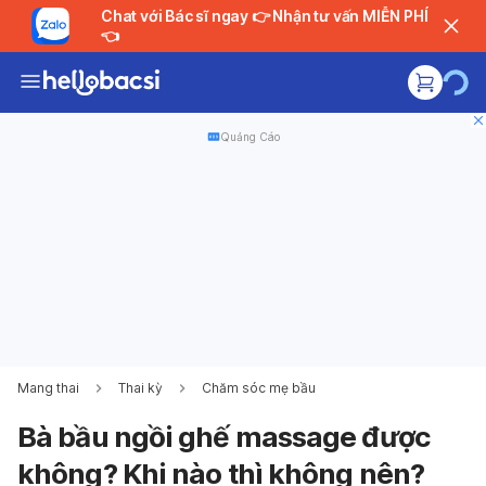
Chat với Bác sĩ ngay 👉 Nhận tư vấn MIỄN PHÍ
👈
Quảng Cáo
Mang thai
Thai kỳ
Chăm sóc mẹ bầu
Bà bầu ngồi ghế massage được
không? Khi nào thì không nên?