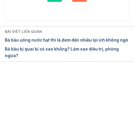
Massage Therapy Styles and Health 
Benefits https://www.webmd.com/balance/guide/m
assage-therapy-styles-and-health-benefits#1 Ngày 
truy cập: 2/1/2019
BÀI VIẾT LIÊN QUAN
Bà bầu uống nước hạt thì là đem đến nhiều lợi ích không ngờ
Massage Chair While Pregnant
Bà bầu bị quai bị có sao không? Làm sao điều trị, phòng
ngừa?
https://wellnesscouncil.org/articles/massage-chair-
while-pregnant/
 Truy cập ngày 17/07/2022
Benefits of using massage tables and massage 
Đang tải....
chairs for pregnant women
http://pyttkvtphcm.gov.vn/question/benefits-of-
using-massage-tables-and-massage-chairs-for-
pregnant-women/
 Truy cập ngày 17/07/2022
Can I get a massage while pregnant?