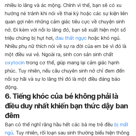
nhiều lo lắng và ác mộng. Chính vì thế, bạn sẽ có xu
hướng né tránh khi nói về thai kỳ hoặc các sự kiện liên
quan gợi nên những cảm giác tiêu cực về chuyện sinh
nở. Đi kèm với nỗi lo lắng đó, bạn sẽ xuất hiện một số
triệu chứng bị hụt hơi,
đau thắt ngực
hoặc khó ngủ.
Nhiều phụ nữ thích nói về sự ra đời của em bé vì đó là
một điều vui vẻ. Ngoài ra, sinh con sản sinh chất
oxytocin
trong cơ thể, giúp mang lại cảm giác hạnh
phúc. Tuy nhiên, nếu câu chuyên sinh nở chỉ đem đến
nỗi sợ hãi và sự lo lắng thì đó là một điều đáng báo
động.
6. Tiếng khóc của bé không phải là
điều duy nhất khiến bạn thức dậy ban
đêm
Bạn có thể nghĩ rằng hầu hết các bà mẹ trẻ đều
bị mất
ngủ
. Tuy nhiên, rối loạn sau sinh thường biểu hiện thông