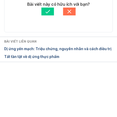
Chicken allergy
Tác giả: 
Dung Nguyễn
Bài viết này có hữu ích với bạn?
Tham vấn y khoa: 
Bác sĩ Nguyễn Thường Hanh
https://www.medicalnewstoday.com/articles/3230
Cập nhật bởi: 
Lan Quan
70
Ngày truy cập: 04-05-2020
BÀI VIẾT LIÊN QUAN
Chicken allergy
Dị ứng yến mạch: Triệu chứng, nguyên nhân và cách điều trị
Tất tần tật về dị ứng thực phẩm
https://www.nyallergy.com/chicken-allergy
Ngày truy cập: 04-05-2020
Đang tải....
Severe allergy to chicken meat
https://pubmed.ncbi.nlm.nih.gov/16933414/
Truy cập ngày 01/07/2021