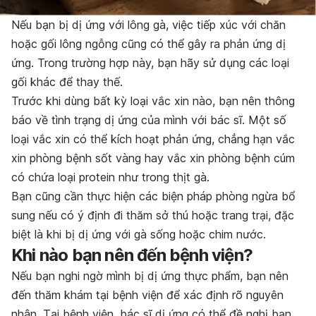
Nếu bạn bị dị ứng với lông gà, việc tiếp xúc với chăn
hoặc gối lông ngỗng cũng có thể gây ra phản ứng dị
ứng. Trong trường hợp này, bạn hãy sử dụng các loại
gối khác để thay thế.
Trước khi dùng bất kỳ loại vắc xin nào, bạn nên thông
báo về tình trạng dị ứng của mình với bác sĩ. Một số
loại vắc xin có thể kích hoạt phản ứng, chẳng hạn vắc
xin phòng bệnh sốt vàng hay vắc xin phòng bệnh cúm
có chứa loại protein như trong thịt gà.
Bạn cũng cần thực hiện các biện pháp phòng ngừa bổ
sung nếu có ý định đi thăm sở thú hoặc trang trại, đặc
biệt là khi bị dị ứng với gà sống hoặc chim nước.
Khi nào bạn nên đến bệnh viện?
Nếu bạn nghi ngờ mình bị dị ứng thực phẩm, bạn nên
đến thăm khám tại bệnh viện để xác định rõ nguyên
nhân. Tại bệnh viện, bác sĩ dị ứng có thể đề nghị bạn