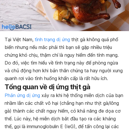
Tại Việt Nam,
tình trạng dị ứng
thịt gà không quá phổ
biến nhưng nếu mắc phải thì bạn sẽ gặp nhiều triệu
chứng khó chịu, thậm chí là nguy hiểm đến tính mạng.
Do đó, việc tìm hiểu về tình trạng này để phòng ngừa
và chủ động hơn khi bản thân chúng ta hay người xung
quanh rơi vào tình huống khẩn cấp là rất hữu ích.
Tổng quan về dị ứng thịt gà
Phản ứng dị ứng
xảy ra khi hệ thống miễn dịch của bạn
nhầm lẫn các chất vô hại (chẳng hạn như thịt gà/lông
gà) thành các chất nguy hiểm, có khả năng đe dọa cơ
thể. Lúc này, hệ miễn dịch bắt đầu tạo ra các kháng
thể, gọi là immunoglobulin E (IeG), để tấn công lại các