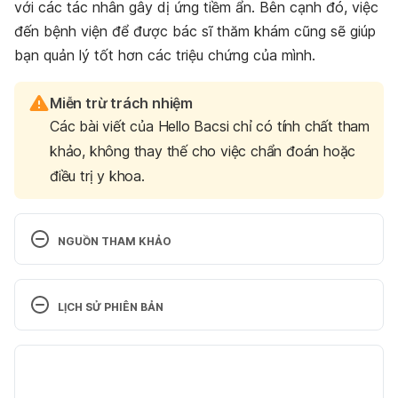
với các tác nhân gây dị ứng tiềm ẩn. Bên cạnh đó, việc
đến bệnh viện để được bác sĩ thăm khám cũng sẽ giúp
bạn quản lý tốt hơn các triệu chứng của mình.
Miễn trừ trách nhiệm
Các bài viết của Hello Bacsi chỉ có tính chất tham
khảo, không thay thế cho việc chẩn đoán hoặc
điều trị y khoa.
NGUỒN THAM KHẢO
Chicken allergy
LỊCH SỬ PHIÊN BẢN
https://www.healthline.com/health/chicken-allergy
Phiên bản hiện tại
Ngày truy cập: 04-05-2020
06/07/2022