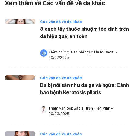
Xem thêm về Các vấn đề về da khác
Các vấn đề về da khác
8 cách tẩy thuốc nhuộm tóc dính trên
da hiệu quả, an toàn
Kiểm chứng: 
Ban biên tập Hello Bacsi
 •
20/02/2025
Các vấn đề về da khác
Da bị nổi sần như da gà và ngứa: Cảnh
báo bệnh Keratosis pilaris
Tham vấn bởi: 
Bác sĩ Trần Hiển Vinh
•
20/03/2025
Các vấn đề về da khác