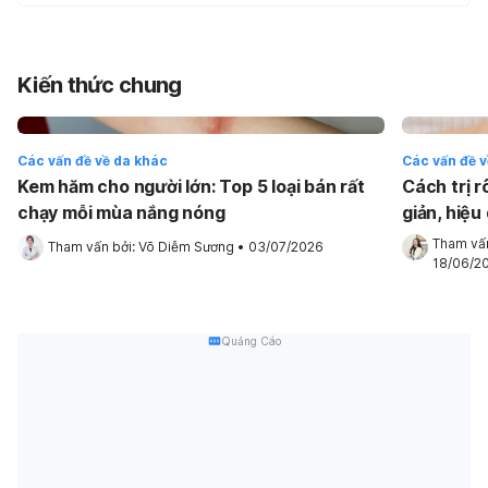
Kiến thức chung
Các vấn đề về da khác
Các vấn đề v
Kem hăm cho người lớn: Top 5 loại bán rất
Cách trị r
chạy mỗi mùa nắng nóng
giản, hiệu
Tham vấn
Tham vấn bởi: 
Võ Diễm Sương
•
03/07/2026
18/06/2
Quảng Cáo