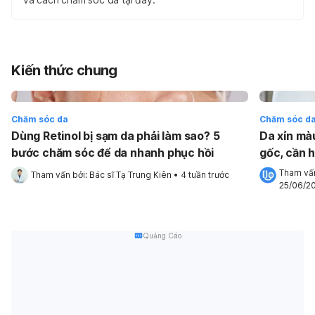
Kiến thức chung
Chăm sóc da
Chăm sóc d
Dùng Retinol bị sạm da phải làm sao? 5
Da xỉn mà
bước chăm sóc để da nhanh phục hồi
gốc, cần h
bảo vệ da
Tham vấn
Tham vấn bởi: 
Bác sĩ Tạ Trung Kiên
•
4 tuần trước
25/06/2
Quảng Cáo