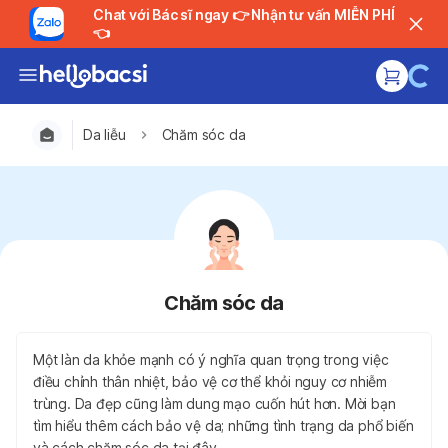
Chat với Bác sĩ ngay 👉 Nhận tư vấn MIỄN PHÍ
👈
Da liễu
Chăm sóc da
Chăm sóc da
Một làn da khỏe mạnh có ý nghĩa quan trọng trong việc
điều chỉnh thân nhiệt, bảo vệ cơ thể khỏi nguy cơ nhiễm
trùng. Da đẹp cũng làm dung mạo cuốn hút hơn. Mời bạn
tìm hiểu thêm cách bảo vệ da; những tình trạng da phổ biến
và cách chăm sóc da tại đây.