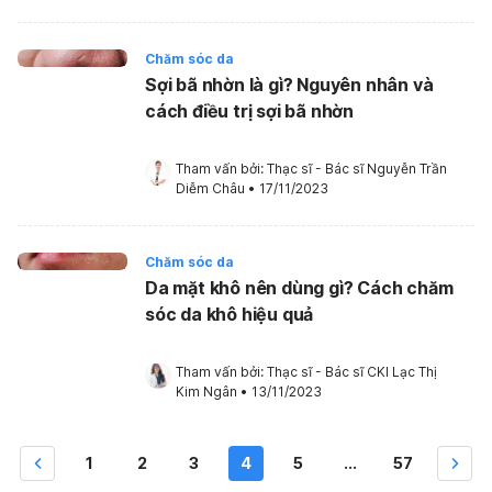
Chăm sóc da
Sợi bã nhờn là gì? Nguyên nhân và
cách điều trị sợi bã nhờn
Tham vấn bởi: 
Thạc sĩ - Bác sĩ Nguyễn Trần 
Diễm Châu
•
17/11/2023
Chăm sóc da
Da mặt khô nên dùng gì? Cách chăm
sóc da khô hiệu quả
Tham vấn bởi: 
Thạc sĩ - Bác sĩ CKI Lạc Thị 
Kim Ngân
•
13/11/2023
1
2
3
4
5
...
57