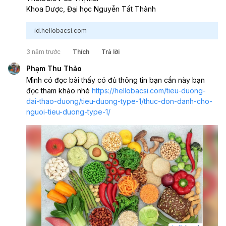
Khoa Dược, Đại học Nguyễn Tất Thành
id.hellobacsi.com
3 năm trước
Thích
Trả lời
Phạm Thu Thảo
Mình có đọc bài thấy có đủ thông tin bạn cần này bạn 
đọc tham khảo nhé 
https://hellobacsi.com/tieu-duong-
dai-thao-duong/tieu-duong-type-1/thuc-don-danh-cho-
nguoi-tieu-duong-type-1/