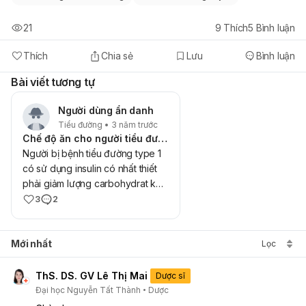
21
9
Thích
5
Bình luận
Thích
Chia sẻ
Lưu
Bình luận
Bài viết tương tự
Người dùng ẩn danh
Tiểu đường • 3 năm trước
Chế độ ăn cho người tiểu đường type 1
Người bị bệnh tiểu đường type 1
có sử dụng insulin có nhất thiết
phải giảm lượng carbohydrat ko?
Người tiểu đường type 1 bị thiếu
3
2
cân, cần tăng cân thì cần ăn
nhưng gì ạ?
Mới nhất
Lọc
ThS. DS. GV Lê Thị Mai
Dược sĩ
Đại học Nguyễn Tất Thành
Dược