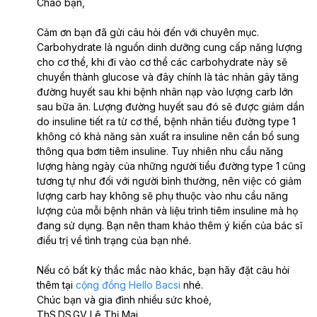
Chào bạn, 
Cảm ơn bạn đã gửi câu hỏi đến với chuyên mục. 
Carbohydrate là nguồn dinh dưỡng cung cấp năng lượng 
cho cơ thể, khi đi vào cơ thể các carbohydrate này sẽ 
chuyển thành glucose và đây chính là tác nhân gây tăng 
đường huyết sau khi bệnh nhân nạp vào lượng carb lớn 
sau bữa ăn. Lượng đường huyết sau đó sẽ được giảm dần 
do insuline tiết ra từ cơ thể, bệnh nhân tiểu đường type 1 
không có khả năng sản xuất ra insuline nên cần bổ sung 
thông qua bơm tiêm insuline. Tuy nhiên nhu cầu năng 
lượng hàng ngày của những người tiểu đường type 1 cũng 
tương tự như đối với người bình thường, nên việc có giảm 
lượng carb hay không sẽ phụ thuộc vào nhu cầu năng 
lượng của mỗi bệnh nhân và liệu trình tiêm insuline mà họ 
đang sử dụng. Bạn nên tham khảo thêm ý kiến của bác sĩ 
điều trị về tình trạng của bạn nhé. 
Nếu có bất kỳ thắc mắc nào khác, bạn hãy đặt câu hỏi 
thêm tại 
cộng đồng Hello Bacsi
 nhé.
Chúc bạn và gia đình nhiều sức khoẻ,
ThS.DS.GV Lê Thị Mai