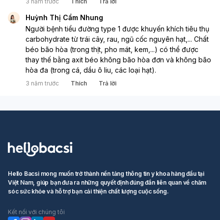
3 năm trước
Thích
Trả lời
Huỳnh Thị Cẩm Nhung
Người bệnh tiểu đường type 1 được khuyến khích tiêu thụ 
carbohydrate từ trái cây, rau, ngũ cốc nguyên hạt,... Chất 
béo bão hòa (trong thịt, pho mát, kem,...) có thể được 
thay thế bằng axit béo không bão hòa đơn và không bão 
hòa đa (trong cá, dầu ô liu, các loại hạt).
3 năm trước
Thích
Trả lời
Hello Bacsi mong muốn trở thành nền tảng thông tin y khoa hàng đầu tại
Việt Nam, giúp bạn đưa ra những quyết định đúng đắn liên quan về chăm
sóc sức khỏe và hỗ trợ bạn cải thiện chất lượng cuộc sống.
Kết nối với chúng tôi