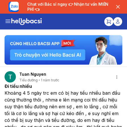
Chat với Bác sĩ ngay 👉 Nhận tư vấn MIỄN
PHÍ 👈
Tuan Nguyen
Tiểu đường
1 năm trước
Đi tiểu nhiều
Khoảng 4 5 ngày trc em có bị hay tiểu nhiều ban đầu 
cũng thường thôi , nhma e lên mạng coi thì dấu hiệu 
suy thận tiểu đường nên em sợ , em lo lắng , cứ mỗi 
tối là cơ lo lắng và sợ hại cứ kéo đến , e suy nghĩ em 
có thể bị suy thận và tiểu đường, do em hay đi tiều 
nhiều , do sợ quá nên em đi siêu âm , thì kết quả hoàn 