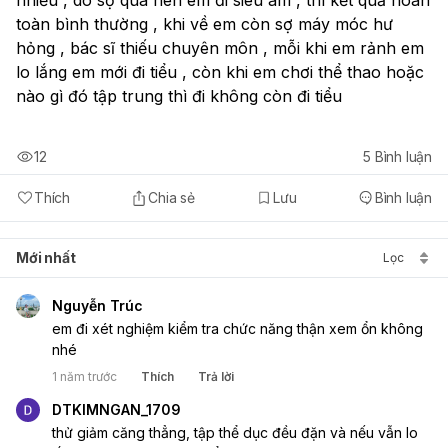
toàn bình thường , khi về em còn sợ máy móc hư 
hỏng , bác sĩ thiếu chuyên môn , mỗi khi em rảnh em 
lo lắng em mới đi tiểu , còn khi em chơi thể thao hoặc 
nào gì đó tập trung thì đi không còn đi tiểu
12
5
Bình luận
Thích
Chia sẻ
Lưu
Bình luận
Mới nhất
Lọc
Nguyễn Trúc
em đi xét nghiệm kiểm tra chức năng thận xem ổn không 
nhé
1 năm trước
Thích
Trả lời
DTKIMNGAN_1709
thử giảm căng thẳng, tập thể dục đều đặn và nếu vẫn lo 