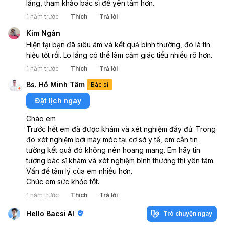
lắng, tham khảo bác sĩ để yên tâm hơn.
1 năm trước
Thích
Trả lời
Kim Ngân
Hiện tại bạn đã siêu âm và kết quả bình thường, đó là tín 
hiệu tốt rồi. Lo lắng có thể làm cảm giác tiểu nhiều rõ hơn. 
1 năm trước
Thích
Trả lời
Bs. Hồ Minh Tâm
Bác sĩ
Đặt lịch ngay
Chào em 
Trước hết em đã được khám và xét nghiệm đầy đủ. Trong 
đó xét nghiệm bởi máy móc tại cơ sở y tế, em cần tin 
tưởng kết quả đó không nên hoang mang. Em hãy tin 
tưởng bác sĩ khám và xét nghiệm bình thường thì yên tâm. 
Vấn đề tâm lý của em nhiều hơn.
Chúc em sức khỏe tốt.
1 năm trước
Thích
Trả lời
Hello Bacsi AI
Trò chuyện ngay