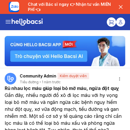
Chat với Bác sĩ ngay 👉 Nhận tư vấn MIỄN
PHÍ 👈
Community Admin
Kiểm duyệt viên
Tiểu đường
1 năm trước
Rủ nhau lọc máu giúp loại bỏ mỡ máu, ngừa đột quỵ
Gần đây, nhiều người đổ xô đi lọc máu với hy vọng 
loại bỏ mỡ máu và ngăn ngừa các bệnh nguy hiểm 
như đột quỵ, xơ vữa động mạch, tiểu đường và gan 
nhiễm mỡ. Một số cơ sở y tế quảng cáo rằng chỉ cần 
lọc máu là có thể loại bỏ máu xấu và phòng ngừa 
hàng loạt bệnh tật. Tuy nhiên, thực tế thế nào?