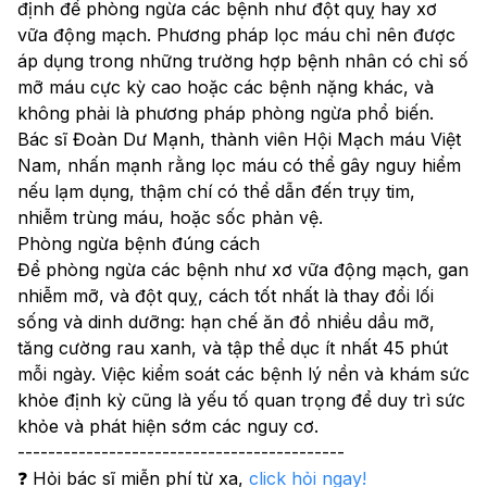
định để phòng ngừa các bệnh như đột quỵ hay xơ 
vữa động mạch. Phương pháp lọc máu chỉ nên được 
áp dụng trong những trường hợp bệnh nhân có chỉ số 
mỡ máu cực kỳ cao hoặc các bệnh nặng khác, và 
không phải là phương pháp phòng ngừa phổ biến.
Bác sĩ Đoàn Dư Mạnh, thành viên Hội Mạch máu Việt 
Nam, nhấn mạnh rằng lọc máu có thể gây nguy hiểm 
nếu lạm dụng, thậm chí có thể dẫn đến trụy tim, 
nhiễm trùng máu, hoặc sốc phản vệ.
Phòng ngừa bệnh đúng cách
Để phòng ngừa các bệnh như xơ vữa động mạch, gan 
nhiễm mỡ, và đột quỵ, cách tốt nhất là thay đổi lối 
sống và dinh dưỡng: hạn chế ăn đồ nhiều dầu mỡ, 
tăng cường rau xanh, và tập thể dục ít nhất 45 phút 
mỗi ngày. Việc kiểm soát các bệnh lý nền và khám sức 
khỏe định kỳ cũng là yếu tố quan trọng để duy trì sức 
khỏe và phát hiện sớm các nguy cơ.
-------------------------------------------
❓ Hỏi bác sĩ miễn phí từ xa, 
click hỏi ngay!