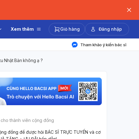
Xem thêm
Giỏ hàng
Đăng nhập
Tham khảo ý kiến bác sĩ
u Nhật Bản không ạ ?
 cho thành viên cộng đồng
ộng đồng để được hỏi BÁC SĨ TRỰC TUYẾN và cơ
UÀ TẶNG + ƯU ĐÃI hấp dẫn!