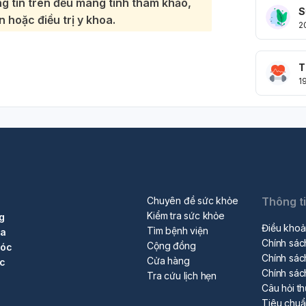
g tin trên đều mang tính tham khảo,
S
 hoặc điều trị y khoa.
2
T
1
Chuyên đề sức khỏe
Thông t
Kiểm tra sức khỏe
g
Điều khoả
Tìm bệnh viện
ra
Chính sác
Cộng đồng
sóc
Chính sác
Cửa hàng
ộc
Chính sác
Tra cứu lịch hẹn
Câu hỏi t
Tiêu chu