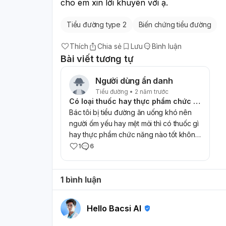
cho em xin lời khuyên với ạ.
Tiểu đường type 2
Biến chứng tiểu đường
Thích
Chia sẻ
Lưu
Bình luận
Bài viết tương tự
Người dùng ẩn danh
Tiểu đường • 2 năm trước
Có loại thuốc hay thực phẩm chức năng nào tốt cho người tiểu đường?
Bác tôi bị tiểu đường ăn uống khó nên
người ốm yếu hay mệt mỏi thì có thuốc gì
hay thực phẩm chức năng nào tốt không
mọi người ạ?
1
6
1 bình luận
Hello Bacsi AI