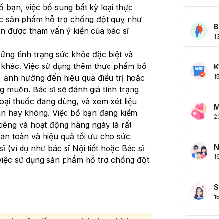
 bạn, việc bổ sung bất kỳ loại thực
ác sản phẩm hỗ trợ chống đột quỵ như
B
n được tham vấn ý kiến của bác sĩ
1
ững tình trạng sức khỏe đặc biệt và
rị khác. Việc sử dụng thêm thực phẩm bổ
K
1
, ảnh hưởng đến hiệu quả điều trị hoặc
 muốn. Bác sĩ sẽ đánh giá tình trạng
oại thuốc đang dùng, và xem xét liệu
M
n hay không. Việc bố bạn đang kiểm
2
kiêng và hoạt động hàng ngày là rất
n toàn và hiệu quả tối ưu cho sức
N
 (ví dụ như bác sĩ Nội tiết hoặc Bác sĩ
1
việc sử dụng sản phẩm hỗ trợ chống đột
S
1