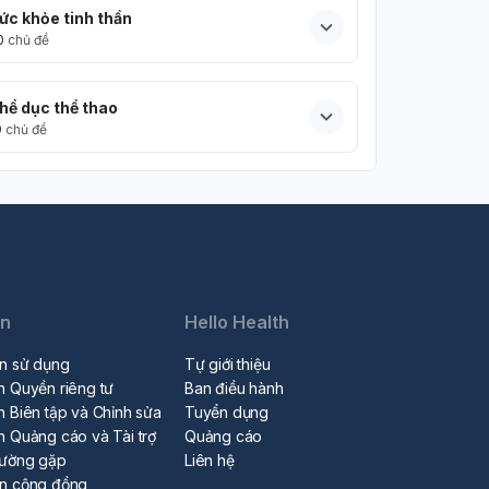
ức khỏe tinh thần
0
chủ đề
hể dục thể thao
9
chủ đề
in
Hello Health
n sử dụng
Tự giới thiệu
h Quyền riêng tư
Ban điều hành
h Biên tập và Chỉnh sửa
Tuyển dụng
h Quảng cáo và Tài trợ
Quảng cáo
hường gặp
Liên hệ
ẩn cộng đồng