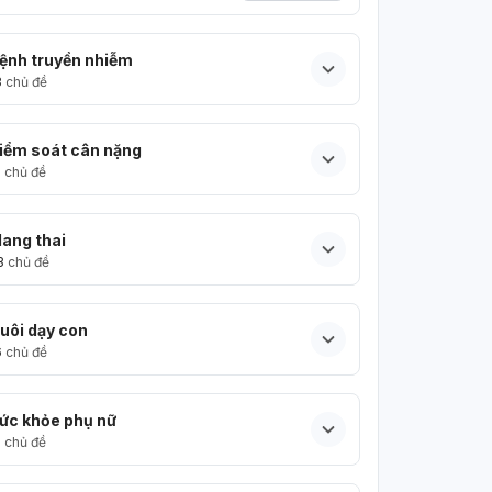
ệnh truyền nhiễm
3
chủ đề
iểm soát cân nặng
5
chủ đề
ang thai
3
chủ đề
uôi dạy con
6
chủ đề
ức khỏe phụ nữ
5
chủ đề