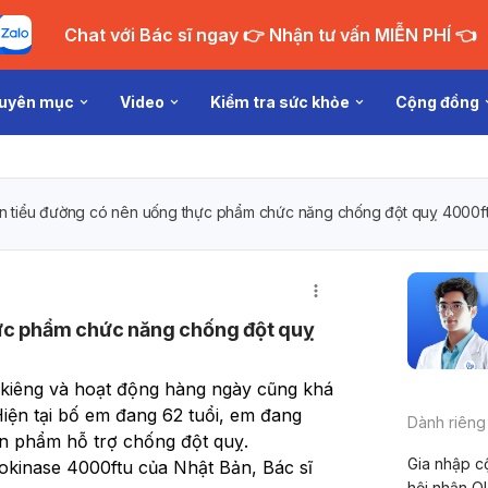
Chat với Bác sĩ ngay 👉 Nhận tư vấn MIỄN PHÍ 👈
uyên mục
Video
Kiểm tra sức khỏe
Cộng đồng
n tiểu đường có nên uống thực phẩm chức năng chống đột quỵ 4000ft
ực phẩm chức năng chống đột quỵ
 kiêng và hoạt động hàng ngày cũng khá 
iện tại bố em đang 62 tuổi, em đang 
Dành riêng
n phẩm hỗ trợ chống đột quỵ. 
Gia nhập c
okinase 4000ftu của Nhật Bản, Bác sĩ 
hội nhận Q