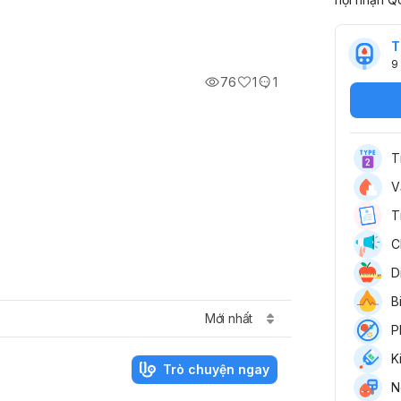
T
9
76
1
1
T
V
T
C
D
B
Mới nhất
P
K
Trò chuyện ngay
N