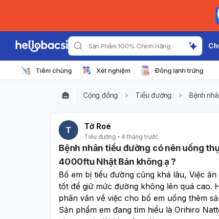
Ch
Sản Phẩm 100% Chính Hãng
Tiêm chủng
Xét nghiệm
Đông lạnh trứng
Cộng đồng
Tiểu đường
Bệnh nhâ
Tờ Roé
T
Tiểu đường
4 tháng trước
Bệnh nhân tiểu đường có nên uống th
4000ftu Nhật Bản không ạ ?
Bố em bị tiểu đường cũng khá lâu, Việc ăn
tốt để giữ mức đường không lên quá cao. H
phân vân về việc cho bố em uống thêm sả
Sản phẩm em đang tìm hiểu là Orihiro Natt