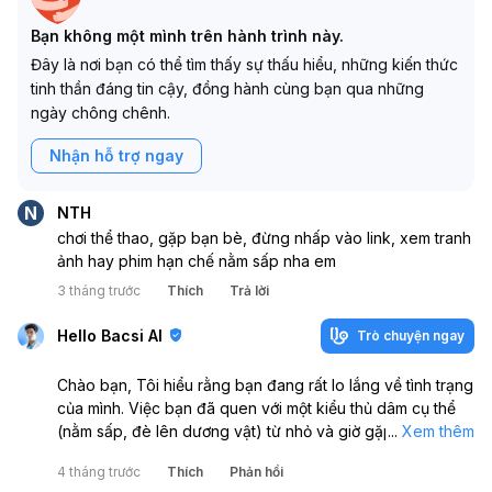
Bạn không một mình trên hành trình này.
Đây là nơi bạn có thể tìm thấy sự thấu hiểu, những kiến thức
tinh thần đáng tin cậy, đồng hành cùng bạn qua những
ngày chông chênh.
Nhận hỗ trợ ngay
N
NTH
chơi thể thao, gặp bạn bè, đừng nhấp vào link, xem tranh
ảnh hay phim hạn chế nằm sấp nha em
3 tháng trước
Thích
Trả lời
Hello Bacsi AI
Trò chuyện ngay
Chào bạn, Tôi hiểu rằng bạn đang rất lo lắng về tình trạng
của mình. Việc bạn đã quen với một kiểu thủ dâm cụ thể
(nằm sấp, đè lên dương vật) từ nhỏ và giờ gặp khó khăn
...
Xem thêm
khi chuyển sang các cách thủ dâm khác là một vấn đề
4 tháng trước
Thích
Phản hồi
khá phổ biến, thường liên quan đến việc cơ thể đã "quen"