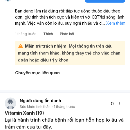
Bạn đang làm rất đúng rồi: tiếp tục uống thuốc đều theo
đơn, giữ tinh thần tích cực và kiên trì với CBT/lối sống lành
mạnh. Việc vẫn còn lo âu, suy nghĩ nhiều và chưa thực
...
Xem thêm
hiện được hết kế hoạch là khá thường gặp trong quá trình
1 tháng trước
Thích
Phản hồi
điều trị rối loạn lo âu - trầm cảm, không có nghĩa là bạn
thất bại. Điều quan trọng là bạn đã nhận ra đó là triệu
Miễn trừ trách nhiệm:
Mọi thông tin trên đều
chứng bệnh, biết trấn tĩnh bản thân và vẫn tiếp tục cố
mang tính tham khảo, không thay thế cho việc chẩn
gắng:
Bạn nên tiếp tục:
đoán hoặc điều trị y khoa.
Uống thuốc đúng liều, đúng giờ, không tự ý ngưng.
Chia kế hoạch lớn thành các việc rất nhỏ, dễ làm hơn.
Chuyên mục liên quan
Duy trì ngủ đủ, ăn uống lành mạnh, vận động nhẹ đều
đặn.
Theo dõi triệu chứng và tái khám đúng hẹn để bác sĩ
điều chỉnh nếu cần. Nếu có lúc buồn chán tăng nhiều,
Người dùng ẩn danh
mất ngủ nặng hơn, hoặc xuất hiện ý nghĩ làm hại bản
0
Sức khỏe tinh thần
1 tháng trước
thân, bạn cần đi khám ngay hoặc liên hệ bác sĩ/ người
Vitamin Xanh (19)
thân hỗ trợ. Bạn đang đi đúng hướng, cứ kiên trì từng
Lại là hành trình chữa bệnh rối loạn hỗn hợp lo âu và 
chút một.
trầm cảm của tui đây.