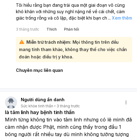
Tôi hiểu rằng bạn đang trải qua một giai đoạn vô cùng
khó khăn với những suy nghĩ nặng nề về cái chết, cảm
giác trống rỗng và cô lập, đặc biệt khi bạn chỉ mới 17 tuổi
...
Xem thêm
và đang đứng trước kỳ thi quan trọng. Những cảm xúc
3 tháng trước
Thích
Phản hồi
này là rất nghiêm trọng và cần được quan tâm một cách
cẩn trọng:
Miễn trừ trách nhiệm:
Mọi thông tin trên đều
Việc bạn cố gắng nới lỏng tâm lý sau một thời gian dài
mang tính tham khảo, không thay thế cho việc chẩn
chịu đựng là một bước đi dũng cảm. Tuy nhiên, đôi khi,
khi chúng ta cho phép bản thân cảm nhận, những cảm
đoán hoặc điều trị y khoa.
xúc bị kìm nén có thể trỗi dậy mạnh mẽ hơn, gây ra sự
hoang mang và mệt mỏi. Điều này không có nghĩa là bạn
Chuyên mục liên quan
đang làm sai hay yếu đuối, mà là một phần tự nhiên của
quá trình đối diện và chữa lành. Với những gì bạn đang
trải qua, việc tìm kiếm sự hỗ trợ từ các chuyên gia sức
khỏe tâm thần là vô cùng cần thiết. Bạn có thể cân nhắc
Người dùng ẩn danh
tìm đến các chuyên khoa như
Tâm thần học
Sức khỏe tinh thần
3 tháng trước
(Psychiatry)
,
Tâm lý học (Psychology)
hoặc
Y học vị
là tâm linh hay bệnh tinh thần
thành niên (Adolescent Medicine)
. Bác sĩ tâm thần có
Mình từng không tin vào tâm linh nhưng có lẽ mình đã 
thể đánh giá tổng thể tình trạng của bạn, xem xét liệu có
cảm nhận được Phật, mình cũng thấy trong đầu 1 
cần đến sự hỗ trợ của thuốc men hay không. Chuyên gia
tâm lý sẽ giúp bạn thấu hiểu, xử lý những cảm xúc và suy
bóng người rất nhiều tay dù mình không tưởng tượng 