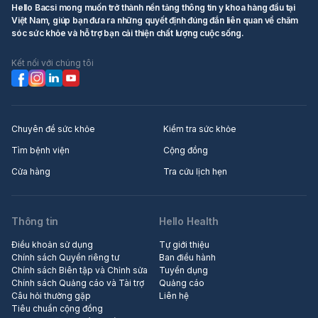
gian khám phá các cách kích thích khác nhau, sử dụng
Hello Bacsi mong muốn trở thành nền tảng thông tin y khoa hàng đầu tại
tay hoặc các dụng cụ hỗ trợ (nếu có) để tìm ra những
Việt Nam, giúp bạn đưa ra những quyết định đúng đắn liên quan về chăm
điểm nhạy cảm mới và cách kích thích mang lại khoái
sóc sức khỏe và hỗ trợ bạn cải thiện chất lượng cuộc sống.
cảm. Hãy kiên nhẫn và không đặt nặng áp lực phải
xuất tinh ngay lập tức.
Kết nối với chúng tôi
Tập trung vào cảm giác:
Thay vì chỉ tập trung vào
việc xuất tinh, hãy chú ý đến những cảm giác khoái
cảm khác nhau trong quá trình thủ dâm.
Giữ tâm lý thoải mái:
Căng thẳng và lo lắng có thể
Chuyên đề sức khỏe
Kiểm tra sức khỏe
ảnh hưởng đến khả năng đạt cực khoái và xuất tinh.
Nếu sau một thời gian thử các phương pháp trên mà
Tìm bệnh viện
Cộng đồng
tình trạng không cải thiện, hoặc bạn vẫn cảm thấy rất lo
Cửa hàng
Tra cứu lịch hẹn
lắng và ảnh hưởng đến tâm lý, bạn nên tìm đến sự tư
vấn của các chuyên gia. Bạn có thể tham khảo ý kiến
bác sĩ chuyên khoa Nam khoa hoặc chuyên gia tư vấn
Thông tin
Hello Health
tình dục/tâm lý để được đánh giá cụ thể và có hướng
dẫn phù hợp.
Điều khoản sử dụng
Tự giới thiệu
Chính sách Quyền riêng tư
Ban điều hành
Chính sách Biên tập và Chỉnh sửa
Tuyển dụng
Chính sách Quảng cáo và Tài trợ
Quảng cáo
Câu hỏi thường gặp
Liên hệ
Tiêu chuẩn cộng đồng