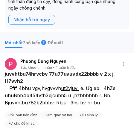
tinh thần đáng tin cậy, đồng hành cùng bạn qua những
ngày chông chênh.
Nhận hỗ trợ ngay
Mới nhất
Phổ biến
Đề xuất
Phuong Dung Nguyen
Sức khỏe tinh thần
4 tuần trước
juvvhtbu74hrvcbv 77u77uvuvdx22bbbb v 2 x j.
H7vvh2
   Ffff 4bhu vgv,hvgvvvh
ut2vjuv 
 e. Ưg eb.  4hZe 
uhuBbb4b454vtb3bjcubh5 ư ,hzbbbbhb r. Bb.        
Bjuvvhtbu782b2bbbv. Rbju.  3hs bv hr bu
Rối loạn tiền đình
Cảm giác sợ hãi
Yếu sinh lý
+
7 chủ đề khác