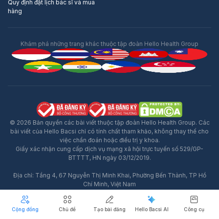
Quy định đặt lịch bác sĩ và mua
hàng
Khám phá những trang khác thuộc tập đoàn Hello Health Group
© 2026 Bản quyền các bài viết thuộc tập đoàn Hello Health Group. Các
bài viết của Hello Bacsi chỉ có tính chất tham khảo, không thay thế cho
việc chẩn đoán hoặc điều trị y khoa.
Giấy xác nhận cung cấp dịch vụ mạng xã hội trực tuyến số 529/GP-
BTTTT, HN ngày 03/12/2019.
Địa chỉ: Tầng 4, 67 Nguyễn Thị Minh Khai, Phường Bến Thành, TP Hồ
Chí Minh, Việt Nam
MST: 0313710696
Hotline: 02871062539
Cộng đồng
Chủ đề
Tạo bài đăng
Hello Bacsi AI
Công cụ