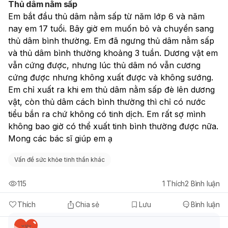
Thủ dâm nằm sấp
khác trong cuộc sống.
Em bắt đầu thủ dâm nằm sấp từ năm lớp 6 và năm 
Về xem phim sex:
Bạn nên hạn chế hoặc ngừng xem
nay em 17 tuổi. Bây giờ em muốn bỏ và chuyển sang 
phim sex thường xuyên. Thay vào đó, hãy tìm hiểu về
thủ dâm bình thường. Em đã ngưng thủ dâm nằm sấp 
giáo dục giới tính từ các nguồn thông tin đáng tin cậy
để có cái nhìn đúng đắn và lành mạnh về tình dục.
và thủ dâm bình thường khoảng 3 tuần. Dương vật em 
Nếu bạn cảm thấy việc xem phim sex đang ảnh hưởng
vẫn cứng được, nhưng lúc thủ dâm nó vẫn cương 
tiêu cực đến tâm lý, học tập hoặc các mối quan hệ,
cứng được nhưng không xuất được và không sướng. 
hoặc nếu bạn có bất kỳ lo lắng nào về sức khỏe sinh
Em chỉ xuất ra khi em thủ dâm nằm sấp đè lên dương 
sản hay tâm lý, bạn nên tìm đến sự tư vấn của bác sĩ
vật, còn thủ dâm cách bình thường thì chỉ có nước 
chuyên khoa sức khỏe tình dục, tâm lý hoặc chuyên
tiểu bắn ra chứ không có tinh dịch. Em rất sợ mình 
gia y tế vị thành niên để được hỗ trợ kịp thời.
không bao giờ có thể xuất tinh bình thường được nữa. 
Mong các bác sĩ giúp em ạ
Vấn đề sức khỏe tinh thần khác
115
1
Thích
2
Bình luận
Thích
Chia sẻ
Lưu
Bình luận