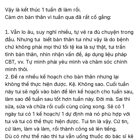
Vậy là kết thúc 1 tuần đi làm rồi. 
Cảm ơn bản thân vì tuần qua đã rất cố gắng:
Vẫn lo âu, suy nghĩ nhiều, tự vẽ ra đủ chuyện trong 
đầu. Nhưng tui  biết bản thân tui như vậy là do bệnh 
chứ không phải mọi thứ tồi tệ kia là sự thật, tui trấn 
tĩnh bản thân, nhìn nhận vấn đề, áp dụng liệu pháp 
CBT, vv. Tự mình phải yêu mình và chăm sóc chính 
mình thôi. 
Đề ra nhiều kế hoạch cho bản thân nhưng lại 
không thể thực hiện được. Kệ. Không sao. Cuối tuần 
này tui sẽ ngồi vào bàn để lên kế hoạch cho tuần sau, 
làm sao để tuần sau tốt hơn tuần này. Đời mà. Sai thì 
sửa, sửa và chữa rồi cuối cùng cũng xong. Sẽ có 1 
ngày tui có 1 kế hoạch/ 1 dự định mà nó phù hợp với 
tui và tui có thể thực hiện được. Tui tin là vậy. Cứ tin, 
cứ làm, làm và làm, rồi thành công sẽ lên tiếng. 
Dù có như thế nào thì tui vẫn uống thuốc do bác sĩ kê 