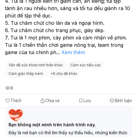
Tui là 1 người kiên trì giảm cân, ăn kiêng; tui tập 
tành ăn rau nhiều hơn, sáng và tối tui đều giành ra 10 
phút để tập thể dục.
Tui chăm chút cho làn da và ngoại hình.
Tui chăm chút cho trang phục, giày dép.
Tui là 1 mọt phim, cày phim và cảm nhận về phim.
Tui là 1 chiến thần chơi game nông trại, team trong 
game của tui chinh ph
...
Xem thêm
Vấn đề sức khỏe tinh thần khác
Cảm xúc tiêu cực
Cảm giác thấp kém
+
6 chủ đề khác
8
Thích
Chia sẻ
Lưu
Bình luận
Bạn không một mình trên hành trình này.
Đây là nơi bạn có thể tìm thấy sự thấu hiểu, những kiến thức