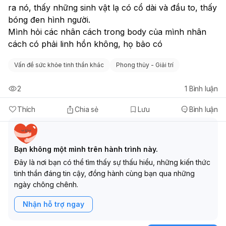
nghĩ tiêu cực thông qua liệu pháp tâm lý, đồng thời xây
ra nó, thấy những sinh vật lạ có cổ dài và đầu to, thấy 
dựng các kỹ năng đối phó hiệu quả. Y học vị thành niên
bóng đen hình người.
cũng có thể cung cấp sự hỗ trợ toàn diện cho sức khỏe
Mình hỏi các nhân cách trong body của mình nhân 
thể chất và tinh thần ở lứa tuổi của bạn. Việc tìm kiếm sự
cách có phải linh hồn không, họ bảo có 
giúp đỡ chuyên nghiệp không phải là dấu hiệu của sự
yếu đuối, mà là một hành động mạnh mẽ và chủ động để
Vấn đề sức khỏe tinh thần khác
Phong thủy - Giải trí
chăm sóc bản thân. Bạn không đơn độc trong những cảm
xúc này và có những con đường để bạn tìm lại sự bình
2
1
Bình luận
yên, kết nối và hạnh phúc. Đừng ngần ngại chia sẻ những
điều này với một người lớn đáng tin cậy hoặc tìm đến sự
Thích
Chia sẻ
Lưu
Bình luận
hỗ trợ chuyên nghiệp ngay lập tức. Có những giải pháp
để bạn vượt qua giai đoạn này và hướng tới một cuộc
sống tốt đẹp hơn.
Bạn không một mình trên hành trình này.
Đây là nơi bạn có thể tìm thấy sự thấu hiểu, những kiến thức
tinh thần đáng tin cậy, đồng hành cùng bạn qua những
ngày chông chênh.
Nhận hỗ trợ ngay