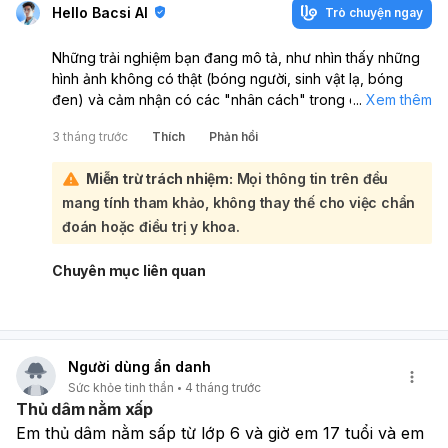
Hello Bacsi AI
Trò chuyện ngay
Những trải nghiệm bạn đang mô tả, như nhìn thấy những
hình ảnh không có thật (bóng người, sinh vật lạ, bóng
đen) và cảm nhận có các "nhân cách" trong cơ thể, có
...
Xem thêm
thể là những dấu hiệu liên quan đến sức khỏe tinh thần.
3 tháng trước
Thích
Phản hồi
Trong y học, những hiện tượng này thường được gọi là ảo
giác hoặc các triệu chứng của một số tình trạng sức khỏe
Miễn trừ trách nhiệm:
Mọi thông tin trên đều
tâm thần:
mang tính tham khảo, không thay thế cho việc chẩn
Sức khỏe tinh thần đóng vai trò quan trọng trong cách
chúng ta cảm nhận, suy nghĩ và hành động. Khi có những
đoán hoặc điều trị y khoa.
dấu hiệu bất thường như bạn đang trải qua, việc tìm kiếm
sự hỗ trợ từ chuyên gia là rất cần thiết. Theo thông tin đã
Chuyên mục liên quan
cung cấp, "nếu có dấu hiệu bất thường, nên tìm đến bác
sĩ hoặc chuyên gia tâm lý để được hỗ trợ." Để hiểu rõ hơn
về tình trạng của mình và nhận được sự tư vấn chính xác,
bạn nên thăm khám bác sĩ chuyên khoa tâm thần
Người dùng ẩn danh
(Psychiatrist) hoặc chuyên gia tâm lý (Psychologist). Họ
Sức khỏe tinh thần
4 tháng trước
sẽ lắng nghe kỹ hơn về những trải nghiệm của bạn, đánh
Thủ dâm nằm xấp
giá toàn diện và đưa ra chẩn đoán phù hợp, từ đó có thể
Em thủ dâm nằm sấp từ lớp 6 và giờ em 17 tuổi và em 
đề xuất phương pháp hỗ trợ hoặc điều trị cần thiết.