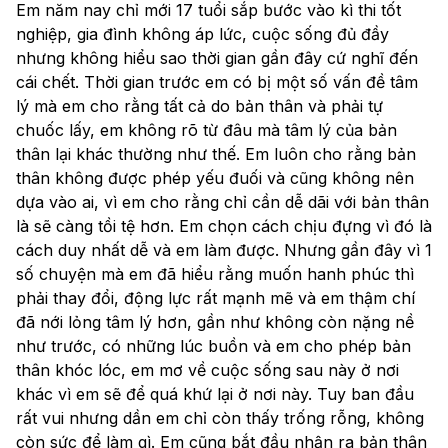
Em năm nay chỉ mới 17 tuổi sắp bước vào kì thi tốt 
nghiệp, gia đình không áp lức, cuộc sống đủ đầy 
nhưng không hiểu sao thời gian gần đây cứ nghĩ đến 
cái chết. Thời gian trước em có bị một số vấn đề tâm 
lý mà em cho rằng tất cả do bản thân và phải tự 
chuốc lấy, em không rõ từ đâu mà tâm lý của bản 
thân lại khác thường như thế. Em luôn cho rằng bản 
thân không được phép yếu đuối và cũng không nên 
dựa vào ai, vì em cho rằng chỉ cần dễ dãi với bản thân 
là sẽ càng tồi tệ hơn. Em chọn cách chịu đựng vì đó là 
cách duy nhất dễ và em làm được. Nhưng gần đây vì 1 
số chuyện mà em đã hiểu rằng muốn hanh phúc thì 
phải thay đổi, động lực rất mạnh mẽ và em thậm chí 
đã nới lỏng tâm lý hơn, gần như không còn nặng nề 
như trước, có những lúc buồn và em cho phép bản 
thân khóc lóc, em mơ về cuộc sống sau này ở nơi 
khác vì em sẽ để quá khứ lại ở nơi này. Tuy ban đầu 
rất vui nhưng dần em chỉ còn thấy trống rỗng, không 
còn sức để làm gì. Em cũng bắt đầu nhận ra bản thân 