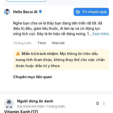
Hello Bacsi AI
Trò chuyện ngay
Nghe bạn chia sẻ là thấy bạn đang tiến triển rất tốt: đã
điều trị đều, giảm liều thuốc, đi làm lại và có động lực
sống tích cực. Đây là tín hiệu rất đáng mừng. Tuy nhiên,
...
Xem thêm
bạn vẫn nên tiếp tục tuân thủ đúng kế hoạch điều trị và
1 tháng trước
Thích
Phản hồi
theo dõi sát với bác sĩ khi giảm/ngưng thuốc, vì thuốc
chống trầm cảm cần kiên nhẫn và không nên tự ý dừng
Miễn trừ trách nhiệm:
Mọi thông tin trên đều
đột ngột.:
mang tính tham khảo, không thay thế cho việc chẩn
Việc bạn muốn ngày làm, tối học, chủ nhật làm thêm là rất
năng động, nhưng nên sắp xếp vừa sức để tránh quá tải,
đoán hoặc điều trị y khoa.
thiếu ngủ hoặc tái phát lo âu/trầm cảm. Hãy ưu tiên ngủ
đủ, ăn uống lành mạnh, vận động đều, giữ nhịp sinh hoạt
Chuyên mục liên quan
ổn định và dành thời gian nghỉ ngơi cho bản thân. Nếu
thấy buồn bã tăng lên, lo âu nhiều, mất ngủ, mệt mỏi kéo
dài hoặc giảm hứng thú, bạn nên báo lại bác sĩ sớm.
Bạn đang đi đúng hướng, cứ tiến từng bước và đừng ép
Người dùng ẩn danh
mình quá nhanh.
0
Sức khỏe tinh thần
1 tháng trước
Vitamin Xanh (17)