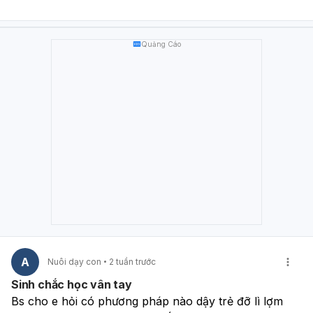
Ngủ đủ giấc, ngủ sớm
Tập thể dục đều như bơi, bóng rổ, chạy nhảy
Tránh thức khuya, ăn uống thất thường Nếu em thấy
6
Quảng Cáo
tháng gần như không tăng chiều cao
, hoặc kèm theo
sụt cân, mệt mỏi, ăn kém, dậy thì quá sớm/quá
nhanh
, thì nên đi khám Nhi hoặc Nội tiết để bác sĩ kiểm
tra tốc độ phát triển và xem còn khả năng can thiệp
không. Nếu em muốn, bác sĩ có thể giúp em ước tính
xem với chiều cao hiện tại thì còn có thể cao thêm
khoảng bao nhiêu.
A
Nuôi dạy con
2 tuần trước
Sinh chắc học vân tay
Bs cho e hỏi có phương pháp nào dậy trẻ đỡ lì lợm 