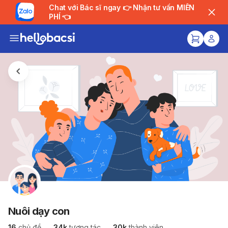
Chat với Bác sĩ ngay 👉 Nhận tư vấn MIỄN
PHÍ 👈
Nuôi dạy con
16
chủ đề
34k
tương tác
30k
thành viên