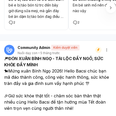
bé e bị táo bón từ trc đến bây
Em bé sinh mổ nên dùng l
giờ dùng sữa meji, mà gần đây
nào vậy
bé ăn dặm bị táo bón đag điều trị
đc 2 tháng chỉ uống sữa meji ko
2
2
ăn bất cứ j nhưng sau khi ngưng
thuốc táo thì bị bón lại cho e hỏi
có phải do sữa ko ạ trong 2
tháng điều trị chỉ uống meji ko ăn
Community Admin
Kiểm duyệt viên
dặm mà ngưng thuốc cũng bị
Nuôi dạy con
5 tháng trước
bón , vậy e có nên đổi sữa khác
🎆ĐÓN XUÂN BÍNH NGỌ - TÀI LỘC ĐẦY NGÕ, SỨC
cho bé vẫn là nguồn gốc nhật có
KHỎE ĐẦY MÌNH
đc ko ạ
🐎Mừng xuân Bính Ngọ 2026! Hello Bacsi chúc bạn 
mã đáo thành công, công việc hanh thông, sức khỏe 
tràn đầy và gia đình sum vầy hạnh phúc 🎊
🎉Giữ sức khỏe thật tốt - chăm sóc bản thân thật 
nhiều cùng Hello Bacsi để tận hưởng mùa Tết đoàn 
viên trọn vẹn cùng người thân nhé! 