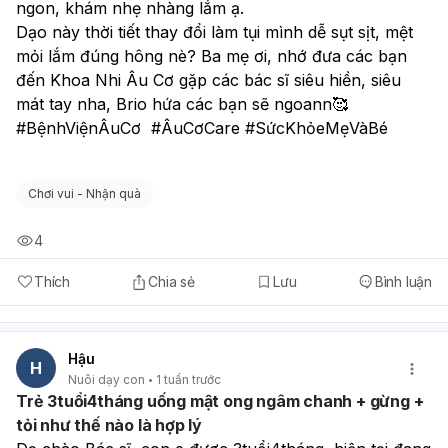
ngon, khám nhẹ nhàng lắm ạ.
Dạo này thời tiết thay đổi làm tụi mình dễ sụt sịt, mệt 
mỏi lắm đúng hông nè? Ba mẹ ơi, nhớ đưa các bạn 
đến Khoa Nhi Âu Cơ gặp các bác sĩ siêu hiền, siêu 
mát tay nha, Brio hứa các bạn sẽ ngoann🥰
#BệnhViệnÂuCơ  #ÂuCơCare #SứcKhỏeMẹVàBé
Chơi vui - Nhận quà
4
Thích
Chia sẻ
Lưu
Bình luận
Hậu
H
Nuôi dạy con
1 tuần trước
Trẻ 3tuổi4tháng uống mật ong ngâm chanh + gừng +
tỏi như thế nào là hợp lý