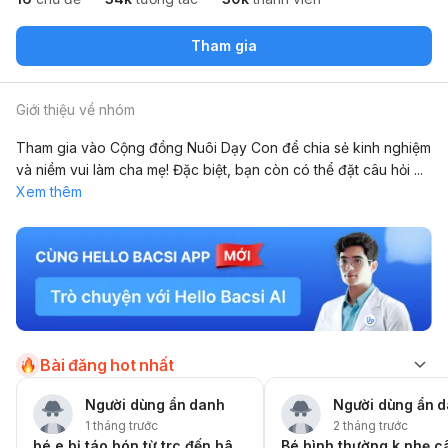
Tham gia
Giới thiệu về nhóm
Tham gia vào Cộng đồng Nuôi Dạy Con để chia sẻ kinh nghiệm
và niềm vui làm cha mẹ! Đặc biệt, bạn còn có thể đặt câu hỏi
...
Xem thêm
Bài đăng hot nhất
Người dùng ẩn danh
Người dùng ẩn 
1 tháng trước
2 tháng trước
bé e bị táo bón từ trc đến bây giờ
Bé bình thường k nhẹ c