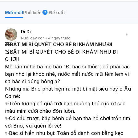
Mới nhất
Phổ biến
Đề xuất
Di Di
Nuôi dạy con
4 ngày trước
🧸BẬT MÍ BÍ QUYẾT CHO BÉ ĐI KHÁM NHƯ ĐI
🧸BẬT MÍ BÍ QUYẾT CHO BÉ ĐI KHÁM NHƯ ĐI 
CHƠI!
Mỗi lần nghe ba mẹ bảo "Đi bác sĩ thôi!", có phải các 
bạn nhỏ lại khóc nhè, nước mắt nước mũi tèm lem vì 
sợ bác sĩ đúng hông ạ?
Nhưng mà Brio phát hiện ra một bí mật siêu hay ở Âu 
Cơ nè:
✨Trên tường có quá trời bạn muông thú rực rỡ sắc 
màu mỉm cười chào đón luôn.
✨Có cầu trượt, bập bênh để bạn tha hồ chơi trốn tìm 
với Brio, vui quên lối về!
✨Bác sĩ hiền như bụt: Toàn dỗ dành con bằng kẹo 