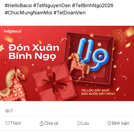
#HelloBacsi #TetNguyenDan #TetBinhNgo2026 
#ChucMungNamMoi #TetDoanVien
7
Thích
Chia sẻ
Lưu
Bình luận