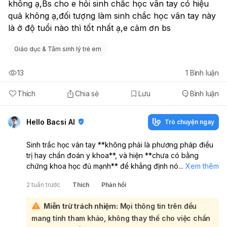
không ạ,Bs cho e hỏi sinh chắc học vân tay có hiệu 
quả không ạ,đối tượng làm sinh chắc học vân tay này 
là ở độ tuổi nào thì tốt nhất ạ,e cảm ơn bs 
Giáo dục & Tâm sinh lý trẻ em
13
1
Bình luận
Thích
Chia sẻ
Lưu
Bình luận
Hello Bacsi AI
Trò chuyện ngay
Sinh trắc học vân tay **không phải là phương pháp điều
trị hay chẩn đoán y khoa**, và hiện **chưa có bằng
chứng khoa học đủ mạnh** để khẳng định nó giúp “dạy
...
Xem thêm
trẻ bớt lì” hay cải thiện hành vi một cách chắc chắn. Nếu
2 tuần trước
Thích
Phản hồi
gia đình muốn thử thì chỉ nên xem như **một công cụ
tham khảo**, không nên kỳ vọng quá nhiều:
Miễn trừ trách nhiệm:
Mọi thông tin trên đều
Về việc trẻ “lì lợm”, thường hiệu quả hơn là:
thiết lập nề
mang tính tham khảo, không thay thế cho việc chẩn
nếp rõ ràng, khen thưởng hành vi tốt, quy tắc ngắn