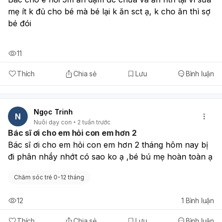
có sốt cao, nuốt đau nhiều, thở khò khè, ngủ ngáy nhiều,
mẹ ít k đủ cho bé mà bé lại k ăn sct ạ, k cho ăn thì sợ 
hôi miệng, amidan sưng to, hoặc tái phát liên tục thì nên
khám lại sớm ở bệnh viện nhi hoặc Tai Mũi Họng để xem
bé đói
có cần đổi hướng điều trị hay không.
11
Thích
Chia sẻ
Lưu
Bình luận
Ngọc Trinh
N
Nuôi dạy con
2 tuần trước
Bác sĩ ơi cho em hỏi con em hơn 2
Bác sĩ ơi cho em hỏi con em hơn 2 tháng hôm nay bị 
đi phân nhầy nhớt có sao ko ạ ,bé bú mẹ hoàn toàn ạ 
Chăm sóc trẻ 0-12 tháng
12
1
Bình luận
Thích
Chia sẻ
Lưu
Bình luận