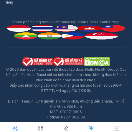
hàng
Khám phá những trang khác thuộc tập đoàn Hello Health Group
© 2026 Bản quyền các bài viết thuộc tập đoàn Hello Health Group. Các
bài viết của Hello Bacsi chỉ có tính chất tham khảo, không thay thế cho
việc chẩn đoán hoặc điều trị y khoa.
Giấy xác nhận cung cấp dịch vụ mạng xã hội trực tuyến số 529/GP-
BTTTT, HN ngày 03/12/2019.
Địa chỉ: Tầng 4, 67 Nguyễn Thị Minh Khai, Phường Bến Thành, TP Hồ
Quảng Cáo
Chí Minh, Việt Nam
MST: 0313710696
Hotline: 02871062539