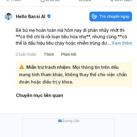
Hello Bacsi AI
Trò chuyện ngay
Bé bú mẹ hoàn toàn mà hôm nay đi phân nhầy nhớt thì
**có thể chỉ là rối loạn tiêu hóa nhẹ**, nhưng cũng **có
thể là dấu hiệu tiêu chảy hoặc nhiễm trùng đường ruột**.
...
Xem thêm
Nếu bé vẫn bú tốt, không sốt, không nôn, không bỏ bú,
2 tuần trước
Thích
Phản hồi
không lừ đừ thì mẹ theo dõi thêm sát. Tuy nhiên, vì bé
còn rất nhỏ, **mẹ nên đưa bé đi khám Nhi sớm** để được
Miễn trừ trách nhiệm:
Mọi thông tin trên đều
kiểm tra phân và đánh giá nguyên nhân. Nếu bé có thêm
mang tính tham khảo, không thay thế cho việc chẩn
**phân lỏng nhiều lần, sốt, nôn, bụng chướng, bỏ bú,
khóc nhiều, hoặc có máu trong phân** thì cần đi khám
đoán hoặc điều trị y khoa.
ngay.
Chuyên mục liên quan
Quảng Cáo