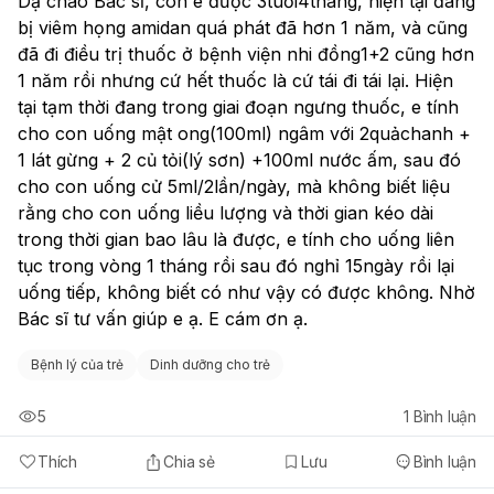
Dạ chào Bác sĩ, con e được 3tuổi4tháng, hiện tại đang 
bị viêm họng amidan quá phát đã hơn 1 năm, và cũng 
đã đi điều trị thuốc ở bệnh viện nhi đồng1+2 cũng hơn 
1 năm rồi nhưng cứ hết thuốc là cứ tái đi tái lại. Hiện 
tại tạm thời đang trong giai đoạn ngưng thuốc, e tính 
cho con uống mật ong(100ml) ngâm với 2quảchanh + 
1 lát gừng + 2 củ tỏi(lý sơn) +100ml nước ấm, sau đó 
cho con uống cử 5ml/2lần/ngày, mà không biết liệu 
rằng cho con uống liều lượng và thời gian kéo dài 
trong thời gian bao lâu là được, e tính cho uống liên 
tục trong vòng 1 tháng rồi sau đó nghỉ 15ngày rồi lại 
uống tiếp, không biết có như vậy có được không. Nhờ 
Bác sĩ tư vấn giúp e ạ. E cám ơn ạ.
Bệnh lý của trẻ
Dinh dưỡng cho trẻ
5
1
Bình luận
Thích
Chia sẻ
Lưu
Bình luận