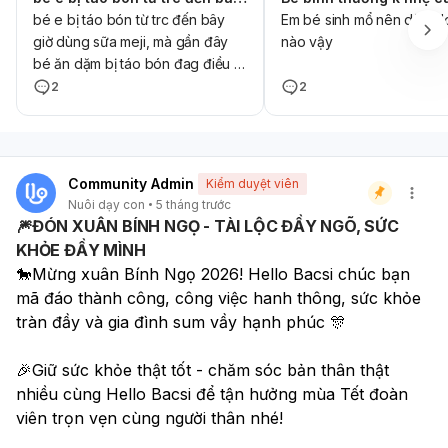
bé e bị táo bón từ trc đến bây
Em bé sinh mổ nên dùng l
giờ dùng sữa meji, mà gần đây
nào vậy
bé ăn dặm bị táo bón đag điều trị
đc 2 tháng chỉ uống sữa meji ko
2
2
ăn bất cứ j nhưng sau khi ngưng
thuốc táo thì bị bón lại cho e hỏi
có phải do sữa ko ạ trong 2
tháng điều trị chỉ uống meji ko ăn
Community Admin
Kiểm duyệt viên
dặm mà ngưng thuốc cũng bị
Nuôi dạy con
5 tháng trước
bón , vậy e có nên đổi sữa khác
🎆ĐÓN XUÂN BÍNH NGỌ - TÀI LỘC ĐẦY NGÕ, SỨC
cho bé vẫn là nguồn gốc nhật có
KHỎE ĐẦY MÌNH
đc ko ạ
🐎Mừng xuân Bính Ngọ 2026! Hello Bacsi chúc bạn 
mã đáo thành công, công việc hanh thông, sức khỏe 
tràn đầy và gia đình sum vầy hạnh phúc 🎊
🎉Giữ sức khỏe thật tốt - chăm sóc bản thân thật 
nhiều cùng Hello Bacsi để tận hưởng mùa Tết đoàn 
viên trọn vẹn cùng người thân nhé! 