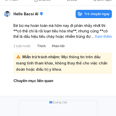
Hello Bacsi AI
Trò chuyện ngay
Bé bú mẹ hoàn toàn mà hôm nay đi phân nhầy nhớt thì
**có thể chỉ là rối loạn tiêu hóa nhẹ**, nhưng cũng **có
thể là dấu hiệu tiêu chảy hoặc nhiễm trùng đường ruột**.
...
Xem thêm
Nếu bé vẫn bú tốt, không sốt, không nôn, không bỏ bú,
2 tuần trước
Thích
Phản hồi
không lừ đừ thì mẹ theo dõi thêm sát. Tuy nhiên, vì bé
còn rất nhỏ, **mẹ nên đưa bé đi khám Nhi sớm** để được
Miễn trừ trách nhiệm:
Mọi thông tin trên đều
kiểm tra phân và đánh giá nguyên nhân. Nếu bé có thêm
mang tính tham khảo, không thay thế cho việc chẩn
**phân lỏng nhiều lần, sốt, nôn, bụng chướng, bỏ bú,
khóc nhiều, hoặc có máu trong phân** thì cần đi khám
đoán hoặc điều trị y khoa.
ngay.
Chuyên mục liên quan
Quảng Cáo