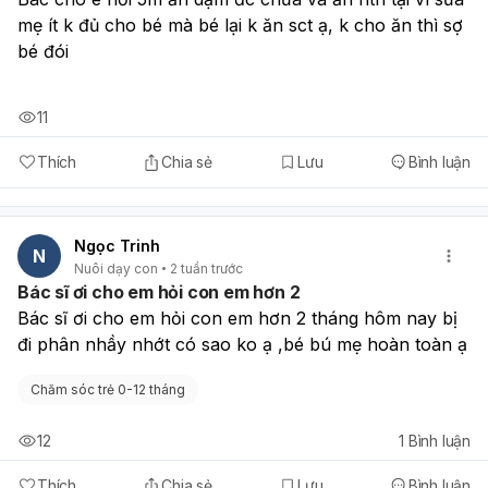
có sốt cao, nuốt đau nhiều, thở khò khè, ngủ ngáy nhiều,
mẹ ít k đủ cho bé mà bé lại k ăn sct ạ, k cho ăn thì sợ 
hôi miệng, amidan sưng to, hoặc tái phát liên tục thì nên
khám lại sớm ở bệnh viện nhi hoặc Tai Mũi Họng để xem
bé đói
có cần đổi hướng điều trị hay không.
11
Thích
Chia sẻ
Lưu
Bình luận
Ngọc Trinh
N
Nuôi dạy con
2 tuần trước
Bác sĩ ơi cho em hỏi con em hơn 2
Bác sĩ ơi cho em hỏi con em hơn 2 tháng hôm nay bị 
đi phân nhầy nhớt có sao ko ạ ,bé bú mẹ hoàn toàn ạ 
Chăm sóc trẻ 0-12 tháng
12
1
Bình luận
Thích
Chia sẻ
Lưu
Bình luận