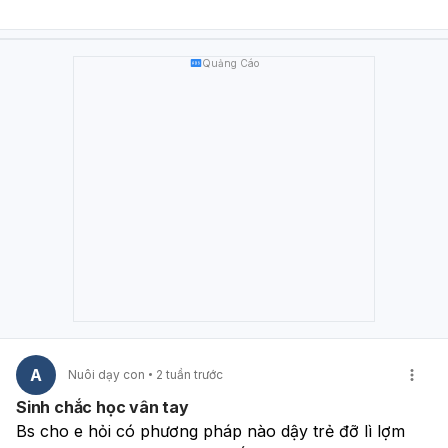
Ngủ đủ giấc, ngủ sớm
Tập thể dục đều như bơi, bóng rổ, chạy nhảy
Tránh thức khuya, ăn uống thất thường Nếu em thấy
6
Quảng Cáo
tháng gần như không tăng chiều cao
, hoặc kèm theo
sụt cân, mệt mỏi, ăn kém, dậy thì quá sớm/quá
nhanh
, thì nên đi khám Nhi hoặc Nội tiết để bác sĩ kiểm
tra tốc độ phát triển và xem còn khả năng can thiệp
không. Nếu em muốn, bác sĩ có thể giúp em ước tính
xem với chiều cao hiện tại thì còn có thể cao thêm
khoảng bao nhiêu.
A
Nuôi dạy con
2 tuần trước
Sinh chắc học vân tay
Bs cho e hỏi có phương pháp nào dậy trẻ đỡ lì lợm 