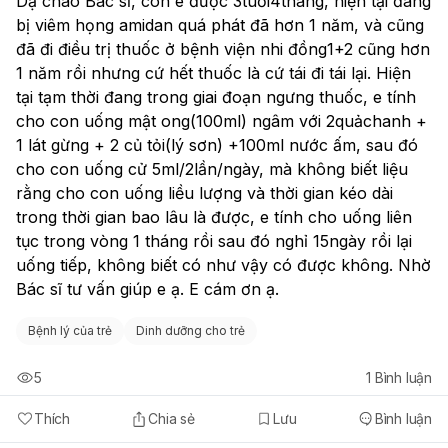
Dạ chào Bác sĩ, con e được 3tuổi4tháng, hiện tại đang 
bị viêm họng amidan quá phát đã hơn 1 năm, và cũng 
đã đi điều trị thuốc ở bệnh viện nhi đồng1+2 cũng hơn 
1 năm rồi nhưng cứ hết thuốc là cứ tái đi tái lại. Hiện 
tại tạm thời đang trong giai đoạn ngưng thuốc, e tính 
cho con uống mật ong(100ml) ngâm với 2quảchanh + 
1 lát gừng + 2 củ tỏi(lý sơn) +100ml nước ấm, sau đó 
cho con uống cử 5ml/2lần/ngày, mà không biết liệu 
rằng cho con uống liều lượng và thời gian kéo dài 
trong thời gian bao lâu là được, e tính cho uống liên 
tục trong vòng 1 tháng rồi sau đó nghỉ 15ngày rồi lại 
uống tiếp, không biết có như vậy có được không. Nhờ 
Bác sĩ tư vấn giúp e ạ. E cám ơn ạ.
Bệnh lý của trẻ
Dinh dưỡng cho trẻ
5
1
Bình luận
Thích
Chia sẻ
Lưu
Bình luận