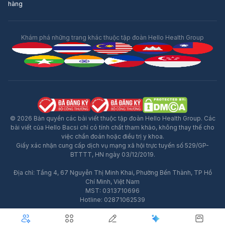
hàng
Khám phá những trang khác thuộc tập đoàn Hello Health Group
© 2026 Bản quyền các bài viết thuộc tập đoàn Hello Health Group. Các
bài viết của Hello Bacsi chỉ có tính chất tham khảo, không thay thế cho
việc chẩn đoán hoặc điều trị y khoa.
Giấy xác nhận cung cấp dịch vụ mạng xã hội trực tuyến số 529/GP-
BTTTT, HN ngày 03/12/2019.
Địa chỉ: Tầng 4, 67 Nguyễn Thị Minh Khai, Phường Bến Thành, TP Hồ
Quảng Cáo
Chí Minh, Việt Nam
MST: 0313710696
Hotline: 02871062539