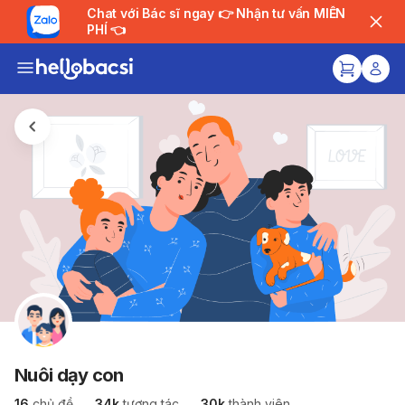
Chat với Bác sĩ ngay 👉 Nhận tư vấn MIỄN
PHÍ 👈
Nuôi dạy con
16
chủ đề
34k
tương tác
30k
thành viên