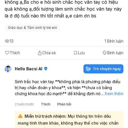
không ạ,Bs cho e hỏi sinh chắc học vân tay có hiệu 
quả không ạ,đối tượng làm sinh chắc học vân tay này 
là ở độ tuổi nào thì tốt nhất ạ,e cảm ơn bs 
Giáo dục & Tâm sinh lý trẻ em
13
1
Bình luận
Thích
Chia sẻ
Lưu
Bình luận
Hello Bacsi AI
Trò chuyện ngay
Sinh trắc học vân tay **không phải là phương pháp điều
trị hay chẩn đoán y khoa**, và hiện **chưa có bằng
chứng khoa học đủ mạnh** để khẳng định nó giúp “dạy
...
Xem thêm
trẻ bớt lì” hay cải thiện hành vi một cách chắc chắn. Nếu
2 tuần trước
Thích
Phản hồi
gia đình muốn thử thì chỉ nên xem như **một công cụ
tham khảo**, không nên kỳ vọng quá nhiều:
Miễn trừ trách nhiệm:
Mọi thông tin trên đều
Về việc trẻ “lì lợm”, thường hiệu quả hơn là:
thiết lập nề
mang tính tham khảo, không thay thế cho việc chẩn
nếp rõ ràng, khen thưởng hành vi tốt, quy tắc ngắn