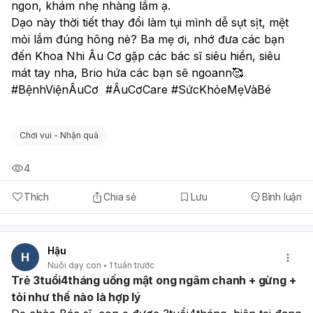
ngon, khám nhẹ nhàng lắm ạ.
Dạo này thời tiết thay đổi làm tụi mình dễ sụt sịt, mệt 
mỏi lắm đúng hông nè? Ba mẹ ơi, nhớ đưa các bạn 
đến Khoa Nhi Âu Cơ gặp các bác sĩ siêu hiền, siêu 
mát tay nha, Brio hứa các bạn sẽ ngoann🥰
#BệnhViệnÂuCơ  #ÂuCơCare #SứcKhỏeMẹVàBé
Chơi vui - Nhận quà
4
Thích
Chia sẻ
Lưu
Bình luận
Hậu
H
Nuôi dạy con
1 tuần trước
Trẻ 3tuổi4tháng uống mật ong ngâm chanh + gừng +
tỏi như thế nào là hợp lý