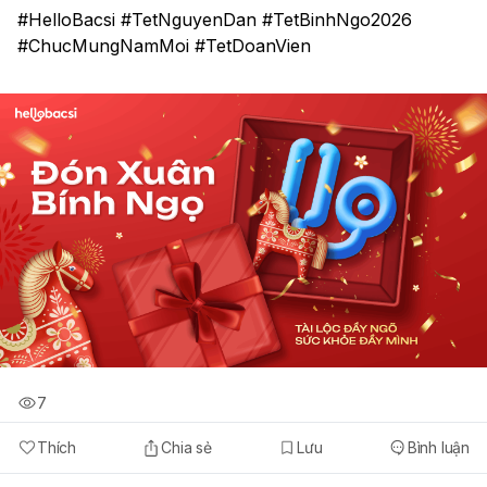
#HelloBacsi #TetNguyenDan #TetBinhNgo2026 
#ChucMungNamMoi #TetDoanVien
7
Thích
Chia sẻ
Lưu
Bình luận