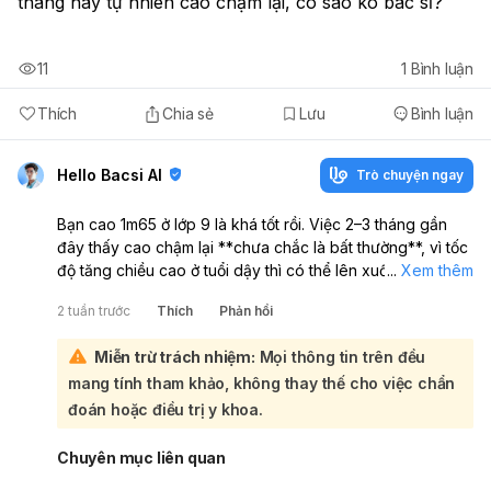
tháng nay tự nhiên cao chậm lại, có sao ko bác sĩ?
11
1
Bình luận
Thích
Chia sẻ
Lưu
Bình luận
Hello Bacsi AI
Trò chuyện ngay
Bạn cao 1m65 ở lớp 9 là khá tốt rồi. Việc 2–3 tháng gần
đây thấy cao chậm lại **chưa chắc là bất thường**, vì tốc
độ tăng chiều cao ở tuổi dậy thì có thể lên xuống theo
...
Xem thêm
từng giai đoạn:
2 tuần trước
Thích
Phản hồi
Nếu em đã dậy thì từ lớp 7 thì hiện nay có thể đang bước
vào giai đoạn tăng trưởng chậm dần. Thường sau khi dậy
Miễn trừ trách nhiệm:
Mọi thông tin trên đều
thì được vài năm, tốc độ cao sẽ giảm dần, nhưng nhiều
mang tính tham khảo, không thay thế cho việc chẩn
bạn vẫn còn cao thêm đến khoảng 17–18 tuổi, tùy cơ địa
và tình trạng dậy thì. Em nên theo dõi thêm:
đoán hoặc điều trị y khoa.
Mỗi 3–6 tháng đo chiều cao lại để xem có thật sự chậm
kéo dài không
Chuyên mục liên quan
Ăn đủ chất, đặc biệt là đạm, canxi, vitamin D