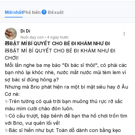
Mới nhất
Phổ biến
Đề xuất
Di Di
Nuôi dạy con
4 ngày trước
🧸BẬT MÍ BÍ QUYẾT CHO BÉ ĐI KHÁM NHƯ ĐI
🧸BẬT MÍ BÍ QUYẾT CHO BÉ ĐI KHÁM NHƯ ĐI 
CHƠI!
Mỗi lần nghe ba mẹ bảo "Đi bác sĩ thôi!", có phải các 
bạn nhỏ lại khóc nhè, nước mắt nước mũi tèm lem vì 
sợ bác sĩ đúng hông ạ?
Nhưng mà Brio phát hiện ra một bí mật siêu hay ở Âu 
Cơ nè:
✨Trên tường có quá trời bạn muông thú rực rỡ sắc 
màu mỉm cười chào đón luôn.
✨Có cầu trượt, bập bênh để bạn tha hồ chơi trốn tìm 
với Brio, vui quên lối về!
✨Bác sĩ hiền như bụt: Toàn dỗ dành con bằng kẹo 