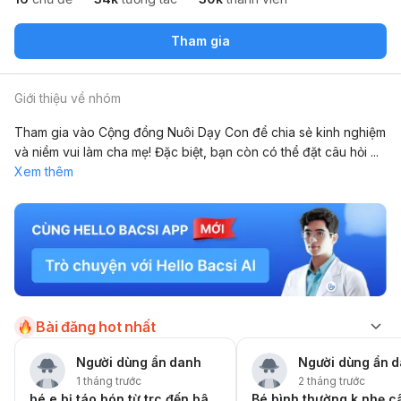
Tham gia
Giới thiệu về nhóm
Tham gia vào Cộng đồng Nuôi Dạy Con để chia sẻ kinh nghiệm
và niềm vui làm cha mẹ! Đặc biệt, bạn còn có thể đặt câu hỏi
...
Xem thêm
Bài đăng hot nhất
Người dùng ẩn danh
Người dùng ẩn 
1 tháng trước
2 tháng trước
bé e bị táo bón từ trc đến bây giờ
Bé bình thường k nhẹ c