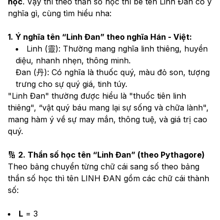
học
. Vậy thì theo thần số học thì bé tên Linh Đan có ý 
nghĩa gì, cùng tìm hiểu nha: 
1. Ý nghĩa tên “Linh Đan” theo nghĩa Hán - Việt:
Linh (靈): Thường mang nghĩa linh thiêng, huyền 
diệu, nhanh nhẹn, thông minh.
Đan (丹): Có nghĩa là thuốc quý, màu đỏ son, tượng 
trưng cho sự quý giá, tinh túy.
"Linh Đan" thường được hiểu là "thuốc tiên linh 
thiêng", “vật quý báu mang lại sự sống và chữa lành", 
mang hàm ý về sự may mắn, thông tuệ, và giá trị cao 
quý.
🔢 
2. Thần số học tên “Linh Đan” (theo Pythagore)
Theo bảng chuyển từng chữ cái sang số theo bảng 
thần số học thì tên LINH ĐAN gồm các chữ cái thành 
số: 
L
 = 3