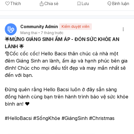
Thích
Chia sẻ
Lưu
Bình luận
Community Admin
Kiểm duyệt viên
Mang thai
7 tháng trước
🌟MỪNG GIÁNG SINH ẤM ÁP - ĐÓN SỨC KHỎE AN
LÀNH 🌟
🎅Cốc cốc cốc! Hello Bacsi thân chúc cả nhà một 
đêm Giáng Sinh an lành, ấm áp và hạnh phúc bên gia 
đình! Chúc cho mọi điều tốt đẹp và may mắn nhất sẽ 
đến với bạn.
Đừng quên rằng Hello Bacsi luôn ở đây sẵn sàng 
đồng hành cùng bạn trên hành trình bảo vệ sức khỏe 
bình an! ❤️
#HelloBacsi #SốngKhỏe #GiángSinh #Christmas