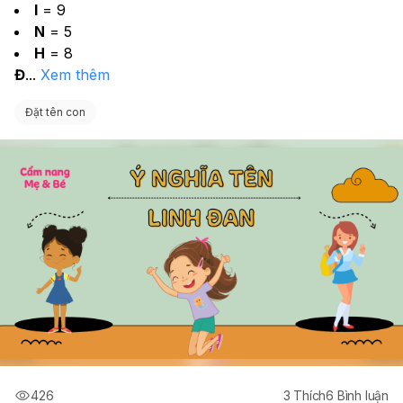
I
 = 9
N
 = 5
H
 = 8
Đ
...
Xem thêm
Đặt tên con
426
3
Thích
6
Bình luận