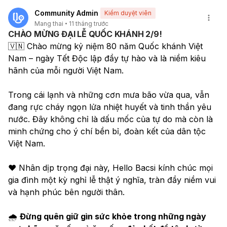
Community Admin
Kiểm duyệt viên
Mang thai
11 tháng trước
CHÀO MỪNG ĐẠI LỄ QUỐC KHÁNH 2/9!
🇻🇳 Chào mừng kỷ niệm 80 năm Quốc khánh Việt 
Nam – ngày Tết Độc lập đầy tự hào và là niềm kiêu 
hãnh của mỗi người Việt Nam.
Trong cái lạnh và những cơn mưa bão vừa qua, vẫn 
đang rực cháy ngọn lửa nhiệt huyết và tinh thần yêu 
nước. Đây không chỉ là dấu mốc của tự do mà còn là 
minh chứng cho ý chí bền bỉ, đoàn kết của dân tộc 
Việt Nam.
❤️ Nhân dịp trọng đại này, Hello Bacsi kính chúc mọi 
gia đình một kỳ nghỉ lễ thật ý nghĩa, tràn đầy niềm vui 
và hạnh phúc bên người thân.
🌧 
Đừng quên giữ gìn sức khỏe trong những ngày 