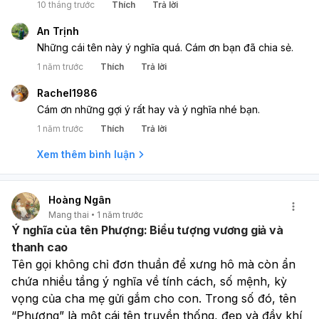
10 tháng trước
Thích
Trả lời
An Trịnh
Những cái tên này ý nghĩa quá. Cám ơn bạn đã chia sẻ.
1 năm trước
Thích
Trả lời
Rachel1986
Cám ơn những gợi ý rất hay và ý nghĩa nhé bạn.
1 năm trước
Thích
Trả lời
Xem thêm bình luận
Hoàng Ngân
Mang thai
1 năm trước
Ý nghĩa của tên Phượng: Biểu tượng vương giả và
thanh cao
Tên gọi không chỉ đơn thuần để xưng hô mà còn ẩn 
chứa nhiều tầng ý nghĩa về tính cách, số mệnh, kỳ 
vọng của cha mẹ gửi gắm cho con. Trong số đó, tên 
“Phượng” là một cái tên truyền thống, đẹp và đầy khí 