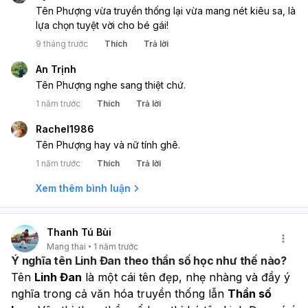
Tên Phượng vừa truyền thống lại vừa mang nét kiêu sa, là
lựa chọn tuyệt vời cho bé gái!
9 tháng trước
Thích
Trả lời
An Trịnh
Tên Phượng nghe sang thiệt chứ.
1 năm trước
Thích
Trả lời
Rachel1986
Tên Phượng hay và nữ tính ghê.
1 năm trước
Thích
Trả lời
Xem thêm bình luận
Thanh Tú Bùi
Mang thai
1 năm trước
Ý nghĩa tên Linh Đan theo thần số học như thế nào?
Tên 
Linh Đan
 là một cái tên đẹp, nhẹ nhàng và đầy ý 
nghĩa trong cả văn hóa truyền thống lẫn 
Thần số 