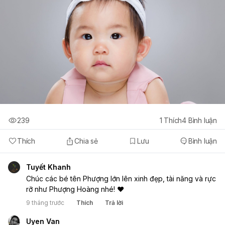
239
1
Thích
4
Bình luận
Thích
Chia sẻ
Lưu
Bình luận
Tuyết Khanh
Chúc các bé tên Phượng lớn lên xinh đẹp, tài năng và rực
rỡ như Phượng Hoàng nhé! ❤️
9 tháng trước
Thích
Trả lời
Uyen Van