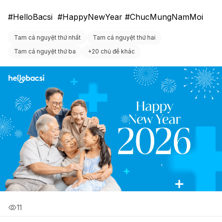
#HelloBacsi  #HappyNewYear #ChucMungNamMoi 
Tam cá nguyệt thứ nhất
Tam cá nguyệt thứ hai
Tam cá nguyệt thứ ba
+
20 chủ đề khác
11