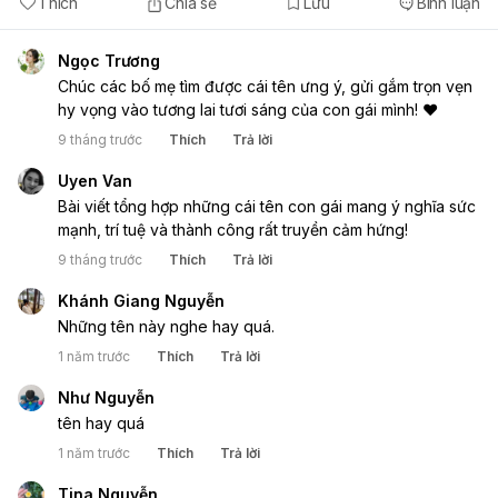
Thích
Chia sẻ
Lưu
Bình luận
Ngọc Trương
Chúc các bố mẹ tìm được cái tên ưng ý, gửi gắm trọn vẹn
hy vọng vào tương lai tươi sáng của con gái mình! ❤️
9 tháng trước
Thích
Trả lời
Uyen Van
Bài viết tổng hợp những cái tên con gái mang ý nghĩa sức
mạnh, trí tuệ và thành công rất truyền cảm hứng!
9 tháng trước
Thích
Trả lời
Khánh Giang Nguyễn
Những tên này nghe hay quá.
1 năm trước
Thích
Trả lời
Như Nguyễn
tên hay quá
1 năm trước
Thích
Trả lời
Tina Nguyễn