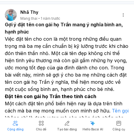
Nhã Thy
Mang thai
1 năm trước
Gợi ý đặt tên con gái họ Trần mang ý nghĩa bình an,
hạnh phúc
Việc đặt tên cho con là một trong những điều quan 
trọng mà ba mẹ cần chuẩn bị kỹ lưỡng trước khi chào 
đón thiên thần nhỏ. Một cái tên đẹp không chỉ thể 
hiện tình yêu thương mà còn gửi gắm những hy vọng, 
ước mong tốt đẹp của gia đình dành cho con. Trong 
bài viết này, mình sẽ gợi ý cho ba mẹ những cách đặt 
tên con gái họ Trần ý nghĩa, thể hiện mong ước về 
một cuộc sống bình an, hạnh phúc cho bé nhé.
Đặt tên con gái họ Trần theo tính cách
Quảng Cáo
Một cách đặt tên phổ biến hiện nay là dựa trên tính 
cách mà ba mẹ mong muốn con mình sở hữu. 
Tên gọi
không chỉ là danh xưng mà còn phản ánh phần nào 
tính cách, phẩm chất mà bé có thể phát triển sau này.
Cộng đồng
Chủ đề
Tạo bài đăng
Hello Bacsi AI
Công cụ