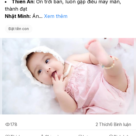
Thiên Ân: 
Ơn trời ban, luôn gặp điều may mắn, 
thành đạt
Nhật Minh: 
Án
...
Xem thêm
Đặt tên con
178
2
Thích
6
Bình luận