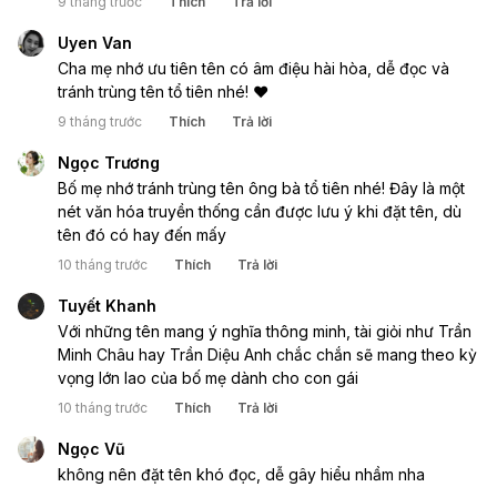
9 tháng trước
Thích
Trả lời
Uyen Van
Cha mẹ nhớ ưu tiên tên có âm điệu hài hòa, dễ đọc và
tránh trùng tên tổ tiên nhé! ❤️
9 tháng trước
Thích
Trả lời
Ngọc Trương
Bố mẹ nhớ tránh trùng tên ông bà tổ tiên nhé! Đây là một
nét văn hóa truyền thống cần được lưu ý khi đặt tên, dù
tên đó có hay đến mấy
10 tháng trước
Thích
Trả lời
Tuyết Khanh
Với những tên mang ý nghĩa thông minh, tài giỏi như Trần
Minh Châu hay Trần Diệu Anh chắc chắn sẽ mang theo kỳ
vọng lớn lao của bố mẹ dành cho con gái
10 tháng trước
Thích
Trả lời
Ngọc Vũ
không nên đặt tên khó đọc, dễ gây hiểu nhầm nha