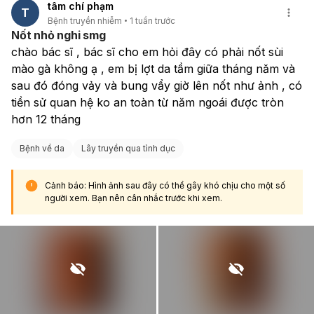
tâm chí phạm
T
Bệnh truyền nhiễm
1 tuần trước
Nốt nhỏ nghi smg
chào bác sĩ , bác sĩ cho em hỏi đây có phải nốt sùi 
mào gà không ạ , em bị lợt da tầm giữa tháng năm và 
sau đó đóng vảy và bung vẩy giờ lên nốt như ảnh , có 
tiền sử quan hệ ko an toàn từ năm ngoái được tròn 
hơn 12 tháng 
Bệnh về da
Lây truyền qua tình dục
Cảnh báo: Hình ảnh sau đây có thể gây khó chịu cho một số
người xem. Bạn nên cân nhắc trước khi xem.