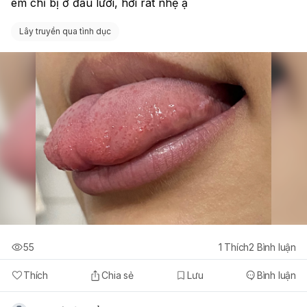
em chỉ bị ở đầu lưỡi, hơi rát nhẹ ạ
Lây truyền qua tình dục
55
1
Thích
2
Bình luận
Thích
Chia sẻ
Lưu
Bình luận