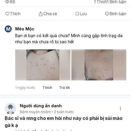
86
1
Thích
1
Bình luận
Thích
Chia sẻ
Lưu
Bình luận
M
Mèo Mộc
Bạn ơi bạn có kết quả chưa? Mình cũng gặp tình trạg da
như bạn mà chưa rõ bị sao hết
1 ngày trước
Thích
Trả lời
Người dùng ẩn danh
Bệnh truyền nhiễm
2 tuần trước
Bác sĩ và mng cho em hỏi như này có phải bị sùi mào
gà k ạ