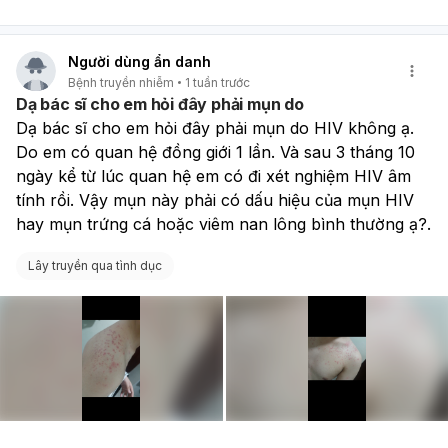
sốt, hạch
không
Đi khám và xét nghiệm nếu có triệu chứng hoặc từng
có quan hệ không an toàn
Người dùng ẩn danh
Tránh tiếp xúc khi đang có vết loét, chảy máu ở miệng
Bệnh truyền nhiễm
1 tuần trước
Dùng bao cao su/màng chắn miệng khi có quan hệ tình
Dạ bác sĩ cho em hỏi đây phải mụn do
dục
Dạ bác sĩ cho em hỏi đây phải mụn do HIV không ạ. 
Tiêm phòng HPV, viêm gan A và B nếu chưa tiêm Nếu
Do em có quan hệ đồng giới 1 lần. Và sau 3 tháng 10 
em muốn, anh/chị có thể giải thích thêm
những bệnh
nào lây qua hôn, ôm, quan hệ miệng
để em dễ phân
ngày kể từ lúc quan hệ em có đi xét nghiệm HIV âm 
biệt hơn.
tính rồi. Vậy mụn này phải có dấu hiệu của mụn HIV 
hay mụn trứng cá hoặc viêm nan lông bình thường ạ?.
Lây truyền qua tình dục