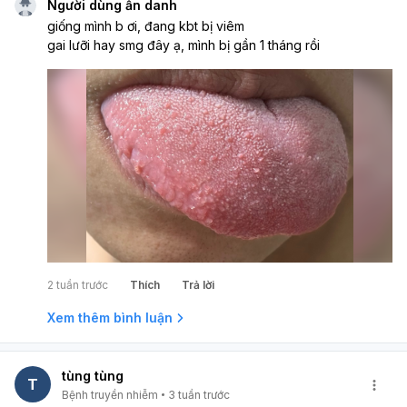
Người dùng ẩn danh
giống mình b ơi, đang kbt bị viêm
gai lưỡi hay smg đây ạ, mình bị gần 1 tháng rồi
2 tuần trước
Thích
Trả lời
Xem thêm bình luận
tùng tùng
T
Bệnh truyền nhiễm
3 tuần trước