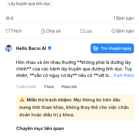
Lây truyền qua tình dục
4
1
Bình luận
Thích
Chia sẻ
Lưu
Bình luận
Hello Bacsi AI
Trò chuyện ngay
Hôn nhau và ôm nhau thường **không phải là đường lây
chính** của các bệnh lây truyền qua đường tình dục. Tuy
nhiên, **vẫn có nguy cơ lây** nếu có **vết loét, mụn
...
Xem thêm
nước, chảy máu ở miệng hoặc môi**, vì một số bệnh như
1 tuần trước
Thích
Phản hồi
**herpes, giang mai, HPV** có thể lây qua tiếp xúc gần.
Ôm nhau đơn thuần thì hầu như **không lây**:
Miễn trừ trách nhiệm:
Mọi thông tin trên đều
Nếu hai bạn chỉ hôn và ôm, không có tiếp xúc với dịch tiết
mang tính tham khảo, không thay thế cho việc chẩn
hay vết thương hở thì nguy cơ rất thấp. Nhưng nếu có
hôn
sâu khi một trong hai đang có tổn thương miệng
, hoặc
đoán hoặc điều trị y khoa.
có quan hệ tình dục bằng miệng/sinh dục sau đó, nguy
cơ sẽ tăng lên. Nếu em đang lo lắng, nên:
Chuyên mục liên quan
Theo dõi xem có
loét miệng, nổi mụn nước, đau rát,