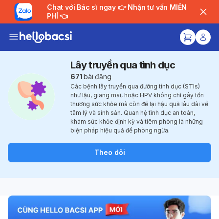
Chat với Bác sĩ ngay 👉 Nhận tư vấn MIỄN
PHÍ 👈
Lây truyền qua tình dục
671
bài đăng
Các bệnh lây truyền qua đường tình dục (STIs)
như lậu, giang mai, hoặc HPV không chỉ gây tổn
thương sức khỏe mà còn để lại hậu quả lâu dài về
tâm lý và sinh sản. Quan hệ tình dục an toàn,
khám sức khỏe định kỳ và tiêm phòng là những
biện pháp hiệu quả để phòng ngừa.
Theo dõi