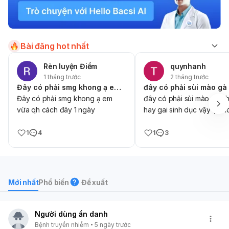
Bài đăng hot nhất
Rèn luyện Điểm
quynhanh
1 tháng trước
2 tháng trước
Đây có phải smg khong ạ em vừa qh cách đây 1 ngày
Đây có phải smg khong ạ em
đây có phải sùi mào gà k
vừa qh cách đây 1 ngày
hay gai sinh dục vậy ạ e l
1
4
1
3
Mới nhất
Phổ biến
Đề xuất
Người dùng ẩn danh
Bệnh truyền nhiễm
5 ngày trước