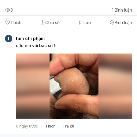
3
1
Bình luận
Thích
Chia sẻ
Lưu
Bình luận
T
tâm chí phạm
cứu em với bác sĩ ơii
6 ngày trước
Thích
Trả lời