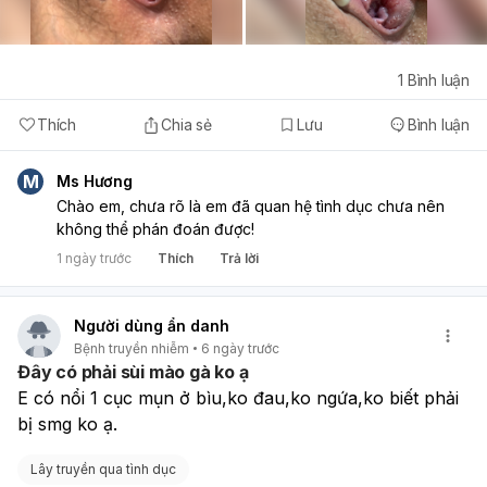
1
Bình luận
Thích
Chia sẻ
Lưu
Bình luận
M
Ms Hương
Chào em, chưa rõ là em đã quan hệ tình dục chưa nên
không thể phán đoán được!
1 ngày trước
Thích
Trả lời
Người dùng ẩn danh
Bệnh truyền nhiễm
6 ngày trước
Đây có phải sùi mào gà ko ạ
E có nổi 1 cục mụn ở bìu,ko đau,ko ngứa,ko biết phải 
bị smg ko ạ.
Lây truyền qua tình dục