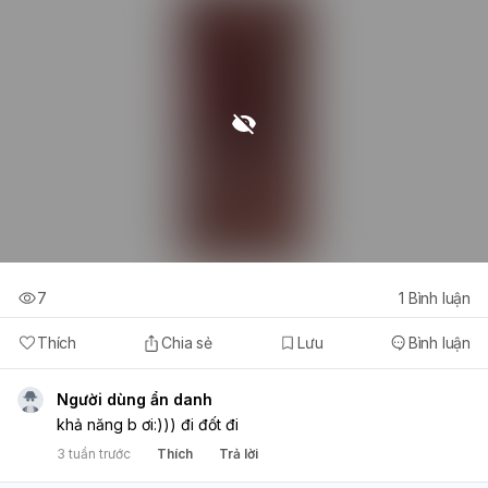
7
1
Bình luận
Thích
Chia sẻ
Lưu
Bình luận
Người dùng ẩn danh
khả năng b ơi:))) đi đốt đi
3 tuần trước
Thích
Trả lời