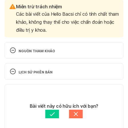
Miễn trừ trách nhiệm
Các bài viết của Hello Bacsi chỉ có tính chất tham
khảo, không thay thế cho việc chẩn đoán hoặc
điều trị y khoa.
NGUỒN THAM KHẢO
“KIỂM SOÁT LIPID MÁU HIỆU QUẢ VÀ PHÙ HỢP 
TRÊN BỆNH NHÂN CHÂU Á”. 
LỊCH SỬ PHIÊN BẢN
https://bachmai.gov.vn/tin-chi-tiet/-/bai-viet/-kiem-
soat-lipid-mau-hieu-qua-va-phu-hop-tren-benh-
Phiên bản hiện tại
nhan-chau-a–8828-145.html. Ngày truy cập: 
23/02/2024
04/03/2024
Tác giả: 
Trúc Phạm
Bài viết này có hữu ích với bạn?
Antihyperlipidemic. 
Tham vấn chuyên môn: 
Thạc sĩ Dược học Nguyễn 
https://my.clevelandclinic.org/health/treatments/ant
Thị Hương
Cập nhật bởi: 
Trúc Phạm
ihyperlipidemic. Ngày truy cập: 23/02/2024