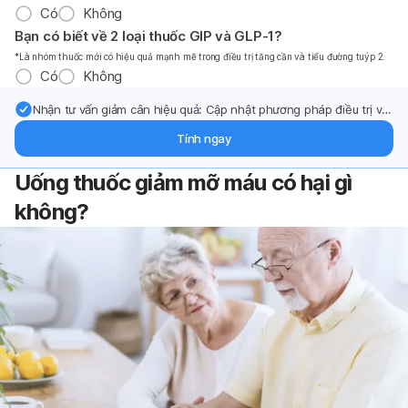
Có
Không
Bạn có biết về 2 loại thuốc GIP và GLP-1?
*Là nhóm thuốc mới có hiệu quả mạnh mẽ trong điều trị tăng cần và tiểu đường tuýp 2.
Có
Không
Nhận tư vấn giảm cân hiệu quả: Cập nhật phương pháp điều trị và
hỗ trợ từ chuyên gia qua email.
Tính ngay
Uống thuốc giảm mỡ máu có hại gì
không?