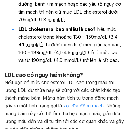
đường, bệnh tim mạch hoặc các yếu tố nguy cơ
tim mạch thì nên giữ mức LDL cholesterol dưới
70mg/dL (1,8
mmol/L)
.
LDL cholesterol bao nhiêu là cao?
Nếu mức
cholesterol trong khoảng 130 – 159mg/dL (3,4-
4,1
mmol/L)
thì được xem là ở mức giới hạn cao,
160 – 189mg/dL (4,1-4,9
mmol/L)
là ở mức cao
và từ 190mg/dL (4,9
mmol/L)
trở lên là rất cao.
LDL cao có nguy hiểm không?
Nếu bạn có mức cholesterol LDL cao trong máu thì
lượng LDL dư thừa này sẽ cùng với các chất khác tạo
thành mảng bám. Mảng bám tích tụ trong động mạch
gây ra một tình trạng gọi là
xơ vữa động mạch
. Những
mảng bám này có thể làm thu hẹp mạch máu, giảm lưu
lượng máu đến và đi từ tim tới các cơ quan khác và gây