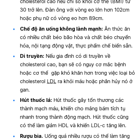
cholesterol cao nếu chỉ số khối cơ thể (BMI) từ
30 trở lên. Đàn ông với vòng eo lớn hơn 102cm
hoặc phụ nữ có vòng eo hơn 89cm.
Chế độ ăn uống không lành mạnh:
Ăn thức ăn
có nhiều chất béo bão hòa và chất béo chuyển
hóa, nội tạng động vật, thực phẩm chế biến sẵn.
Di truyền:
Nếu gia đình có di truyền về
cholesterol cao, bạn sẽ có nguy cơ mắc bệnh
hoặc cơ thể gặp khó khăn hơn trong việc loại bỏ
cholesterol
LDL
ra khỏi máu hoặc phân hủy nó ở
gan.
Hút thuốc lá:
Hút thuốc gây tổn thương các
thành mạch máu, khiến cho mảng bám tích tụ
nhanh trong thành động mạch. Hút thuốc cũng
có thể làm giảm HDL và khiến LDL-c tăng lên.
Rượu bia.
Uống quá nhiều rượu có thể làm tăng