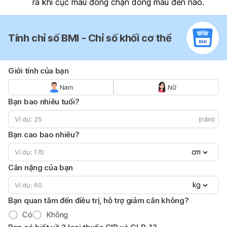
ra khi cục máu đông chặn dòng máu đến não.
Tính chỉ số BMI - Chỉ số khối cơ thể
Giới tính của bạn
Nam
Nữ
Bạn bao nhiêu tuổi?
(năm)
Bạn cao bao nhiêu?
cm
Cân nặng của bạn
kg
Bạn quan tâm đến điều trị, hỗ trợ giảm cân không?
Có
Không