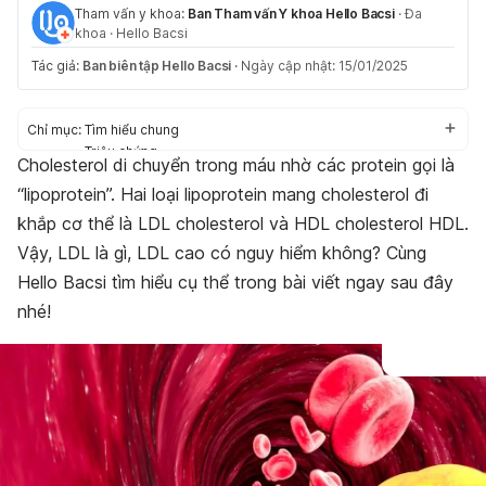
Tham vấn y khoa:
Ban Tham vấn Y khoa Hello Bacsi
·
Đa
khoa
·
Hello Bacsi
Tác giả:
Ban biên tập Hello Bacsi
·
Ngày cập nhật: 15/01/2025
Chỉ mục:
Tìm hiểu chung
Triệu chứng
Cholesterol di chuyển trong máu nhờ các protein gọi là
Nguyên nhân
“lipoprotein”. Hai loại lipoprotein mang cholesterol đi
Chẩn đoán và điều trị
Phòng ngừa
khắp cơ thể là LDL cholesterol và HDL cholesterol HDL.
Vậy, LDL là gì, LDL cao có nguy hiểm không? Cùng
Hello Bacsi tìm hiểu cụ thể trong bài viết ngay sau đây
nhé!