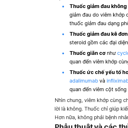
Thuốc giảm đau không
giảm đau do viêm khớp 
thuốc giảm đau dạng phố
Thuốc giảm đau kê đơn
steroid gồm các đại diện
Thuốc giãn cơ
như
cycl
quan đến viêm khớp cùn
Thuốc ức chế yếu tố hoạ
adalimumab
và
inflixima
quan đến viêm cột sống 
Nhìn chung, viêm khớp cùng ch
lời là không. Thuốc chỉ giúp ki
Hơn nữa, không phải bệnh nhân
Phẫu thuật và các th