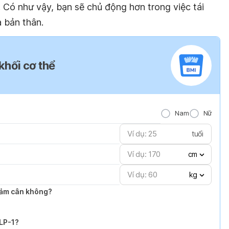
 Có như vậy, bạn sẽ chủ động hơn trong việc tái
 bản thân.
 khối cơ thể
Nam
Nữ
tuổi
cm
kg
giảm cân không?
GLP-1?