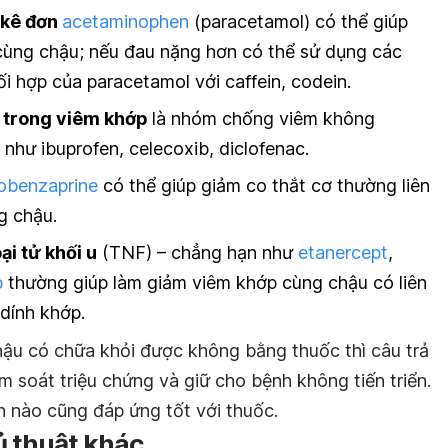
 kê đơn
acetaminophen
(paracetamol) có thể giúp
cùng chậu; nếu đau nặng hơn có thể sử dụng các
i hợp của paracetamol với caffein, codein.
 trong viêm khớp
là nhóm chống viêm không
 như ibuprofen, celecoxib, diclofenac.
obenzaprine
có thể giúp giảm co thắt cơ thường liên
g chậu.
i tử khối u
(TNF) – chẳng hạn như
etanercept
,
b
thường giúp làm giảm viêm khớp cùng chậu có liên
dính khớp.
ậu có chữa khỏi được không bằng thuốc thì câu trả
ểm soát triệu chứng và giữ cho bệnh không tiến triển.
 nào cũng đáp ứng tốt với thuốc.
ủ thuật khác