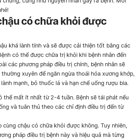
ệu chứng, cũng như nguyên nhân gây ra bệnh. Mời
nhé!
chậu có chữa khỏi được
u khá lành tính và sẽ được cải thiện tốt bằng các
Bệnh có thể được chữa trị khỏi khi bệnh nhân đến
ài các phương pháp điều trị chính, bệnh nhân sẽ
c thường xuyên để ngăn ngừa thoái hóa xương khớp,
lành mạnh, bỏ thuốc lá và hạn chế uống rượu bia.
ó thể mất ít nhất từ 2-4 tuần. Bệnh sẽ tái phát nếu
ng và tuân thủ theo các chỉ định điều trị đến từ
p cùng chậu có chữa khỏi được không. Tuy nhiên,
ương pháp điều trị bệnh này và hiệu quả mà từng