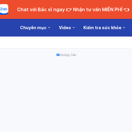
Chat với Bác sĩ ngay 👉 Nhận tư vấn MIỄN PHÍ 👈
Chuyên mục
Video
Kiểm tra sức khỏe
Quảng Cáo