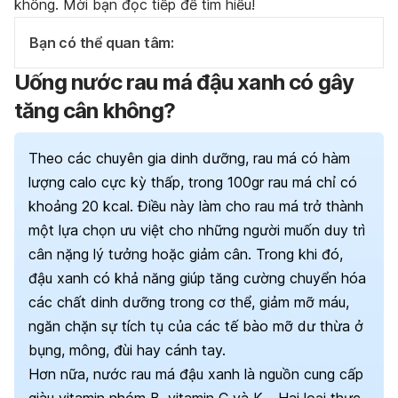
không. Mời bạn đọc tiếp để tìm hiểu!
Bạn có thể quan tâm:
Uống nước rau má đậu xanh có gây
tăng cân không?
Theo các chuyên gia dinh dưỡng, rau má có hàm
lượng calo cực kỳ thấp, trong 100gr rau má chỉ có
khoảng 20 kcal. Điều này làm cho rau má trở thành
một lựa chọn ưu việt cho những người muốn duy trì
cân nặng lý tưởng hoặc giảm cân.
Trong khi đó,
đậu xanh có khả năng giúp tăng cường chuyển hóa
các chất dinh dưỡng trong cơ thể, giảm mỡ máu,
ngăn chặn sự tích tụ của các tế bào mỡ dư thừa ở
bụng, mông, đùi hay cánh tay.
Hơn nữa, nước rau má đậu xanh là nguồn cung cấp
giàu vitamin nhóm B, vitamin C và K… Hai loại thực