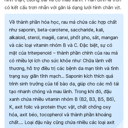
có kết cấu trơn nhẵn với gân lá dạng lưới hình chân vịt.
Về thành phần hóa học, rau má chứa các hợp chất
như saponin, beta-carotene, saccharide, kali,
alkaloid, sterol, magiê, canxi, phốt pho, sắt, mangan
và các loại vitamin nhóm B và C. Đặc biệt, sự có
mặt của triterpenoid – thành phần chính của rau má
có nhiều lợi ích cho sức khỏe như: Chữa lành vết
thương, hỗ trợ điều trị các bệnh da mạn tính và tình
trạng suy giãn tĩnh mạch… Saponin kích thích quá
trình sinh trưởng của tế bào da, giúp cho các mô tái
tạo nhanh chóng và mau lành.
Trong khi đó, đậu
xanh chứa nhiều vitamin nhóm B (B2, B3, B5, B6),
K,
axit folic
và protein thực vật,
chất chống
oxy
hóa, axit béo, tocopherol và thành phần khoáng
chất…
. Loại đậu này cũng chứa nhiều các loại axit