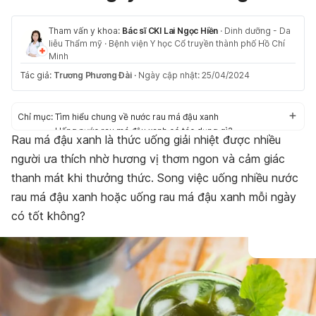
Tham vấn y khoa:
Bác sĩ CKI Lai Ngọc Hiền
·
Dinh dưỡng - Da
liễu Thẩm mỹ
·
Bệnh viện Y học Cổ truyền thành phố Hồ Chí
Minh
Tác giả:
Trương Phương Đài
·
Ngày cập nhật: 25/04/2024
Chỉ mục:
Tìm hiểu chung về nước rau má đậu xanh
Uống nước rau má đậu xanh có tác dụng gì?
Rau má đậu xanh là thức uống giải nhiệt được nhiều
Uống rau má đậu xanh mỗi ngày có tốt không?
người ưa thích nhờ hương vị thơm ngon và cảm giác
Uống nước rau má đậu xanh có gây tăng cân không?
thanh mát khi thưởng thức. Song việc uống nhiều nước
rau má đậu xanh hoặc uống rau má đậu xanh mỗi ngày
có tốt không?