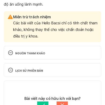
độ ăn uống lành mạnh.
Miễn trừ trách nhiệm
Các bài viết của Hello Bacsi chỉ có tính chất tham
khảo, không thay thế cho việc chẩn đoán hoặc
điều trị y khoa.
NGUỒN THAM KHẢO
Pharmacological Review on Centella asiatica: A 
Potential Herbal Cure-all
LỊCH SỬ PHIÊN BẢN
https://www.ncbi.nlm.nih.gov/pmc/articles/PMC311
6297/
Phiên bản hiện tại
Ngày truy cập: 23/4/2024
25/04/2024
Tác giả: 
Trương Phương Đài
Bài viết này có hữu ích với bạn?
Gotu Kola
Tham vấn y khoa: 
Bác sĩ CKI Lai Ngọc Hiền