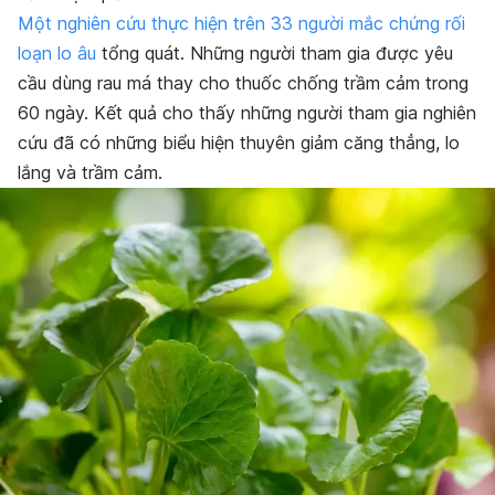
Một nghiên cứu thực hiện trên 33 người mắc chứng rối
loạn lo âu
tổng quát. Những người tham gia được yêu
cầu dùng rau má thay cho thuốc chống trầm cảm trong
60 ngày. Kết quả cho thấy những người tham gia nghiên
cứu đã có những biểu hiện thuyên giảm căng thẳng, lo
lắng và trầm cảm.