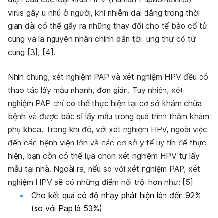
virus gây u nhú ở người, khi nhiễm dai dẳng trong thời
gian dài có thể gây ra những thay đổi cho tế bào cổ tử
cung v
à là nguyên nhân chính dẫn tới ung thư cổ tử
cung
[3], [4].
Nhìn chung, xét nghiệm PAP và xét nghiệm HPV đều có
thao tác lấy mẫu nhanh, đơn giản.
Tuy nhiên, xét
nghiệm PAP chỉ có thể thực hiện tại cơ sở khám chữa
bệnh và được bác sĩ lấy mẫu trong quá trình thăm khám
phụ khoa. Trong khi đó, với xét nghiệm HPV, ngoài việc
đến các bệnh viện lớn và các cơ sở y tế uy tín để thực
hiện, bạn còn có thể lựa chọn xét nghiệm HPV tự lấy
mẫu tại nhà.
Ngoài ra, nếu so với xét nghiệm PAP, xét
nghiệm HPV sẽ có những điểm nổi trội hơn như: [5]
Cho kết quả có độ nhạy phát hiện lên đến 92%
(so với Pap là 53%)