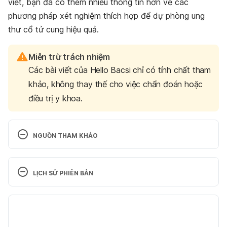
viết, bạn đã có thêm nhiều thông tin hơn về các
phương pháp xét nghiệm thích hợp để dự phòng ung
thư cổ tử cung hiệu quả.
Miễn trừ trách nhiệm
Các bài viết của Hello Bacsi chỉ có tính chất tham
khảo, không thay thế cho việc chẩn đoán hoặc
điều trị y khoa.
NGUỒN THAM KHẢO
1. Cervical cancer 
https://www.who.int/news-
room/fact-sheets/detail/cervical-cancer
 Truy cập 
LỊCH SỬ PHIÊN BẢN
ngày 31/01/2024
Phiên bản hiện tại
2. The Global Cancer Observatory (2018), Vietnam 
Cancer Statistics 
05/04/2024