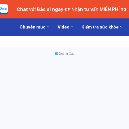
Chat với Bác sĩ ngay 👉 Nhận tư vấn MIỄN PHÍ 👈
Chuyên mục
Video
Kiểm tra sức khỏe
Quảng Cáo