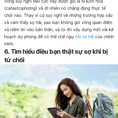
Vòng suy nghĩ tiêu cực này được gọi là bi kịch hóa
(catastrophizing) và dĩ nhiên nó chẳng đúng thực tế
chút nào. Thay vì cứ suy nghĩ về những trường hợp xấu
và cảm thấy sợ hãi, sao bạn không giữ vững quan điểm
và niềm tin vào bản thân, và từ đó xây dựng một vài kế
hoạch dự phòng để có thể chế ngự
nỗi sợ hãi
của chính
mình.
6. Tìm hiểu điều bạn thật sự sợ khi bị
từ chối