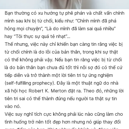
Bạn thường có xu hướng tự phê phán và chất vấn chính
mình sau khi bị từ chối, kiểu như: “Chính mình đã phá
hỏng mọi chuyện”, “Là do mình đã làm sai quá nhiều”
hay “Tôi thực sự quá tẻ nhạt”…
Thế nhưng, việc này chỉ khiến bạn càng tin rằng việc bị
từ chối chính là do lỗi của bản thân, trong khi sự thật
có thể không phải vậy. Nếu bạn tin rằng việc bị từ chối
là do bản thân bạn chưa đủ tốt thì nỗi sợ đó có thể cứ
tiếp diễn và trở thành một lời tiên tri tự ứng nghiệm
(self-fulfilling prophecy). Đây là một thuật ngữ do nhà
xã hội học Robert K. Merton đặt ra. Theo đó, những lời
tiên tri sai có thể thành đúng nếu người ta thật sự tin
vào nó.
Việc suy nghĩ tích cực không phải lúc nào cũng làm cho
tình huống trở nên tốt đẹp hơn nhưng nó giúp thay đổi