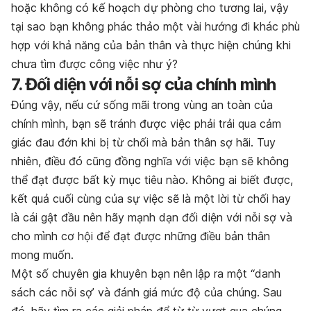
hoặc không có kế hoạch dự phòng cho tương lai, vậy
tại sao bạn không phác thảo một vài hướng đi khác phù
hợp với khả năng của bản thân và thực hiện chúng khi
chưa tìm được công việc như ý?
7. Đối diện với nỗi sợ của chính mình
Đúng vậy, nếu cứ sống mãi trong vùng an toàn của
chính mình, bạn sẽ tránh được việc phải trải qua cảm
giác đau đớn khi bị từ chối mà bản thân sợ hãi. Tuy
nhiên, điều đó cũng đồng nghĩa với việc bạn sẽ không
thể đạt được bất kỳ mục tiêu nào. Không ai biết được,
kết quả cuối cùng của sự việc sẽ là một lời từ chối hay
là cái gật đầu nên hãy mạnh dạn đối diện với nỗi sợ và
cho mình cơ hội để đạt được những điều bản thân
mong muốn.
Một số chuyên gia khuyên bạn nên lập ra một “danh
sách các nỗi sợ’ và đánh giá mức độ của chúng. Sau
đó, hãy tìm ra các giải pháp để từ từ vượt qua chúng.