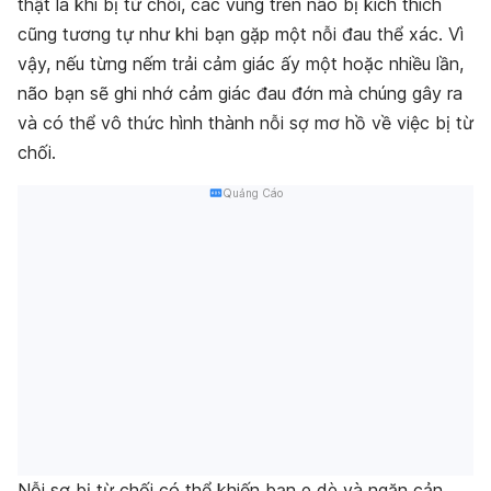
thật là khi bị từ chối, các vùng trên não bị kích thích
cũng tương tự như khi bạn gặp một nỗi đau thể xác. Vì
vậy, nếu từng nếm trải cảm giác ấy một hoặc nhiều lần,
não bạn sẽ ghi nhớ cảm giác đau đớn mà chúng gây ra
và có thể vô thức hình thành nỗi sợ mơ hồ về việc bị từ
chối.
Quảng Cáo
Nỗi sợ bị từ chối có thể khiến bạn e dè và ngăn cản