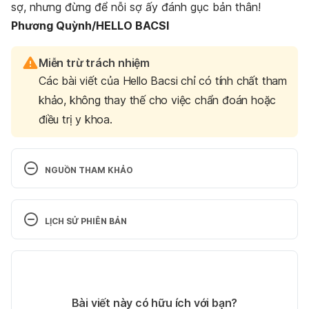
sợ, nhưng đừng để nỗi sợ ấy đánh gục bản thân!
Phương Quỳnh/HELLO BACSI
Miễn trừ trách nhiệm
Các bài viết của Hello Bacsi chỉ có tính chất tham
khảo, không thay thế cho việc chẩn đoán hoặc
điều trị y khoa.
NGUỒN THAM KHẢO
10 Tips for Overcoming Your Fear of Rejection.
LỊCH SỬ PHIÊN BẢN
https://www.healthline.com/health/fear-of-
rejection?
Phiên bản hiện tại
fbclid=IwAR3LDJDq7uvIIH2PFnIkV_qZ5vFuwWBZ
Yb461NRvI096t0f1pxiHy9Krkqs#accept-it
. 
 Ngày 
18/06/2020
truy cập: 12/04/2020
Tác giả: 
Phương Quỳnh
Bài viết này có hữu ích với bạn?