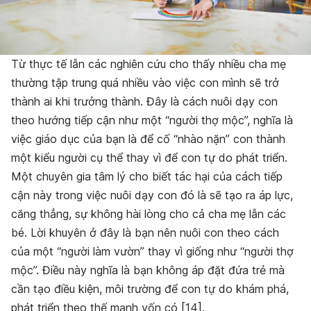
Từ thực tế lẫn các nghiên cứu cho thấy nhiều cha mẹ
thường tập trung quá nhiều vào việc con mình sẽ trở
thành ai khi trưởng thành. Đây là cách nuôi dạy con
theo hướng tiếp cận như một “người thợ mộc”, nghĩa là
việc giáo dục của bạn là để cố “nhào nặn” con thành
một kiểu người cụ thể thay vì để con tự do phát triển.
Một chuyên gia tâm lý cho biết tác hại của cách tiếp
cận này trong việc nuôi dạy con đó là sẽ tạo ra áp lực,
căng thẳng, sự không hài lòng cho cả cha mẹ lẫn các
bé. Lời khuyên ở đây là bạn nên nuôi con theo cách
của một “người làm vườn” thay vì giống như “người thợ
mộc”. Điều này nghĩa là bạn không áp đặt đứa trẻ mà
cần tạo điều kiện, môi trường để con tự do khám phá,
phát triển theo thế mạnh vốn có [14].