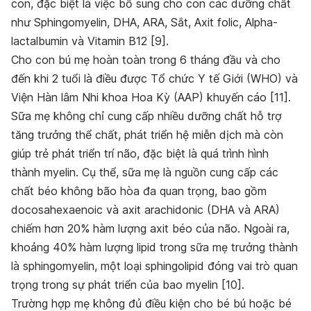
con, đặc biệt là việc bổ sung cho con các dưỡng chất
như Sphingomyelin, DHA, ARA, Sắt, Axit folic, Alpha-
lactalbumin và Vitamin B12 [9].
Cho con bú mẹ hoàn toàn trong 6 tháng đầu và cho
đến khi 2 tuổi là điều được Tổ chức Y tế Giới (WHO) và
Viện Hàn lâm Nhi khoa Hoa Kỳ (AAP) khuyến cáo [11].
Sữa mẹ không chỉ cung cấp nhiều dưỡng chất hỗ trợ
tăng trưởng thể chất, phát triển hệ miễn dịch mà còn
giúp trẻ phát triển trí não, đặc biệt là quá trình hình
thành myelin. Cụ thể, sữa mẹ là nguồn cung cấp các
chất béo không bão hòa đa quan trọng, bao gồm
docosahexaenoic và axit arachidonic (DHA và ARA)
chiếm hơn 20% hàm lượng axit béo của não. Ngoài ra,
khoảng 40% hàm lượng lipid trong sữa mẹ trưởng thành
là sphingomyelin, một loại sphingolipid đóng vai trò quan
trọng trong sự phát triển của bao myelin [10].
Trường hợp mẹ không đủ điều kiện cho bé bú hoặc bé