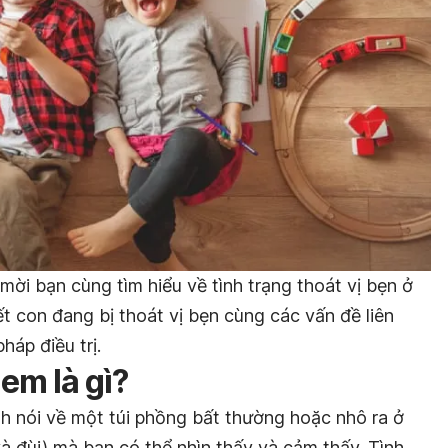
 mời bạn cùng tìm hiểu về tình trạng thoát vị bẹn ở
ết con đang bị thoát vị bẹn cùng các vấn đề liên
áp điều trị.
 em là gì?
nh nói về một túi phồng bất thường hoặc nhô ra ở
à đùi) mà bạn có thể nhìn thấy và cảm thấy. Tình