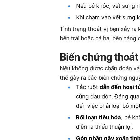
Nếu bé khóc, vết sưng n
Khi chạm vào vết sưng 
Tình trạng thoát vị bẹn xảy ra
bên trái hoặc cả hai bên háng 
Biến chứng thoát 
Nếu không được chẩn đoán và điề
thể gây ra các biến chứng ngu
Tắc ruột
dẫn đến hoại t
cùng đau đớn. Đáng quan
đến việc phải loại bỏ mộ
Rối loạn tiêu hóa,
bé khô
diễn ra thiếu thuận lợi.
Góp phần gây xoắn tinh