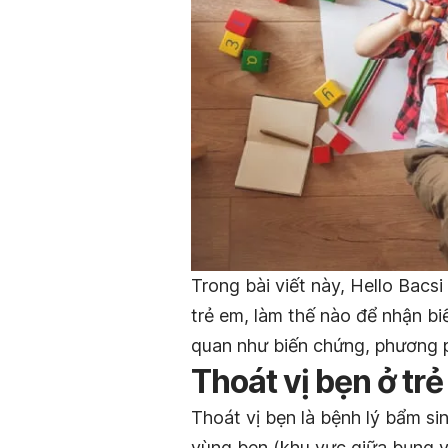
Trong bài viết này, Hello Bacsi
trẻ em, làm thế nào để nhận bi
quan như biến chứng, phương ph
Thoát vị bẹn ở trẻ
Thoát vị bẹn là bệnh lý bẩm si
vùng bẹn (khu vực giữa bụng v