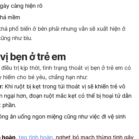
gày càng hiện rõ
khá mềm
 khá phổ biến ở bên phải nhưng vẫn sẽ xuất hiện ở
cũng như bìu.
vị bẹn ở trẻ em
u trị kịp thời, tình trạng thoát vị bẹn ở trẻ em có
y hiểm cho bé yêu, chẳng hạn như:
ử:
Khi ruột bị kẹt trong túi thoát vị sẽ khiến trẻ vô
 ngại hơn, đoạn ruột mắc kẹt có thể bị hoại tử dẫn
t phần.
ng ăn uống ngon miệng cũng như việc đi vệ sinh
 hoàn,
teo tinh hoàn
, nghẹt bó mạch thừng tinh gây