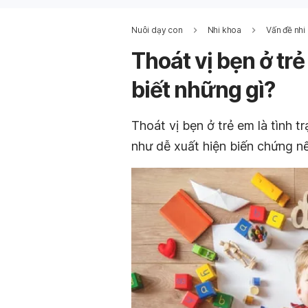
Nuôi dạy con
Nhi khoa
Vấn đề nhi
Thoát vị bẹn ở trẻ
biết những gì?
Thoát vị bẹn ở trẻ em là tình 
như dễ xuất hiện biến chứng nế