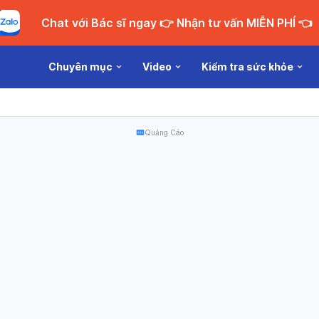
Chat với Bác sĩ ngay 👉 Nhận tư vấn MIỄN PHÍ 👈
Chuyên mục
Video
Kiểm tra sức khỏe
Quảng Cáo