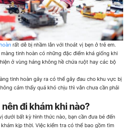
 hoàn
rất dễ bị nhầm lẫn với thoát vị bẹn ở trẻ em.
h màng tinh hoàn có những đặc điểm khá giống khi
t hiện ở vùng háng không hề chứa ruột hay các bộ
àng tinh hoàn gây ra có thể gây đau cho khu vực bị
không cảm thấy quá khó chịu thì vẫn chưa cần phải
n nên đi khám khi nào?
vị dưới bất kỳ hình thức nào, bạn cần đưa bé đến
khám kịp thời. Việc kiểm tra có thể bao gồm tìm