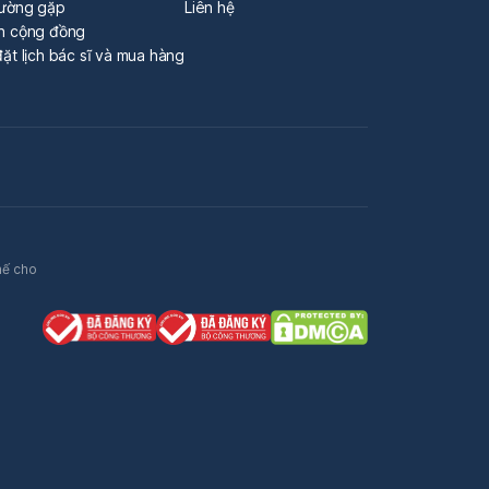
hường gặp
Liên hệ
n cộng đồng
ặt lịch bác sĩ và mua hàng
hế cho