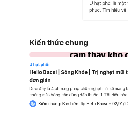
U hạt phổi là một 
phục. Tìm hiểu về 
Kiến thức chung
U hạt phổi
Hello Bacsi | Sống Khỏe | Trị nghẹt mũi 
đơn giản
Dưới đây là 4 phương pháp chữa nghẹt mũi sẽ mang l
chóng mà không cần dùng đến thuốc. 1. Tắt điều hòa hoặc quạt máy Tăng cường độ
ẩm trong không khí sẽ giúp giảm nghẹt mũi 2. Uống THẬT NHIỀU nước Bạn nên uống
Kiểm chứng: 
Ban biên tập Hello Bacsi
 •
02/01/2
từ 8-10 ly nước mỗi ngày […]