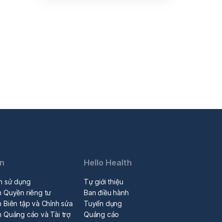
in
Hello Health
n sử dụng
Tự giới thiệu
h Quyền riêng tư
Ban điều hành
 Biên tập và Chỉnh sửa
Tuyển dụng
h Quảng cáo và Tài trợ
Quảng cáo