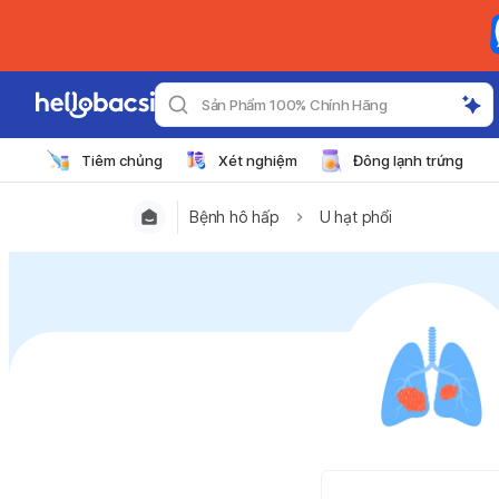
Sản Phẩm 100% Chính Hãng
Tiêm chủng
Xét nghiệm
Đông lạnh trứng
Bệnh hô hấp
U hạt phổi