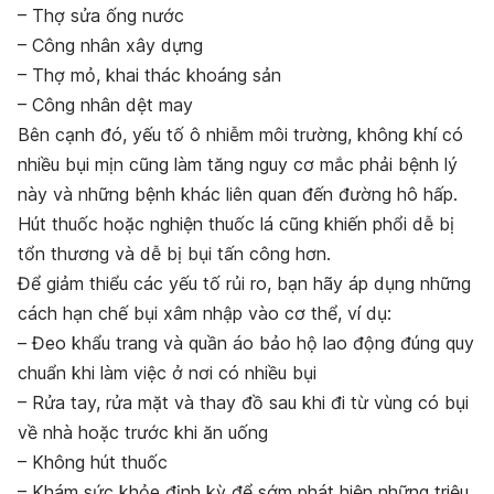
– Thợ sửa ống nước
– Công nhân xây dựng
– Thợ mỏ, khai thác khoáng sản
– Công nhân dệt may
Bên cạnh đó, yếu tố ô nhiễm môi trường, không khí có
nhiều bụi mịn cũng làm tăng nguy cơ mắc phải bệnh lý
này và những bệnh khác liên quan đến đường hô hấp.
Hút thuốc hoặc nghiện thuốc lá cũng khiến phổi dễ bị
tổn thương và dễ bị bụi tấn công hơn.
Để giảm thiểu các yếu tố rủi ro, bạn hãy áp dụng những
cách hạn chế bụi xâm nhập vào cơ thể, ví dụ:
– Đeo khẩu trang và quần áo bảo hộ lao động đúng quy
chuẩn khi làm việc ở nơi có nhiều bụi
– Rửa tay, rửa mặt và thay đồ sau khi đi từ vùng có bụi
về nhà hoặc trước khi ăn uống
– Không hút thuốc
– Khám sức khỏe định kỳ để sớm phát hiện những triệu