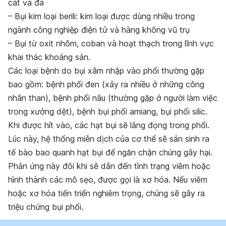
cát và đá
– Bụi kim loại berili: kim loại được dùng nhiều trong
ngành công nghiệp điện tử và hàng không vũ trụ
– Bụi từ oxit nhôm, coban và hoạt thạch trong lĩnh vực
khai thác khoáng sản.
Các loại bệnh do bụi xâm nhập vào phổi thường gặp
bao gồm: bệnh phổi đen (xảy ra nhiều ở những công
nhân than), bệnh phổi nâu (thường gặp ở người làm việc
trong xưởng dệt), bệnh bụi phổi amiang, bụi phổi silic.
Khi được hít vào, các hạt bụi sẽ lắng đọng trong phổi.
Lúc này, hệ thống miễn dịch của cơ thể sẽ sản sinh ra
tế bào bao quanh hạt bụi để ngăn chặn chúng gây hại.
Phản ứng này đôi khi sẽ dẫn đến tình trạng viêm hoặc
hình thành các mô sẹo, được gọi là xơ hóa. Nếu viêm
hoặc xơ hóa tiến triển nghiêm trọng, chúng sẽ gây ra
triệu chứng bụi phổi.