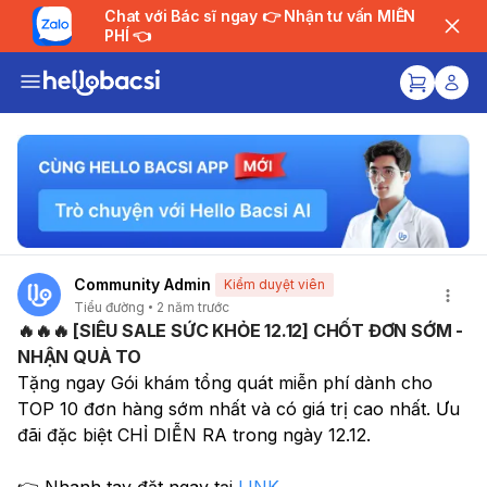
Chat với Bác sĩ ngay 👉 Nhận tư vấn MIỄN
PHÍ 👈
Community Admin
Kiểm duyệt viên
Tiểu đường
2 năm trước
🔥🔥🔥 [SIÊU SALE SỨC KHỎE 12.12] CHỐT ĐƠN SỚM -
NHẬN QUÀ TO
Tặng ngay Gói khám tổng quát miễn phí dành cho 
TOP 10 đơn hàng sớm nhất và có giá trị cao nhất. Ưu 
đãi đặc biệt CHỈ DIỄN RA trong ngày 12.12.
👉 Nhanh tay đặt ngay tại 
LINK