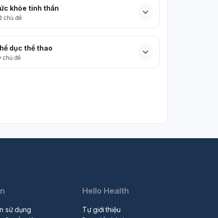
ức khỏe tinh thần
0
chủ đề
hể dục thể thao
9
chủ đề
in
Hello Health
n sử dụng
Tự giới thiệu