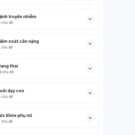
ệnh truyền nhiễm
3
chủ đề
iểm soát cân nặng
5
chủ đề
ang thai
3
chủ đề
uôi dạy con
6
chủ đề
ức khỏe phụ nữ
5
chủ đề