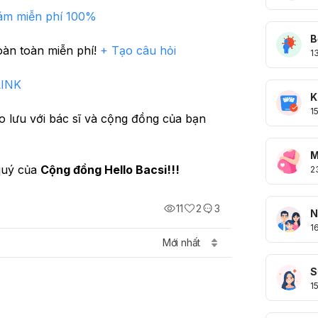
hám miễn phí 100%
B
oàn toàn miễn phí! 
+ Tạo câu hỏi 
1
LINK
K
1
👉 Nào bắt đầu tạo câu hỏi đầu tiên để giao lưu với bác sĩ và cộng đồng của bạn 
M
quý của 
Cộng đồng Hello Bacsi!!!
2
11
2
3
N
1
Mới nhất
S
1