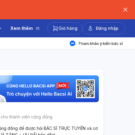
Xem thêm
Giỏ hàng
Đăng nhập
Tham khảo ý kiến bác sĩ
 cho thành viên cộng đồng
ộng đồng để được hỏi BÁC SĨ TRỰC TUYẾN và cơ
UÀ TẶNG + ƯU ĐÃI hấp dẫn!