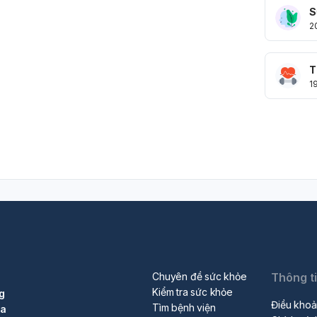
S
2
T
1
Chuyên đề sức khỏe
Thông t
Kiểm tra sức khỏe
g
Điều khoả
Tìm bệnh viện
ra