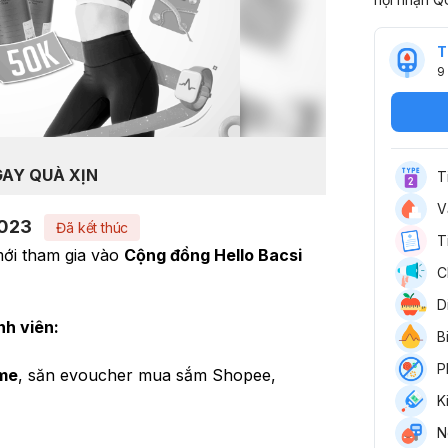
T
9
GAY QUÀ XỊN
T
V
2023
Đã kết thúc
T
ới tham gia vào 
Cộng đồng Hello Bacsi 
C
D
nh viên:
B
P
ame
, săn evoucher mua sắm Shopee, 
K
N