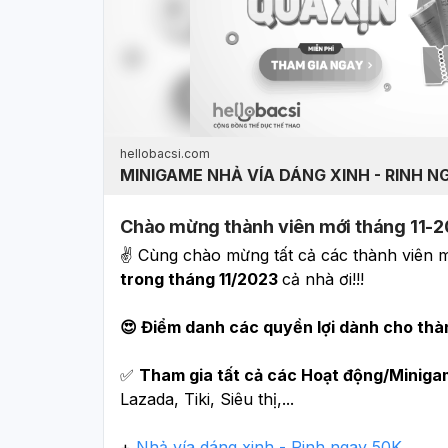
hellobacsi.com
MINIGAME NHẢ VÍA DÁNG XINH - RINH N
Chào mừng thành viên mới tháng 11-
✌️ Cùng chào mừng tất cả các thành viên m
trong tháng 11/2023 
cả nhà ơi!!!
😍 Điểm danh các quyền lợi dành cho thà
✅ 
Tham gia tất cả các Hoạt động/Minig
Lazada, Tiki, Siêu thị,...
+ 
Nhả vía dáng xinh - Rinh ngay 50K