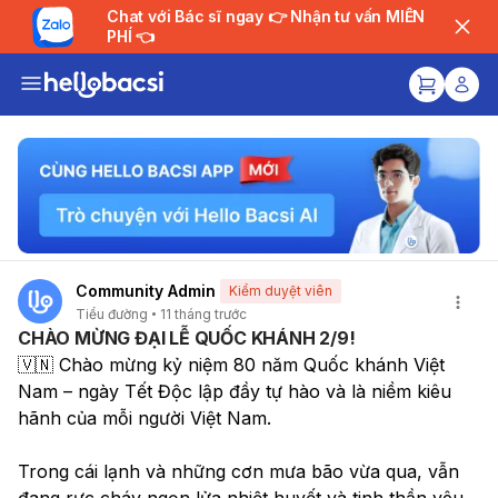
Chat với Bác sĩ ngay 👉 Nhận tư vấn MIỄN
PHÍ 👈
Community Admin
Kiểm duyệt viên
Tiểu đường
11 tháng trước
CHÀO MỪNG ĐẠI LỄ QUỐC KHÁNH 2/9!
🇻🇳 Chào mừng kỷ niệm 80 năm Quốc khánh Việt 
Nam – ngày Tết Độc lập đầy tự hào và là niềm kiêu 
hãnh của mỗi người Việt Nam.
Trong cái lạnh và những cơn mưa bão vừa qua, vẫn 
đang rực cháy ngọn lửa nhiệt huyết và tinh thần yêu 