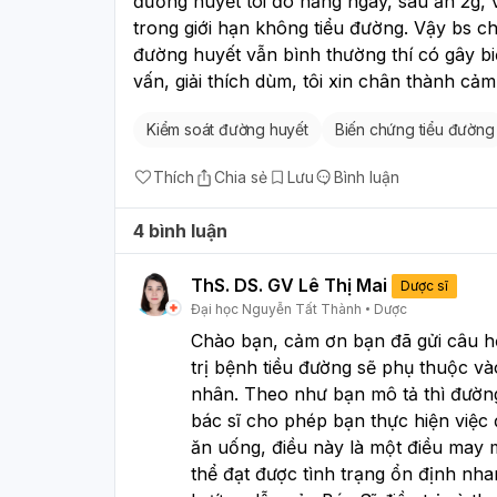
đường huyết tôi đó hằng ngày, sau ăn 2g, 
trong giới hạn không tiểu đường. Vậy bs ch
đường huyết vẫn bình thường thí có gây biế
vấn, giải thích dùm, tôi xin chân thành cảm
Kiểm soát đường huyết
Biến chứng tiểu đường
Thích
Chia sẻ
Lưu
Bình luận
4 bình luận
ThS. DS. GV Lê Thị Mai
Dược sĩ
Đại học Nguyễn Tất Thành
Dược
Chào bạ̣n, cảm ơn bạn đã gửi câu hỏ
trị bệnh tiều đường sẽ phụ thuộc vào
nhân. Theo như bạn mô tả thì đường h
bác sĩ cho phép bạn thực hiện việc đi
ăn uống, điều này là một điều may mă
thể đạt được tình trạng ổn định n