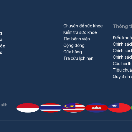
Chuyên đề sức khỏe
Thông t
Kiểm tra sức khỏe
g
Điều khoả
Tìm bệnh viện
ra
Chính sác
Cộng đồng
sóc
Chính sác
Cửa hàng
ộc
Chính sác
Tra cứu lịch hẹn
Câu hỏi t
Tiêu chu
Quy định 
alth