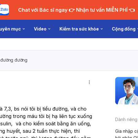
Chat với Bác sĩ ngay 👉 Nhận tư vấn MIỄN PHÍ 👈
uyên mục
Video
Kiểm tra sức khỏe
Cộng đồng
u đường đường
à 7,3, bs nói tôi bị tiểu đường, và cho 
đường trong máu tôi bị hạ liên tục xuống 
Dành riêng
nsulin,  và cho kiểm soát bằng ăn uống, 
 huyết, sau 2 tuần thực hiện, thì 
Gia nhập c
hội nhận Q