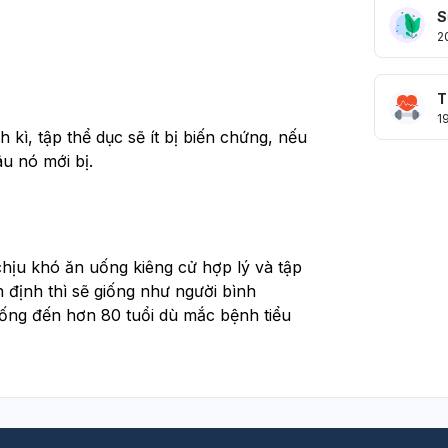
 
S
2
T
1
 kì, tập thể dục sẽ ít bị biến chứng, nếu 
âu nó mới bị. 
ịu khó ăn uống kiêng cử hợp lý và tập 
định thì sẽ giống như người bình 
sống đến hơn 80 tuổi dù mắc bệnh tiểu 