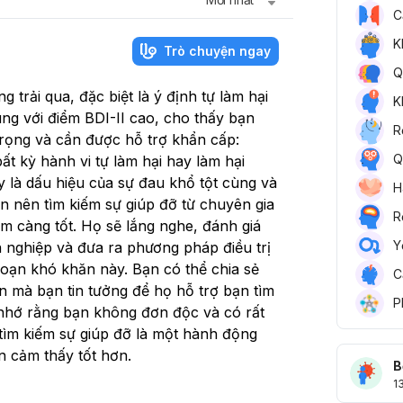
em là đồ ngu sao không lo 
C
nhưng e vẫn kiên trì đến t
thấy e nhiều lúc muốn sậ
K
Trò chuyện ngay
e có làm trưởng nhóm để l
Q
tiếng anh cả nhóm đã chốt
trải qua, đặc biệt là ý định tự làm hại
K
pđb r mà có phụ huynh củ
ng với điểm BDI-II cao, cho thấy bạn
không đồng ý vậy là vào đ
R
trọng và cần được hỗ trợ khẩn cấp:
nói vs cô bộ môn để e bị 
Q
ất kỳ hành vi tự làm hại hay làm hại
hội đồng 😞, em buồn lắ
có ai tâm sự em còn là co
 là dấu hiệu của sự đau khổ tột cùng và
H
em thích tính cách tombo
ạn nên tìm kiếm sự giúp đỡ từ chuyên gia
R
không thích con gái chẳn
m càng tốt. Họ sẽ lắng nghe, đánh giá
ủng hộ và xem những bộ t
Y
 nghiệp và đưa ra phương pháp điều trị
thích, em yêu quý mọi ngư
đoạn khó khăn này. Bạn có thể chia sẻ
C
nhưng mọi người không q
ớn mà bạn tin tưởng để họ hỗ trợ bạn tìm
đó là những đứa em trai c
P
 nhớ rằng bạn không đơn độc và có rất
rồi vậy thế nhé
 tìm kiếm sự giúp đỡ là một hành động
n cảm thấy tốt hơn.
B
1