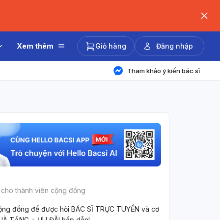
Xem thêm
Giỏ hàng
Đăng nhập
Tham khảo ý kiến bác sĩ
 cho thành viên cộng đồng
ộng đồng để được hỏi BÁC SĨ TRỰC TUYẾN và cơ
UÀ TẶNG + ƯU ĐÃI hấp dẫn!