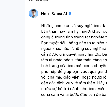
làm hại bản thân để bình tĩnh lại. Nhưng
mình cố gắng kiềm chế và nó khiến mình
buồn nôn. Mình khó ngủ mấy năm nay và
Hello Bacsi AI
giờ càng lúc càng nặng, thường ngủ lúc
2h sáng và dậy lúc 5-5h30. Mình muốn
Những cảm xúc và suy nghĩ bạn đang 
biết bản thưa bị gì và cách để đỡ stress.
bản thân hay làm hại người khác, cù
đang ở trong tình trạng rất nghiêm 
Bạn tuyệt đối không nên thực hiện b
người khác nào. Những suy nghĩ này
cần được giải quyết ngay lập tức. B
tâm lý hoặc bác sĩ tâm thần càng sớ
tình trạng của bạn một cách chuyên
phù hợp để giúp bạn vượt qua giai 
với cha mẹ, giáo viên, hoặc người l
đến các dịch vụ y tế tâm thần. Hãy
nhiều sự hỗ trợ dành cho bạn. Việc
dũng cảm và là bước đầu tiên để bạ