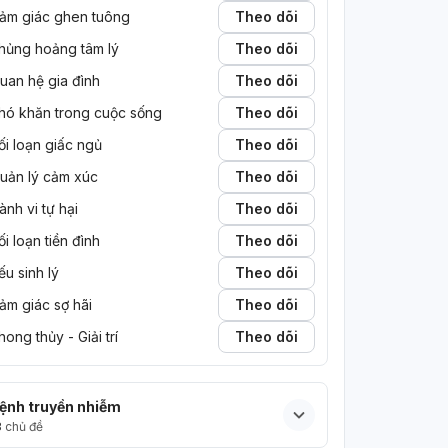
học đi,...
ảm giác ghen tuông
Theo dõi
ận bây giờ e
p đổ. Mấy hôm
hủng hoảng tâm lý
Theo dõi
àm bài nói
uan hệ gia đình
Theo dõi
 sẽ đi quay ở
hó khăn trong cuộc sống
Theo dõi
a cái bạn kia
ể chửi e rồi
ối loạn giấc ngủ
Theo dõi
mời lên phòng
uản lý cảm xúc
Theo dõi
m mà em chẳng
n cả trong nhà,
ành vi tự hại
Theo dõi
y nhưng em
ối loạn tiền đình
Theo dõi
g qua em vẫn
ruyện mình
ếu sinh lý
Theo dõi
ời lắm em,
ảm giác sợ hãi
Theo dõi
uý em thay vào
ủa em , em mệt
hong thủy - Giải trí
Theo dõi
ệnh truyền nhiễm
3
chủ đề