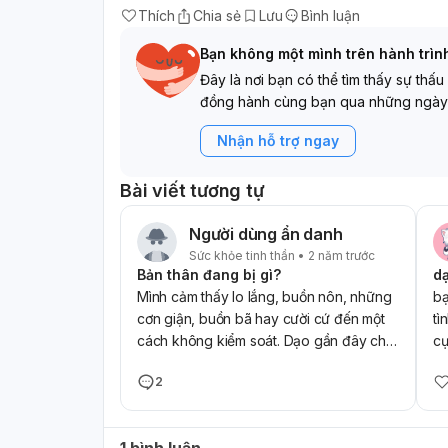
Thích
Chia sẻ
Lưu
Bình luận
Bạn không một mình trên hành trìn
Đây là nơi bạn có thể tìm thấy sự thấu
đồng hành cùng bạn qua những ngày
Nhận hỗ trợ ngay
Bài viết tương tự
Người dùng ẩn danh
Sức khỏe tinh thần • 2 năm trước
Bản thân đang bị gì?
Mình cảm thấy lo lắng, buồn nôn, những
bạ
cơn giận, buồn bã hay cười cứ đến một
tì
cách không kiểm soát. Dạo gần đây chỉ
cụ
cần mọi người nói một chút, mình lại bắt
2
đầu tiêu cực. Mình từng đụng tới sefl-
harm để giảm tiêu cực vào năm lớp 8,
hiện tại mình lớp 9 và bắt đầu mình cần
1 bình luận