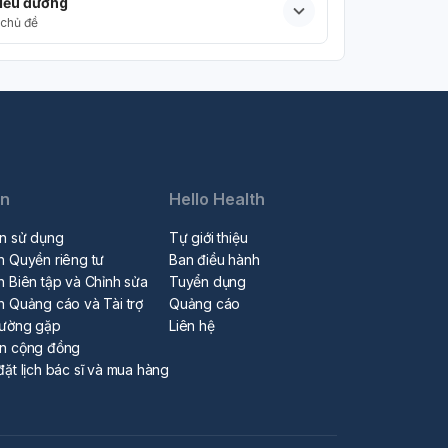
iểu đường
chủ đề
in
Hello Health
n sử dụng
Tự giới thiệu
h Quyền riêng tư
Ban điều hành
h Biên tập và Chỉnh sửa
Tuyển dụng
h Quảng cáo và Tài trợ
Quảng cáo
hường gặp
Liên hệ
ẩn cộng đồng
đặt lịch bác sĩ và mua hàng