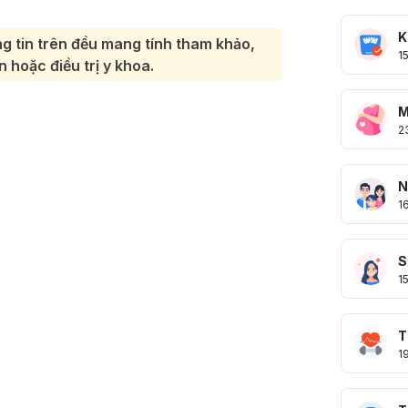
K
g tin trên đều mang tính tham khảo,
1
 hoặc điều trị y khoa.
M
2
N
1
S
1
T
1