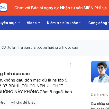
Chat với Bác sĩ ngay 👉 Nhận tư vấn MIỄN PHÍ 👈
uyên mục
Video
Kiểm tra sức khỏe
Cộng đồng
 đơn,tự làm hại bản thân,có xu hướng tình dục cao
g tình dục cao
n,không đau đớn mặc dù là hs lớp 9 
ộ 37 BDI-II ,TÔI CÓ NÊN kill CHẾT 
ƯỜNG NÀY KHÔNG.Gồm 6 người bạn
Dành riêng
 trợ
+
4 chủ đề khác
Gia nhập c
hội nhận Q