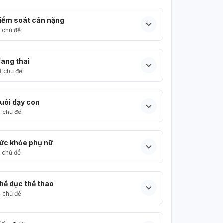
iểm soát cân nặng
5
chủ đề
ang thai
3
chủ đề
uôi dạy con
6
chủ đề
ức khỏe phụ nữ
5
chủ đề
hể dục thể thao
9
chủ đề