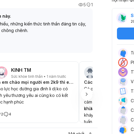
5
1
S
h này.
2
 hiểu, những kiến thức tinh thần đáng tin cậy,
 chông chênh.
T
P
KINH TM
Người dùng ẩn
T
Sức khỏe tinh thần • 1 năm trước
Sức khỏe tinh thần •
V
dạ em chào mọi người em 2k9 thì em áp lực học tập cuộc sống cho em hỏi chết bằng cách nào ko đâu đớn vậy ạ
Cách để chết nhẹ nhàn
o lực học đường gia đình li dị ko có
Có cách nào mà chết cho
T
nh yêu thương yêu ai cũng ko có kết
không mọi người năm nay
C
c hạnh phúc
cảm giác không muốn sống
khi say sẽ đanhs đập
chửi bới, bà thì suốt ngày
C
2
4
kháy em ,mẹ thì cố gắng 
C
tuần e học 3buổi toán, 2 a
khoa, nhiều lúc đi học về
2
C
Mới nhất