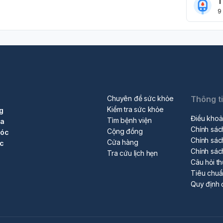
T
9
Chuyên đề sức khỏe
Thông t
Kiểm tra sức khỏe
g
Điều khoả
Tìm bệnh viện
ra
Chính sác
Cộng đồng
sóc
Chính sác
Cửa hàng
ộc
Chính sác
Tra cứu lịch hẹn
Câu hỏi t
Tiêu chu
Quy định 