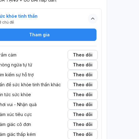
ức khỏe tinh thần
0
chủ đề
Tham gia
rầm cảm
Theo dõi
hòng ngừa tự tử
Theo dõi
 danh
Người dùng ẩn danh
ìm kiếm sự hỗ trợ
Theo dõi
 1 năm trước
Sức khỏe tinh thần • 1 năm trước
ấn đề sức khỏe tinh thần khác
Theo dõi
g nhất
tâm lý
 nó không đau
chào mọi người em là học sinh lớp 9 em
in tức sức khỏe
Theo dõi
 e học c3 mà
muốn tìm cách tự tử không đau chứ em
hơi vui - Nhận quà
Theo dõi
 nữa, bố thì
chịu kh nổi áp lực rồi
 trách móc nói
ảm xúc tiêu cực
Theo dõi
3
ép e học một
ảm giác cô đơn
Theo dõi
nh , 3 buổi
 mẹ còn chửi
ảm giác thấp kém
Theo dõi