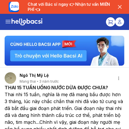
Chat với Bác sĩ ngay 👉 Nhận tư vấn MIỄN
PHÍ 👈
Ngô Thị Mỹ Lệ
Mang thai
3 năm trước
THAI 15 TUẦN UỐNG NƯỚC DỪA ĐƯỢC CHƯA?
Thai nhi 15 tuần, nghĩa là mẹ đã mang bầu được hơn 
3 tháng, lúc này chắc chắn thai nhi đã vào tử cung và 
đã bắt đầu giai đoạn phát triển. Giai đoạn này thai nhi 
đã và đang hình thành cấu trúc cơ thể, phát triển bộ 
não, tim mạch…Chính vì vậy, giai đoạn này người mẹ 
cần bổ sung nhiều chất dinh dưỡng để hỗ trợ cho sự 