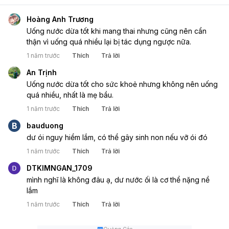
Hoàng Anh Trương
Uống nước dừa tốt khi mang thai nhưng cũng nên cẩn 
thận vì uống quá nhiều lại bị tác dụng ngược nữa.
1 năm trước
Thích
Trả lời
An Trịnh
Uống nước dừa tốt cho sức khoẻ nhưng không nên uống 
quá nhiều, nhất là mẹ bầu.
1 năm trước
Thích
Trả lời
B
bauduong
dư ói nguy hiểm lắm, có thể gây sinh non nếu vỡ ói đó 
1 năm trước
Thích
Trả lời
DTKIMNGAN_1709
mình nghĩ là không đâu ạ, dư nước ối là cơ thể nặng nề 
lắm
1 năm trước
Thích
Trả lời
Quảng Cáo