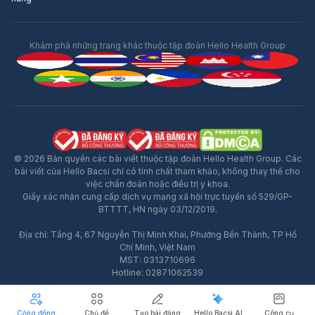
Khám phá những trang khác thuộc tập đoàn Hello Health Group
© 2026 Bản quyền các bài viết thuộc tập đoàn Hello Health Group. Các
bài viết của Hello Bacsi chỉ có tính chất tham khảo, không thay thế cho
việc chẩn đoán hoặc điều trị y khoa.
Giấy xác nhận cung cấp dịch vụ mạng xã hội trực tuyến số 529/GP-
BTTTT, HN ngày 03/12/2019.
Địa chỉ: Tầng 4, 67 Nguyễn Thị Minh Khai, Phường Bến Thành, TP Hồ
Quảng Cáo
Chí Minh, Việt Nam
MST: 0313710696
Hotline: 02871062539
Cộng đồng
Chủ đề
Tạo bài đăng
Hello Bacsi AI
Công cụ