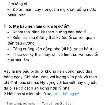
làm tăng ối
Đồ ăn mặn, cay nóngLàm mẹ khát, uống nước 
nhiều hơn
🩺 
5. Mẹ bầu nên làm gì khi bị dư ối?
Khám thai định kỳ theo hướng dẫn bác sĩ
Kiểm tra tiểu đường thai kỳ (dư ối có liên quan 
đến tiểu đường)
Tăng cường vận động nhẹ (đi bộ, yoga bầu)
Theo dõi kỹ thai máy, chỉ số tim thai, và nước ối 
qua siêu âm
Vậy là mẹ bầu bị dư ối không nên uống nước dừa 
hằng ngày. Chỉ nên uống với lượng vừa phải và theo 
chỉ định bác sĩ nha. Hy vọng với bài viết này mẹ bầu 
dư ối sẽ có cách ăn uống hợp lý nha!
❓ Hỏi bác sĩ miễn phí từ xa, 
click hỏi ngay! 
Tam cá nguyệt thứ hai
Tam cá nguyệt thứ ba