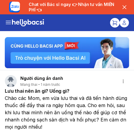
Chat với Bác sĩ ngay 👉 Nhận tư vấn MIỄN
PHÍ 👈
Người dùng ẩn danh
Mang thai
1 năm trước
Lưu thai nên ăn gì? Uống gì?
Chào các Mom, em vừa lưu thai và đã tiến hành dùng 
thuốc để đẩy thai ra ngày hôm qua. Cho em hỏi, sau 
khi lưu thai mình nên ăn uống thế nào để giúp cơ thể 
nhanh chóng sạch sản dịch và hồi phục? Em cảm ơn 
mọi người nhiều!